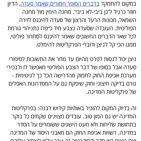
פרסמו
במקום להתמקד
בדברים הסופר חמורים שאמר סעדה
, הדיון
חוזר כרגיל ל'כן ביבי-לא ביבי'. מחנה הימין מול מחנה
באייס
השמאל, מכונות הרעל והרצון של סעדה להיכנס לזירה
הפוליטית. העובדה שסעדה נצבע מיד כ״פרו נתניהו״ גורמת
עקבו
לכל שאר הדברים החשובים שאמר להיכנס לסחרור פוליטי,
אחרינו:
ממנו הכי קל לניצן ודוברי הפרקליטות להימלט
.
ניצן יכול לנסות לפרט מהיום עד מחר את התשובות לסיפורי
סעדה אבל בסופו של דבר הצבע הפוליטי מאפשר לו ולבכירי
מערכת אכיפת החוק לחמוק מהדרישה הכל כך לגיטימית -
גורם בדיקה חיצוני וחזק שיפקח גם על המסדרונות האפלים
של פרקליטות המדינה.
זה בדיוק המקום להזכיר באותיות קידוש לבנה: בפרקליטות
המדינה יש גם המון טוב. עובדים מצוינים שקמים כל בוקר
בתחושת שליחות ולא מעט הישגים ששומרים על הסדר
במדינה. רשויות אכיפת החוק הם מאבני היסוד של המדינה
ואם רוצים כאן סדר ודמוקרטיה זה ערך עליון לשמור עליהם