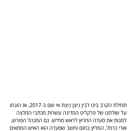
בריאות
תרבות
ופנאי
תיירות
TOP-
5
המילון
הכלכלי
פודקאסט
תחילת הקרב בינו לבין ניצן ניצת אי שם ב-2017, אז הונחו
על שולחנו של פרקליט המדינה עשרות מכתבי המלצה
40
למנות את סעדה החרוץ לראש מח״ש. גם המנהל הפורש,
UNDER
אורי כרמל, המליץ בחום וחשב שסעדה הוא האיש המתאים