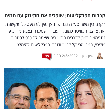
נדל"ן
קרבות הפרקליטות: שופכים את התינוק עם המים
דיגיטל
הקרב בין משה סעדה נגד שי ניצן מזין לא מעט כלי תקשורת
וטק
ואת צייצני הטוויטר כמובן. העובדה שסעדה נצבע מיד כ״פרו
נתניהו״ גורמת לדברים החשובים שאמר להיכנס לסחרור
שיווק
פוליטי, ממנו הכי קל לניצן ודוברי הפרקליטות להימלט
ופרסום
סיון כהן
|
2/8/2022
9:20
19
משפט
מדדים
ומחקרים
דעות
רכילות
עסקית