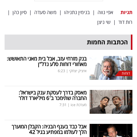
תגיות
אפי נווה
|
בנימין נתניהו
|
משה סעדה
|
סיון כהן
|
רות דוד
|
שי ניצן
הכתבות החמות
בנק מזרחי עזב, אבל בית מאני התאושש:
מאחורי דוחות סלע נדל"ן
איציק יצחקי
|
6:23
דוחות
מאסק בדרך לעסקת ענק בישראל:
החברה שתימכר ב־6 מיליארד דולר
מערכת ice
|
7:31
אבל כבד בענף הבניה: הקבלן המוערך
הלך לעולמו במפתיע בגיל 42