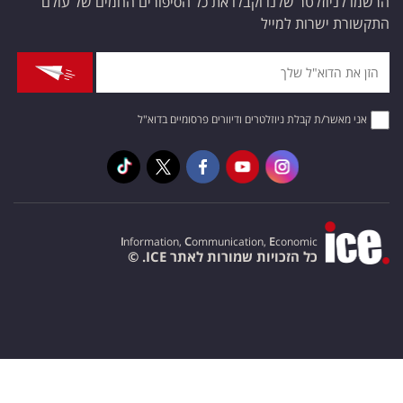
הרשמו לניוזלטר שלנו וקבלו את כל הסיפורים החמים של עולם
התקשורת ישרות למייל
אני מאשר/ת קבלת ניוזלטרים ודיוורים פרסומיים בדוא"ל
I
nformation,
C
ommunication,
E
conomic
כל הזכויות שמורות לאתר ICE. ©