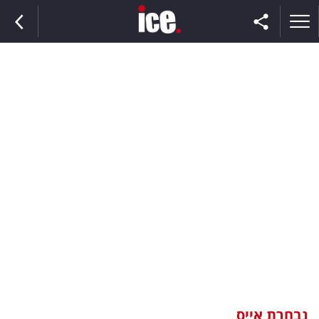
ראשי
הנבחרת
השוק
תקשורת
ומדיה
כסף
וצרכנות
נבחרת אייס