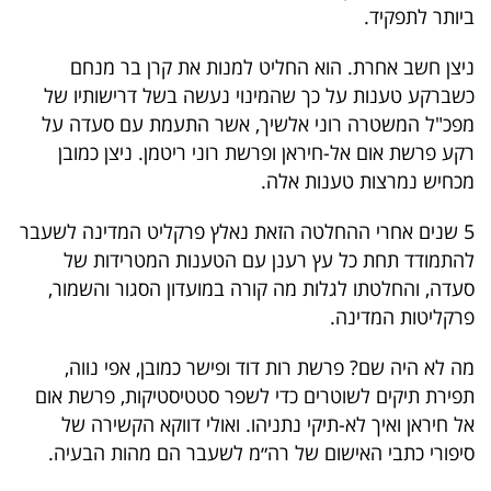
ביותר לתפקיד.
40
ניצן חשב אחרת. הוא החליט למנות את קרן בר מנחם
כשברקע טענות על כך שהמינוי נעשה בשל דרישותיו של
שיתופי
מפכ"ל המשטרה רוני אלשיך, אשר התעמת עם סעדה על
פעולה
רקע פרשת אום אל-חיראן ופרשת רוני ריטמן. ניצן כמובן
מכחיש נמרצות טענות אלה.
5 שנים אחרי ההחלטה הזאת נאלץ פרקליט המדינה לשעבר
דרושים
להתמודד תחת כל עץ רענן עם הטענות המטרידות של
סעדה, והחלטתו לגלות מה קורה במועדון הסגור והשמור,
ניוזלטרים
פרקליטות המדינה
.
מה לא היה שם? פרשת רות דוד ופישר כמובן, אפי נווה,
מייל
תפירת תיקים לשוטרים כדי לשפר סטטיסטיקות, פרשת אום
אדום
אל חיראן ואיך לא-תיקי נתניהו. ואולי דווקא הקשירה של
סיפורי כתבי האישום של רה״מ לשעבר הם מהות הבעיה
.