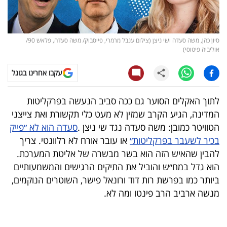
קריפטו
סיון כהן, משה סעדה ושי ניצן (צילום ענבל מרמרי, פייסבוק/ משה סעדה, פלאש 90/
ויראלי
אוליביה פיטוסי)
טלוויזיה
עקבו אחרינו בגוגל
עסקי
לתוך האקלים הסוער גם ככה סביב הנעשה בפרקליטות
ספורט
המדינה, הגיע הקרב שמזין לא מעט כלי תקשורת ואת צייצני
הטוויטר כמובן: משה סעדה נגד שי ניצן
.
סעדה הוא לא ״פייק
קריירה
בכיר לשעבר בפרקליטות״
או עובר אורח לא רלוונטי. צריך
ולימודים
להבין שהאיש הזה הוא בשר מבשרה של אליטת המערכת.
הוא גדל במח״ש והוביל את התיקים הרגישים והמשמעותיים
מינויים
ביותר כמו בפרשת רות דוד ורונאל פישר, השוטרים הנוקמים,
מנשה ארביב הרב פינטו ומה לא
.
רייטינג
רכב