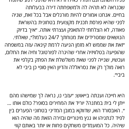
40
שכנראה לא תהיה לה ולמשפחתה דירה בבעלותה
בחיים. אנחנו אמורים להיות מורגלים אבל בכל זאת, שניה
לפני שהיא פורסת תכנית מקצועית בטחונית בהשראת
שיתופי
פאודה, לא הצלחתי להתאפק ועצרתי אותה. ״איך בדיוק
פעולה
הנושאים שמטרידים את מנוחתך 24/7 נעלמו?״, שאלתי.
״זאת את שממש לא מזמן הגיעה לרמת קינאה עזה במשפחה
שהופיעה בטלוויזיה אחרי שהיגרה לפורטוגל וחיה את החלום,
ועכשיו, שנייה לפני שאת משלשלת את הפתק בקלפי את
דרושים
רואה מולך רק את נסראללה והדיון האין סופי כן ביבי לא
ביבי״.
ניוזלטרים
היא חייכה וענתה בייאוש: ״עזבי נו, נראה לך שמישהו מהם
מייל
ייתן לי בית במתנה? יוריד את המחירים בסופר? כולם אותו …
אדום
״. האבסורד הוא, שדווקא במובן המדיני בטחוני הפערים בין
לפיד לנתניהו או גנץ מינוריים ובזירה הזאת מה שהיה הוא
שיהיה. כל המועמדים משחקים פחות או יותר באותם קווי