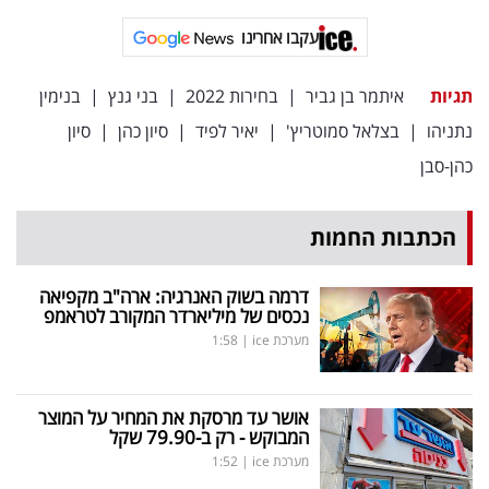
עקבו אחרינו
תגיות
איתמר בן גביר
|
בחירות 2022
|
בני גנץ
|
בנימין
נתניהו
|
בצלאל סמוטריץ'
|
יאיר לפיד
|
סיון כהן
|
סיון
כהן-סבן
הכתבות החמות
דרמה בשוק האנרגיה: ארה"ב מקפיאה
נכסים של מיליארדר המקורב לטראמפ
מערכת ice
|
1:58
אושר עד מרסקת את המחיר על המוצר
המבוקש - רק ב-79.90 שקל
מערכת ice
|
1:52