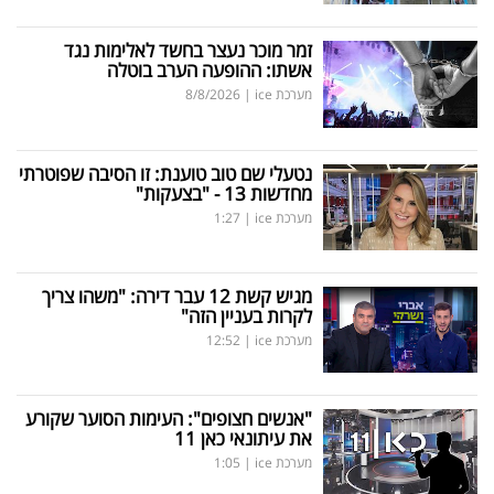
זמר מוכר נעצר בחשד לאלימות נגד
אשתו: ההופעה הערב בוטלה
מערכת ice
|
8/8/2026
נטעלי שם טוב טוענת: זו הסיבה שפוטרתי
מחדשות 13 - "בצעקות"
מערכת ice
|
1:27
מגיש קשת 12 עבר דירה: "משהו צריך
לקרות בעניין הזה"
מערכת ice
|
12:52
"אנשים חצופים": העימות הסוער שקורע
את עיתונאי כאן 11
מערכת ice
|
1:05