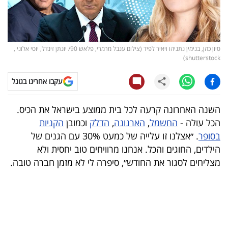
קריפטו
ויראלי
סיון כהן, בנימין נתניהו ויאיר לפיד (צילום ענבל מרמרי, פלאש 90/ יונתן זינדל, יוסי אלוני ,
shutterstock)
טלוויזיה
עקבו אחרינו בגוגל
עסקי
ספורט
השנה האחרונה קרעה לכל בית ממוצע בישראל את הכיס.
הכל עולה -
החשמל
,
הארנונה
,
הדלק
וכמובן
הקניות
קריירה
בסופר
. ״אצלנו זו עלייה של כמעט 30% עם הגנים של
ולימודים
הילדים, החוגים והכל. אנחנו מרוויחים טוב יחסית ולא
מצליחים לסגור את החודש״, סיפרה לי לא מזמן חברה טובה.
מינויים
רייטינג
רכב