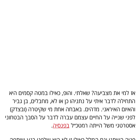
בריאות
תרבות
ופנאי
תיירות
TOP-
5
המילון
אז למי את מצביעה? שאלתי. והופ, כאילו במטה קסמים היא
הכלכלי
התחילה לדבר איתי על נתניהו כן או לא, מחבלים, בן גביר
והאיום האיראני. מדהים. באבחה אחת מי שקיטרה (ובצדק)
פודקאסט
לפני שנייה על החיים עצמם עברה לדבר על הסבך הבטחוני
אסטרטגי משל הייתה רמטכ״ל
בפנסיה
.
40
UNDER
פניה השתנו וגם המלל כאילו זו לא היא שלפני רגע שיתפה