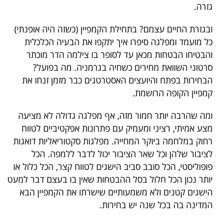
פרסמו
גזרה.
באייס
ובגזרת החיים עצמם? בתחילת הקמפיין (כשזה היה אופנתי)
כל מועמד ומפלגה סיפרו איך יתקפו את הבעיה הכלכלית
עקבו
והבטיחו הבטחות מכאן עד לסופר בו צילמה הדר מוכתר
אחרינו:
סרטוני השוואת מחירים כשחיה בגרמניה. מה בפועל?
הבחירות בפתח והיועצים האסטרטגים כבר מזמן זנחו את
קמפיין הקופה הרושמת.
ומה שהרבה יותר חמור מזה, אף מפלגה גדולה לא מציעה
מצע אמיתי, רציני ומעמיק עם פתרונות אפקטיביים לטווח
רחוק במלחמה ביוקר המחייה. מפלגות סקטוריאליות דואגות
לציבור שלהן וכל שאר הציבור יכול לדבר ללמפה. הכל
פופוליסטי, הכל סובב סביב הישגים לטווח קצר, הכל כלול או
יותר נכון הכל חלול בסל ההבטחות שאין בו בעצם דבר למעט
הישגים קטנים ולא משמעותיים שישרתו את הקמפיין הבא
המדינה בה בכל שנה יש בחירות.