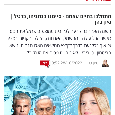
נדל"ן
התחלנו בחיים עצמם - סיימנו בנתניהו, כרגיל |
דיגיטל
סיון כהן
וטק
השנה האחרונה קרעה לכל בית ממוצע בישראל את הכיס
כאשר הכל עולה - החשמל, הארנונה, הדלק והקניות בסופר,
שיווק
אז איך בכל זאת בדרך לקלפי הנושאים האלו נזנחים ונושאי
ופרסום
הביטחון ו'כן ביבי - לא ביבי' תופסים את הזרקור?
משפט
סיון כהן
|
28/10/2022
9:52
12
מדדים
ומחקרים
דעות
רכילות
עסקית