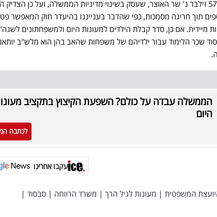
בשונה מפסק הדין בבג"ץ 5782/21 זילבר נ' שר האוצר, שעסק בשינוי מדיניות הממשלה, ועל כן הצדיק
ם תוך חריגה מסמכות, כפי שהדבר בענייננו בהיעדר חוק המאפשר פטור
ות מיידית. אם כן, סדר קבלת הילדים למעונות היום ולמשפחתונים לשנה"
בסוד שכר הלימוד עבור ילדיהם של משפחות שהאב בהן הוא מלש"ב יותאם
.
הממשלה עבדה על כולם? השפעת הקיצוץ בתקציב מעונו
היום
לכתבה המ
עקבו אחרינו
יועצת המשפטית
|
מעונות לגיל הרך
|
משרד הרווחה
|
סבסוד
|