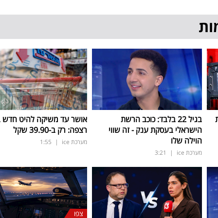
ות
בגיל 22 בלבד: כוכב הרשת
אושר עד משיקה להיט חדש 
הישראלי בעסקת ענק - זה שווי
רצפה: רק ב-39.90 שקל
הוילה שלו
מערכת ice
|
1:55
מערכת ice
|
3:21
צפו