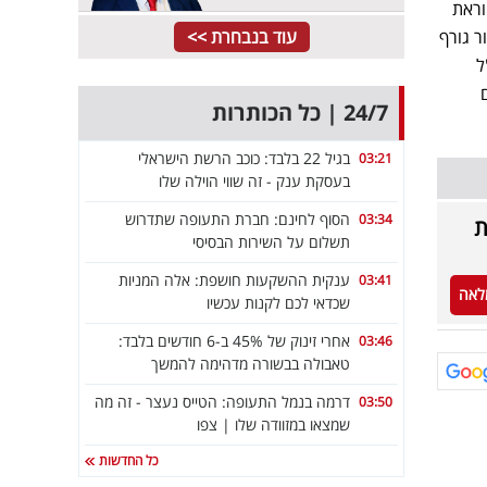
 הוראת
 גורף
עוד בנבחרת >>
ל
24/7 | כל הכותרות
בגיל 22 בלבד: כוכב הרשת הישראלי
03:21
בעסקת ענק - זה שווי הוילה שלו
הסוף לחינם: חברת התעופה שתדרוש
03:34
ת
תשלום על השירות הבסיסי
ענקית ההשקעות חושפת: אלה המניות
03:41
לאה
שכדאי לכם לקנות עכשיו
אחרי זינוק של 45% ב-6 חודשים בלבד:
03:46
טאבולה בבשורה מדהימה להמשך
דרמה בנמל התעופה: הטייס נעצר - זה מה
03:50
שמצאו במזוודה שלו | צפו
כל החדשות