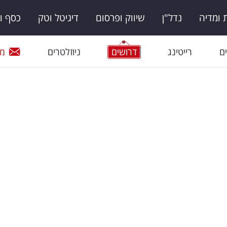
ומדיה
נדל"ן
שיווק ופרסום
דיגיטל וטק
כסף ו
ם
רייטינג
דרושים
ניוזלטרים
מי