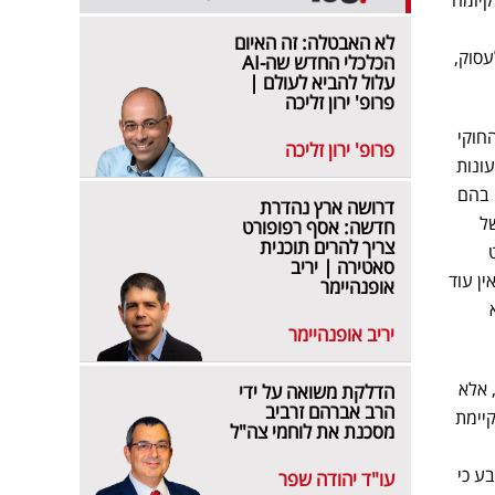
לא האבטלה: זה האיום
עסוק,
הכלכלי החדש שה-AI
עלול להביא לעולם |
פרופ' ירון זליכה
חוקי
פרופ' ירון זליכה
ונות
 בהם
דרושה ארץ נהדרת
של
חדשה: אסף רפופורט
צריך להרים תוכנית
סאטירה | יריב
ן עוד
אופנהיימר
יריב אופנהיימר
 אלא
הדלקת משואה על ידי
הרב אברהם זרביב
יימת
מסכנת את לוחמי צה"ל
ע כי
עו"ד יהודה שפר