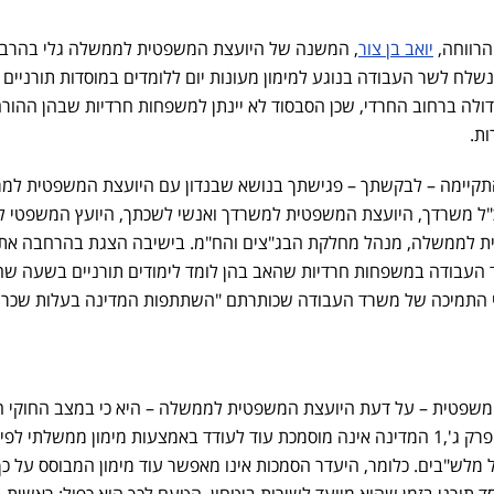
הרווחה,
יואב בן צור
, המשנה של היועצת המשפטית לממשלה גלי בהרב
נשלח לשר העבודה בנוגע למימון מעונות יום ללומדים במוסדות תורניים 
לה ברחוב החרדי, שכן הסבסוד לא יינתן למשפחות חרדיות שבהן ההורה
ות.
תב צוין: "ביום ,23.7.2024 התקיימה – לבקשתך – פגישתך בנושא שבנדון עם היועצת המשפטית 
כ"ל משרדך, היועצת המשפטית למשרדך ואנשי לשכתך, היועץ המשפטי 
ת לממשלה, מנהל מחלקת הבג"צים והח"מ. בישיבה הצגת בהרחבה את
העבודה במשפחות חרדיות שהאב בהן לומד לימודים תורניים בשעה שה
ני התמיכה של משרד העבודה שכותרתם "השתתפות המדינה בעלות שכר ל
משפטית – על דעת היועצת המשפטית לממשלה – היא כי במצב החוקי הק
בהתאם לפסק הדין ונוכח פקיעת פרק ג',1 המדינה אינה מוסמכת עוד לעודד באמצעות מימון ממשלתי 
של מלש"בים. כלומר, היעדר הסמכות אינו מאפשר עוד מימון המבוסס על כך
ורני בזמן שהוא מיועד לשירות ביטחון. הטעם לכך הוא כפול: ראשית, 