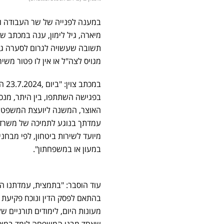
במענה לפנייה של שר העבודה ו
מיארה, גיל לימון, ענה במכתב ש
תשובה שעשויה לגרום לסערה גדו
מגויס לצה"ל או אין לו פטור משיר
במכ
בפגישה השתתפו, בין היתר, מנ
האוצר, המשנה ליועצת המשפטי
עמדתך בנוגע לתמיכה של משרד 
מיועד לשירות ביטחון, לפי מבח
במעון או במשפחתון".
עוד הוסבר: "בתמצית, עמדתנו ה
מעונות היום, לימודים תורניים 
שאחד מבני המשפחה לומד במוסד ת