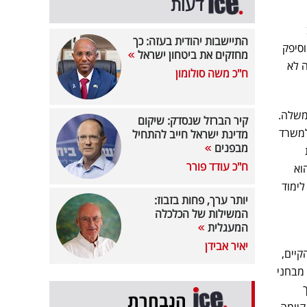
דעות
התיישבות יהודית בעזה: כך
וסיפק
מחזקים את ביטחון ישראל
 לא
ח"כ משה סולומון
לממשלה.
קיר הברזל שנסדק: שיקום
למשרד
מדינת ישראל חייב להתחיל
מבפנים
ח"כ עודד פורר
וא
ימוד
יותר ערך, פחות בזבוז:
המשילות של הכלכלה
המעגלית
יאיר אבידן
יים,
לפי מבחני
הנבחרת
קיומה