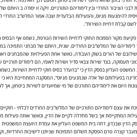
 לבני הציבור החרדי ובין לימודיהם התורניים. זיקה זו יסודה ב היותם של
יסית להימנעות מגיוס, והפעילות הבלעדית שבה אמור המלש"ב החרדי ל
לשם קבלת דחיית השירות".
 פקיעת מקור הסמכות החוקי לדחיית השירות הגורפת, נשמט אף הבסיס ה
 לימודיהם של המלש"בים החרדים. שנית, היותם של מבחני התמיכה במע
ת שילובם של הורים בשוק העבודה, כאשר אחת הפעילויות שהמבחנים ראו
ווני תעסוקה, בצד שירות צבאי סדיר ושירות לאומי, הם לימודים תורניים 
המשפט העליון בפסק הדין כי "בהעדר בסיס חוקי לדחיית השירות, נשמט
דינה בפעילותם של אלה שנמנעים מגיוס", המסקנה המתחייבת היא כי אי
ות היום את לימודיהם התורנים של מי שמיועדים לשירות ביטחון, אך לא
פכת את עצם לימודיהם התורניים של המלש"בים החרדים לבלתי - חוקיים,
לות המתקיימת אך בשל מחדלה לקיים את הדין, וכאשר אותה פעילות מק
פסק הדין שבנדון, דחה בית המשפט העליון את עמדת היועצת המשפטית
עבר קצרה טרם הפסקת תשלום התמיכות שניתנו לישיבות החרדיות, וקב