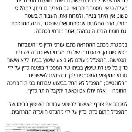
כנראה אפשרי. בדיקה פשוטה באתר הוועדה המרחבית
40
מעלה כי אין מספר היתר ואין גם תאריך בו ניתן. למה? כי
פשוט אין היתר בנייה, ולמרות זאת, העבודות בשטח
החלו. הנה החלונות שנפתחו ואלו שנסגרו, הנה המרפסת
שיתופי
וגם חומת הבית הוגבהה", אמר מזרחי בכתבה.
פעולה
במסגרת מכתב ההתראה כתבו עורכי הדין כי "העובדות
הפשוטות הן, שהכתבה של מר מזרחי היא כתבה שקרית
ומכפישה. המפכ"ל מעולם לא ביצע שיפוץ בביתו ללא אישור
דרושים
כדין; כל פעולת שיפוץ בביתו של המפכ"ל בוצעה כדין על ידי
גורמי המקצוע המוסמכים לכך ובהתאם לאישורים
ניוזלטרים
הרלוונטיים; המפכ"ל לא החל בביצוע עבודות בניית הבריכה
והחומה – ואלה יחלו אם וכאשר יתקבל היתר כדין".
מייל
למכתב אף צורף האישור לביצוע עבודות השיפוץ בביתו של
אדום
המפכ"ל חתום כדת וכדין על ידי מהנדס הוועדה המרחבית.