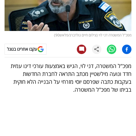
קריפטו
ויראלי
מפכ"ל המשטרה דני לוי (צילום חיים גולדברג/פלאש90)
טלוויזיה
עקבו אחרינו בגוגל
עסקי
ספורט
מפכ"ל המשטרה, דני לוי, הגיש באמצעות עורכי דינו עמית
חדד ונועה מילשטיין מכתב התראה לחברת החדשות
קריירה
בעקבות כתבה שפרסם יוסי מזרחי על הבנייה הלא חוקית
ולימודים
בביתו של מפכ"ל המשטרה.
מינויים
רייטינג
רכב