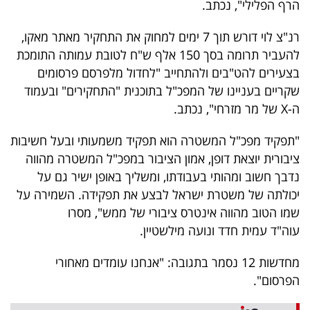
הרף הפלילי", נכתב.
רנ"צ לוי דורש תוך 7 ימים למחוק את התחקיר מאתר מאקו,
להעביר תרומה בסך 150 אלף ש"ח לטובת עמותה התומכת
בצעירים להט"בים ולהתחייב "לחדול מלפרסם פרסומים
שקריים בעניינו של המפכ"ל בתוכנית "התחקירים" ובעמוד
ה-X של מר מזרחי", נכתב.
"תפקיד מפכ"ל המשטרה הוא תפקיד משמעותי ובעל חשיבות
ציבורית יוצאת דופן, אמון הציבור במפכ"ל המשטרה מהווה
נדבך חשוב ומהותי בעבודתו, ומשליך באופן ישיר גם על
יכולתה של משטרת ישראל לבצע את תפקידה. השמירה על
שמו הטוב מהווה אינטרס ציבורי של ממש", מסרו
עוה"ד עמית חדד ונועה מילשטיין.
מחדשות 12 נסמר בתגובה: "אנחנו עומדים מאחורי
הפרסום".