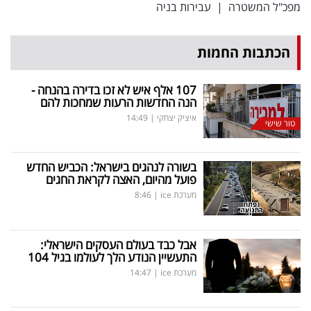
מפכ"ל המשטרה
|
עבירות בניה
הכתבות החמות
107 אלף איש לא זכו בדירה בהנחה -
הנה החדשות הרעות שמחכות להם
איציק יצחקי
|
14:49
טור שישי
בשורה לנהגים בישראל: הכביש החדש
פועל מהיום, האצה לקראת החגים
מערכת ice
|
8:46
אבל כבד בעולם העסקים הישראלי:
התעשיין הנודע הלך לעולמו בגיל 104
מערכת ice
|
14:47