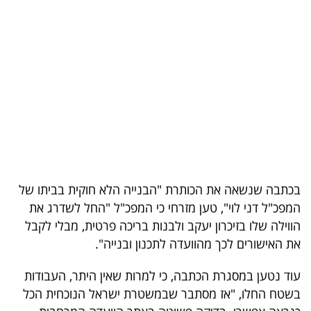
בריאות
תרבות
ופנאי
תיירות
TOP-
5
בכתבה שנשאה את הכותרת "הבנייה הלא חוקית בביתו של
המילון
המפכ"ל דני לוי", טען מזרחי כי המפכ"ל "החל לשדרג את
הכלכלי
הווילה שלו בזיכרון יעקב ולבנות בריכה פרטית, מבלי לקבל
את האישורים לכך מהוועדה לתכנון ובנייה".
פודקאסט
עוד נטען במסגרת הכתבה, כי למרות שאין היתר, העבודות
40
בשטח החלו, "אז מסתבר שבמשטרת ישראל הנוכחית הכל
UNDER