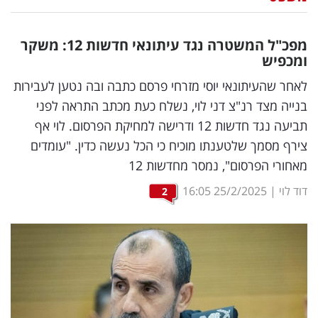
נדל"ן
מפכ"ל המשטרה נגד עיתונאי חדשות 12: משקר
דיגיטל
ומכפיש
וטק
לאחר שהעיתונאי יוסי מזרחי פרסם כתבה ובה נטען לעבירות
בנייה מצד רנ"צ דני לוי, נשלח כעת מכתב התראה לפני
שיווק
תביעה נגד חדשות 12 ודרישה למחיקת הפרסום. לוי אף
ופרסום
צירף מסמך שלטענתו מוכיח כי הכל נעשה כדין. "עומדים
מאחורי הפרסום", נמסר מחדשות 12
משפט
דוד לוי
|
25/2/2025
16:05
2
מדדים
ומחקרים
דעות
רכילות
עסקית