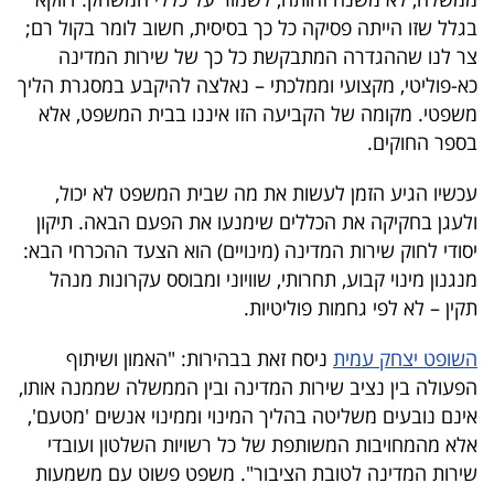
40
בגלל שזו הייתה פסיקה כל כך בסיסית, חשוב לומר בקול רם;
צר לנו שההגדרה המתבקשת כל כך של שירות המדינה
כא-פוליטי, מקצועי וממלכתי – נאלצה להיקבע במסגרת הליך
שיתופי
משפטי. מקומה של הקביעה הזו איננו בבית המשפט, אלא
פעולה
בספר החוקים.
עכשיו הגיע הזמן לעשות את מה שבית המשפט לא יכול,
ולעגן בחקיקה את הכללים שימנעו את הפעם הבאה. תיקון
דרושים
יסודי לחוק שירות המדינה (מינויים) הוא הצעד ההכרחי הבא:
מנגנון מינוי קבוע, תחרותי, שוויוני ומבוסס עקרונות מנהל
ניוזלטרים
תקין – לא לפי גחמות פוליטיות.
השופט יצחק עמית
ניסח זאת בבהירות: "האמון ושיתוף
מייל
הפעולה בין נציב שירות המדינה ובין הממשלה שממנה אותו,
אינם נובעים משליטה בהליך המינוי וממינוי אנשים 'מטעם',
אדום
אלא מהמחויבות המשותפת של כל רשויות השלטון ועובדי
שירות המדינה לטובת הציבור". משפט פשוט עם משמעות