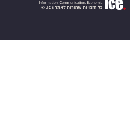
I
nformation,
C
ommunication,
E
conomic
כל הזכויות שמורות לאתר ICE. ©