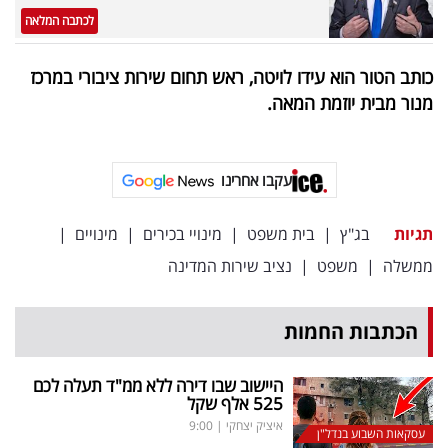
לכתבה המלאה
כותב הטור הוא עידו לויטה, ראש תחום שירות ציבורי במרכז
מנור מבית יוזמת המאה.
עקבו אחרינו
תגיות
בג"ץ
|
בית משפט
|
מינויי בכירים
|
מינויים
|
ממשלה
|
משפט
|
נציב שירות המדינה
הכתבות החמות
היישוב שבו דירה ללא ממ"ד תעלה לכם
525 אלף שקל
איציק יצחקי
|
9:00
עסקאות השבוע בנדל"ן