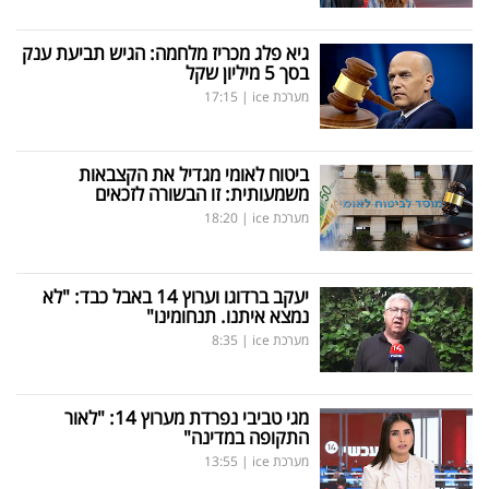
גיא פלג מכריז מלחמה: הגיש תביעת ענק
בסך 5 מיליון שקל
מערכת ice
|
17:15
ביטוח לאומי מגדיל את הקצבאות
משמעותית: זו הבשורה לזכאים
מערכת ice
|
18:20
יעקב ברדוגו וערוץ 14 באבל כבד: "לא
נמצא איתנו. תנחומינו"
מערכת ice
|
8:35
מגי טביבי נפרדת מערוץ 14: "לאור
התקופה במדינה"
מערכת ice
|
13:55