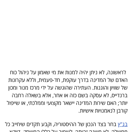
בריאות
תרבות
ופנאי
תיירות
TOP-
5
לראשונה, לא ניתן יהיה למנות את מי שאמון על ניהול כוח
האדם של המדינה בדרך עוקפת, חד-פעמית, וללא עקרונות
המילון
של שוויון והוגנות. העתירה שהוגשה על ידי מרכז מנור ומכון
הכלכלי
ברנדייס, לא עסקה בשם כזה או אחר, אלא בשאלה רחבה
יותר; האם שירות המדינה יישאר מקצועי וממלכתי, או שייפול
פודקאסט
קורבן לנאמנויות אישיות.
40
בג"ץ
בחר בצד הנכון של ההיסטוריה, וקבע תקדים שיחייב כל
UNDER
ממשלה, לא משנה זהותה, לשמור על כללי המשחק. דווקא