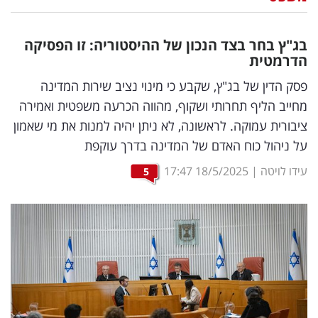
נדל"ן
בג"ץ בחר בצד הנכון של ההיסטוריה: זו הפסיקה
דיגיטל
הדרמטית
וטק
פסק הדין של בג"ץ, שקבע כי מינוי נציב שירות המדינה
מחייב הליף תחרותי ושקוף, מהווה הכרעה משפטית ואמירה
שיווק
ציבורית עמוקה. לראשונה, לא ניתן יהיה למנות את מי שאמון
ופרסום
על ניהול כוח האדם של המדינה בדרך עוקפת
משפט
עידו לויטה
|
18/5/2025
17:47
5
מדדים
ומחקרים
דעות
רכילות
עסקית