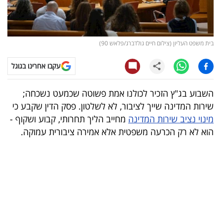
קריפטו
ויראלי
בית משפט העליון (צילום חיים גולדברג/פלאש 90)
טלוויזיה
עקבו אחרינו בגוגל
עסקי
השבוע בג"ץ הזכיר לכולנו אמת פשוטה שכמעט נשכחה;
ספורט
שירות המדינה שייך לציבור, לא לשלטון. פסק הדין שקבע כי
מינוי נציב שירות המדינה
מחייב הליך תחרותי, קבוע ושקוף -
קריירה
הוא לא רק הכרעה משפטית אלא אמירה ציבורית עמוקה.
ולימודים
מינויים
רייטינג
רכב