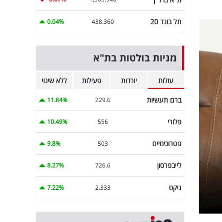
תל בונד 20
0.04%
438.360
מניות בולטות בת"א
עולות
יורדות
פעילות
ללא שינוי
ברם תעשיות
11.84%
229.6
פלורי
10.49%
556
פטרוכימיים
9.8%
503
לייבפרסון
8.27%
726.6
גיקס
7.22%
2,333