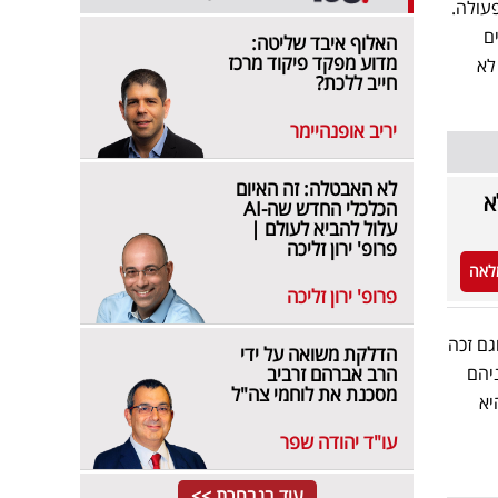
עולה.
ים
האלוף איבד שליטה:
מדוע מפקד פיקוד מרכז
לא
חייב ללכת?
יריב אופנהיימר
לא האבטלה: זה האיום
א
הכלכלי החדש שה-AI
עלול להביא לעולם |
פרופ' ירון זליכה
לאה
פרופ' ירון זליכה
גם זכה
הדלקת משואה על ידי
ניהם
הרב אברהם זרביב
מסכנת את לוחמי צה"ל
1 אלף שקל, והיא
עו"ד יהודה שפר
עוד בנבחרת >>