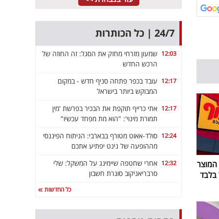
24/7 | כל הכותרות
שמעון מזרחי מחזק את הסגל: זה החוזה של
12:03
הרכש החדש
עובד בכפר פתחה סניף חדש - במקום
12:17
המבוקש ביותר בישראל
אתי כרייף תוקפת את הבכיר בפרשת 'מין
12:17
תמורת מינוי': "הוא מת מפחד עכשיו"
סולד-אאוט מטורף בבארבי: הניתוח הפיננסי
12:24
מההופעה של נינט יפתיע אתכם
אחרי שחטפה שיימינג על המשקל: שלי
12:32
 המוצר
סרבריאניקוב סוגרת חשבון
כל החדשות