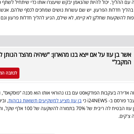
עם ההליך. יכול להיות שהנאמן יבקש שיעצרו אותו כדי שיתחיל לשתף פ
יש 12 מיליון שקל בהליך חדלות הפרעון. יש שם עשרות נושים שמחכים לכסף שלהם. אנש
ת להשקעות שחלקן לא קיימו, לא שילם, הגיע להליך חדלות פרעון וגם 
אשר בן עוז על אם ייצא בנו מהארון: "שיהיה מהצד הנותן ל
המקבל"
לכתבה המ
 אדירה בעקבות הפודקאסט עם בנו נהוראי אותו הוא מכנה "פוסקאס", ו
ם ב- i24NEWS כי
בן עוז מציע למשקיעים תשואות גבוהות
, ובי
שרית קינן, אשת מכירות נדל"ן, בן עוז הבטיח לה ריבית של 70% בתמורה להשקעה של 00