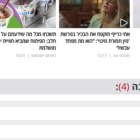
אתי כרייף תוקפת את הבכיר בפרשת
תשכחו מכל מה שידעתם על ת
'מין תמורת מינוי': "הוא מת מפחד
חלב: הפיתוח שמביא חוויית יו
עכשיו"
מושלמת
מערכת ice
|
12:17
בשיתוף שטראוס
|
10:23
ה
(4)
: