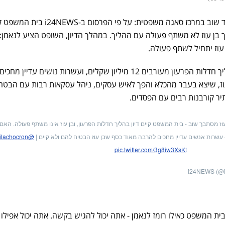
העבריין לשעבר אשר בן עוז עומד שוב במרכז סאגה משפטית: על פי הפרסום ב-EWS
אך בן עוז לא משתף פעולה עם ההליך. במהלך הדיון, השופט הציע לנאמן:
וז יתחיל לשתף פעולה.
כזכור, ביוני האחרון נחשף כי בהליך חדלות הפרעון מעורבים 12 מיליון שקלים, ועשרות נושים עדיי
עוז, שיצא בעבר מהכלא והפך לאיש עסקים, ניהל עסקאות רבות עם הבטח
תיר קורבנות רבים עם הפסדים.
ז מסתבך שוב - בית המשפט קיים דיון בהליך חדלות הפרעון, ובן עוז אינו משתף פעולה. האם
עשרות אנשים עדיין מחכים להרבה מאוד כסף שבן עוז הבטיח להם ולא קיים |
@gilachocron
pic.twitter.com/3g8iw3XsKt
"בית המשפט כאילו רומז לנאמן - אתה יכול להגיש בקשה. אתה יכול אפילו