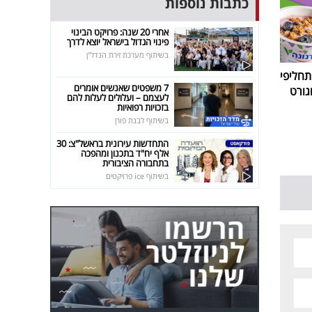
כתבות נוספות
אחרי 20 שנה: פרויקט הבינוי
פינוי הגדול בישראל יוצא לדרך
בשיתוף מערכת זירת הנדל"ן
חליפי
7 משפטים שאנשים אומרים
גורט
לעצמם – ועלולים לעלות להם
בזכויות רפואיות
בשיתוף לבנת פורן
התחדשות עירונית בראשל"צ: 30
אלף יח"ד בתכנון ומהפכה
בתחבורה הציבורית
בשיתוף ice פרויקטים