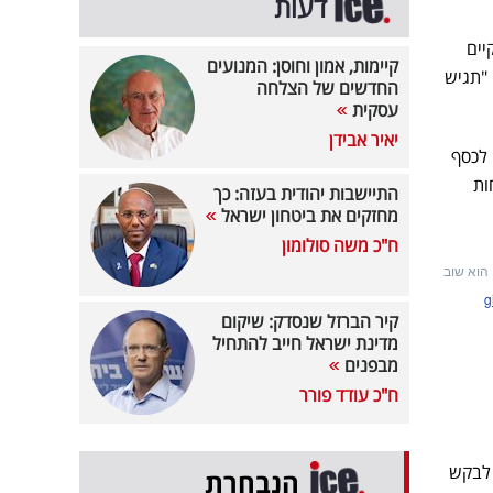
דעות
i24N בית המשפט קיים
קיימות, אמון וחוסן: המנועים
 "תגיש
החדשים של הצלחה
עסקית
יאיר אבידן
ן מחכים לכסף
ות
התיישבות יהודית בעזה: כך
מחזקים את ביטחון ישראל
ח"כ משה סולומון
 הוא שוב
קיר הברזל שנסדק: שיקום
מדינת ישראל חייב להתחיל
מבפנים
ח"כ עודד פורר
 לבקש
הנבחרת