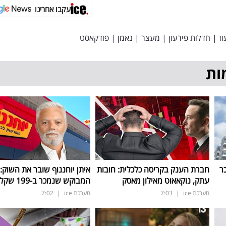
עקבו אחרינו
וז
|
חדלות פירעון
|
מעצר
|
נאמן
|
פודקאסט
ות
ר
חברת הענק בקריסה כלכלית: חובות
איתן יוחננוף שובר את השוק:
עתק, נוקאאוט מאילון מאסק
המבוקש שנמכר ב-199 שקל בלבד
מערכת ice
|
7:03
מערכת ice
|
7:02