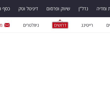
ומדיה
נדל"ן
שיווק ופרסום
דיגיטל וטק
כסף ו
ם
רייטינג
דרושים
ניוזלטרים
מי