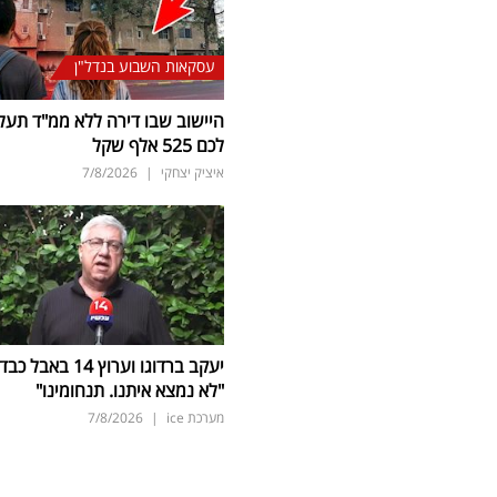
עסקאות השבוע בנדל"ן
היישוב שבו דירה ללא ממ"ד תעל
לכם 525 אלף שקל
איציק יצחקי
|
7/8/2026
יעקב ברדוגו וערוץ 14 באבל כב
"לא נמצא איתנו. תנחומינו"
מערכת ice
|
7/8/2026