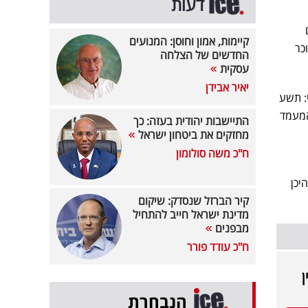
דעות
קיימות, אמון וחוסן: המנועים
כר
החדשים של הצלחה
עסקית
יאיר אבידן
י: תשע
המעמד
התיישבות יהודית בעזה: כך
מחזקים את ביטחון ישראל
ח"כ משה סולומון
יכן
קיר הברזל שנסדק: שיקום
מדינת ישראל חייב להתחיל
מבפנים
ח"כ עודד פורר
ן
הנבחרת