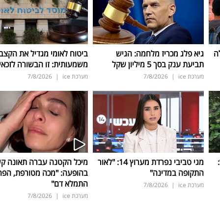
ה
גיא פלג מכריז מלחמה: הגיש
ביטוח לאומי מגדיל את הקצב
תביעת ענק בסך 5 מיליון שקל
משמעותית: זו הבשורה לזכאי
מערכת ice
|
7/8/2026
מערכת ice
|
7/8/2026
ד:
מגי טביבי נפרדת מערוץ 14: "לאור
מיכל הקטנה עברה תאונה ק
התקופה במדינה"
בהופעה: "מכה מטורפת, הפה
התמלא דם"
מערכת ice
|
7/8/2026
מערכת ice
|
7/8/2026