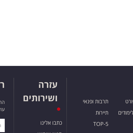
עזרה
רו
ושירותים
ורט
תרבות ופנאי
הרש
עול
לימודים
תיירות
כתבו אלינו
TOP-5