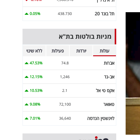
תל בונד 20
0.05%
438.730
מניות בולטות בת"א
עולות
יורדות
פעילות
ללא שינוי
אברות
47.53%
74.8
אב-גד
12.15%
1,246
אקס טי אל
10.53%
2.1
טאואר
9.08%
72,100
לוינשטין הנדסה
7.01%
36,640