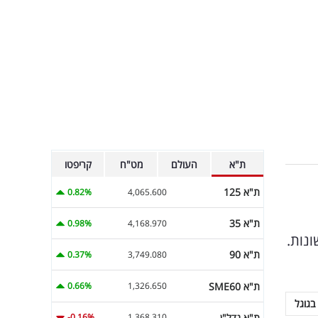
ת"א
העולם
מט"ח
קריפטו
ת"א 125
0.82%
4,065.600
ת"א 35
0.98%
4,168.970
ונות.
ת"א 90
0.37%
3,749.080
ת"א SME60
0.66%
1,326.650
בגוגל
ת"א נדל"ן
-0.16%
1,368.310