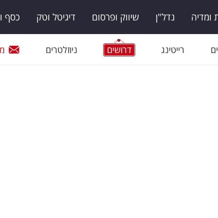
ומדיה
נדל"ן
שיווק ופרסום
דיגיטל וטק
כסף ו
ם
רייטינג
דרושים
ניוזלטרים
מי