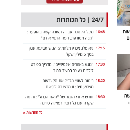
24/7 | כל הכותרות
אות
מיכל הקטנה עברה תאונה קשה בהופעה:
16:48
ם
"מכה מטורפת, הפה התמלא דם"
גיא פלג מכריז מלחמה: הגיש תביעת ענק
17:15
בסך 5 מיליון שקל
"נוגע באזורים אינטימיים": מדריך ספורט
17:30
לילדים נעצר בחשד חמור
ביטוח לאומי מגדיל את הקצבאות
18:20
משמעותית: זו הבשורה לזכאים
שה
חודש אחרי הגמר של "האח הגדול": זה מה
18:30
שקרה עם גל רובין ורפאלה טווינה
כל החדשות