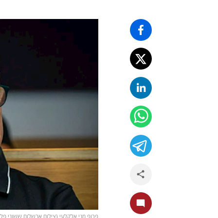
פרופ מני אלקלעי (צילום אבשלום ששוני פלאש 