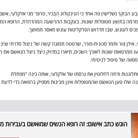
 הבוקר (שלישי) פה אחד כי הגינקולוג הבכיר, פרופ' מני אלקלעי, אשם
במרמה בתשע מטופלות שונות. בעקבות ההרשעה המהדהדת, הרופא המו
ונים לעונש, שבו תדרוש הפרקליטות עונש מאסר ממושך.
, אילן צור ותמר סנונית-פורר, שרטטה תמונה קשה של ניצול סדרתי וצינ
הגיעו ממרפאות שונות לאורך השנים, תיארו במדויק כיצד ניצל הנאשם את 
מסווה של טיפול לגיטימי.
לוננות ודחה לחלוטין את גרסתו של אלקלעי, אותה כינה "מפתלת
נה שלו טען הנאשם שהמטופלות אינן מבינות מספיק ברפואה כדי לדעת ה
הוגש כתב אישום: זה רופא הנשים שמואשם בעבירות מי