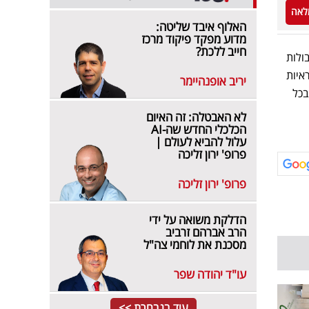
לאה
האלוף איבד שליטה:
מדוע מפקד פיקוד מרכז
חייב ללכת?
ולות
איות
יריב אופנהיימר
בכל
לא האבטלה: זה האיום
הכלכלי החדש שה-AI
עלול להביא לעולם |
פרופ' ירון זליכה
פרופ' ירון זליכה
הדלקת משואה על ידי
הרב אברהם זרביב
מסכנת את לוחמי צה"ל
עו"ד יהודה שפר
עוד בנבחרת >>