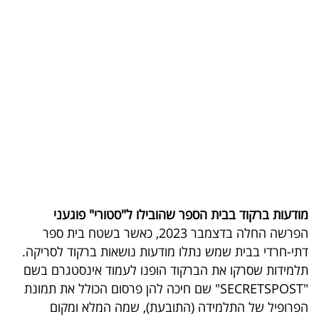
בריאות
תרבות
ופנאי
תיירות
TOP-
5
המילון
מודעות ברקוד בבית הספר שהובילו ל"סטורי" פוגעני
הכלכלי
הפרשה החלה בדצמבר 2023, כאשר בשטח בית ספר
דתי-חרדי בבית שמש נתלו מודעות נושאות ברקוד לסריקה.
פודקאסט
תלמידות שסרקו את הברקוד הופנו לעמוד אינסטגרם בשם
40
"SECRETSPOST" שם חיכה להן פרסום הכולל את תמונת
הפרופיל של התלמידה (התובעת), שמה המלא ומקום
UNDER