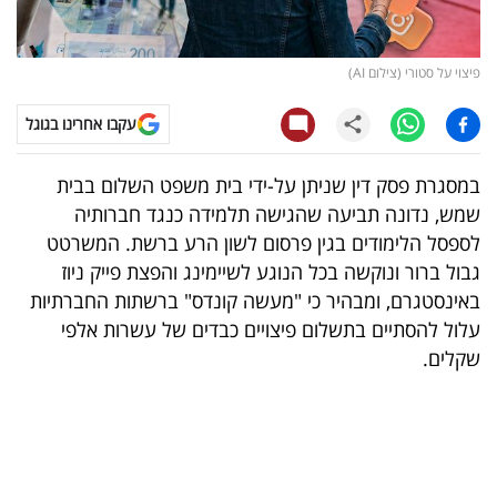
קריפטו
פיצוי על סטורי (צילום AI)
ויראלי
עקבו אחרינו בגוגל
טלוויזיה
במסגרת פסק דין שניתן על-ידי בית משפט השלום בבית
עסקי
שמש, נדונה תביעה שהגישה תלמידה כנגד חברותיה
ספורט
לספסל הלימודים בגין פרסום לשון הרע ברשת. המשרטט
גבול ברור ונוקשה בכל הנוגע לשיימינג והפצת פייק ניוז
קריירה
באינסטגרם, ומבהיר כי "מעשה קונדס" ברשתות החברתיות
ולימודים
עלול להסתיים בתשלום פיצויים כבדים של עשרות אלפי
שקלים.
מינויים
רייטינג
רכב