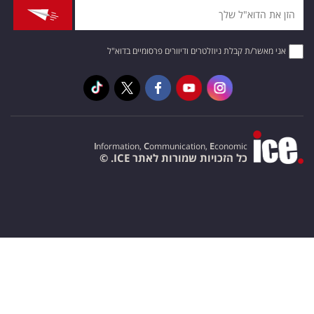
אני מאשר/ת קבלת ניוזלטרים ודיוורים פרסומיים בדוא"ל
I
nformation,
C
ommunication,
E
conomic
כל הזכויות שמורות לאתר ICE. ©