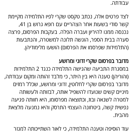
עבודתה.
40
לצד פרטים אלה, נכתב טקסט שקרי לפיו התלמידה מקיימת
קשר סודי בשעות אחר הצהריים עם רופא גרוש בן 41,
שיתופי
נכנסה ממנו להיריון ועברה הפלה. בעקבות הפרסום, פרצה
פעולה
סערה בבית הספר, הוגשה תלונה למשטרה, והנתבעות
(התלמידות שפרסמו את הפרסום) הושעו מלימודיהן.
מדובר בפרסום שקרי זדוני ומרושע
דרושים
במסגרת התביעה שהגישה התלמידה כנגד 2 התלמידות
(והוריהן) טענה היא בין היתר, כי מלבד זהותה ומקום עבודתה,
ניוזלטרים
מדובר בפרסום שקרי לחלוטין, זדוני ומרושע, שכלל רמזים
מיניים קשים שנועדו להשפיל אותה, לבזותה ולעשותה
למטרה לשנאה ובוז, וכתוצאה מפרסומו, היא חוותה פגיעה
מייל
נפשית קשה, ביטחונה העצמי התרסק והיא נמנעה מלצאת
אדום
מהבית.
עוד הוסיפה וטענה התלמידה, כי לאור השתייכותה למגזר