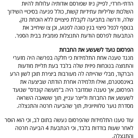
פרסמו
הדתי-חרדי, לפייק ניוז שפורסם אודותיה עלולות להיות
השלכות שליליות עתידיות קשות, כולל פגיעה בסיכויי השידוך
באייס
שלה, ודרשה בתביעה לקבלת פיצויים ללא הוכחת נזק,
בנוסף לכפל פיצוי בגין כוונה לפגוע, וכן צו שיחייב את
עקבו
הנתבעות לפרסם הודעת התנצלות פומבית בבית הספר.
אחרינו:
הפרסום נועד לשעשע את החברות
מנגד טענה אחת התלמידות כי חלקה בפרשה היה מזערי
והתמצה בנוכחות פיזית שלה בלבד בעת תליית מודעות
הברקוד, מבלי שהייתה לה מעורבות ביצירת תוכן לשון הרע
באינסטגרם, ואילו תלמידה אחרת הודתה שביצעה את
הפרסום, אך טענה שמדובר היה ב"מעשה קונדס" שנועד
לשעשע את החברות ולייצר עניין, תוך ששאבה השראה
מסדרת נוער טלוויזיונית, תוך שהביעה חרטה והתנצלה.
עוד טענו התלמידות שהפרסום נעשה בתום לב, וכי הוא הוסר
לאחר שעות בודדות בלבד, וכי הנתבעת 4 הביעה חרטה
והתנצלה.