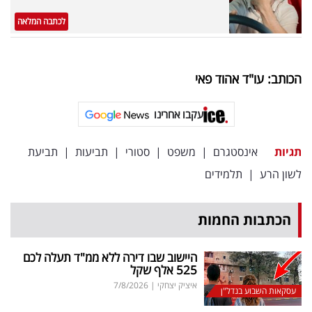
לכתבה המלאה
הכותב: עו"ד אהוד פאי
עקבו אחרינו
תגיות
אינסטגרם
|
משפט
|
סטורי
|
תביעות
|
תביעת
לשון הרע
|
תלמידים
הכתבות החמות
היישוב שבו דירה ללא ממ"ד תעלה לכם
525 אלף שקל
איציק יצחקי
|
7/8/2026
עסקאות השבוע בנדל"ן