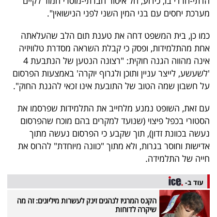
הדתי-חרדי בו, כידוע, חל איסור חברתי-מוסרי חמור לקיים
מערכת יחסים עם בני המין השני לפני הנישואין".
כמו כן, בית המשפט דחה את טענת תום הלב שהעלאתה
אחת מהתלמידות, ופסק כי קבלת השראה מסדרת טלוויזיה
אינה מהווה הגנה חוקית: "רצונה הנטען של הנתבעת 4
'לשעשע, לייצר עניין ותוכן ולגרוף יוקרה' באמצעות הפרסום
על חשבון שמה הטוב של התובעת אינו זכאי להגנת החוק".
עם זאת, השופט נמנע מלחייב את התלמידות שפרסמו את
הסטורי בכפל פיצוי (שנועד למקרים בהם מוכח שהפרסום
נעשה בכוונת זדון), תוך שקבע כי הפרסום נעשה מתוך
אדישות וחוסר בגרות, ולא מתוך "כוונה מיוחדת" להרוס את
חייה של התלמידה.
עוד ב-
הקנס המרגיז לנהגים זינק לעשרות מיליונים: זה מה
שיקרה לדוחות