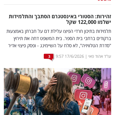
נדל"ן
זהירות: הסטורי באינסטגרם הסתבך והתלמידות
דיגיטל
ישלמו 122,000 שקל
וטק
תלמידות בתיכון חרדי הפיצו עלילת דם על חברתן באמצעות
ברקודים ברחבי בית הספר. בית המשפט דחה את תירוץ
שיווק
"סדרת הטלוויזיה", לא סלח על השיימינג - ופסק פיצוי אדיר
ופרסום
עו"ד אהוד פאי
|
17/6/2026
9:57
3
משפט
מדדים
ומחקרים
דעות
רכילות
עסקית