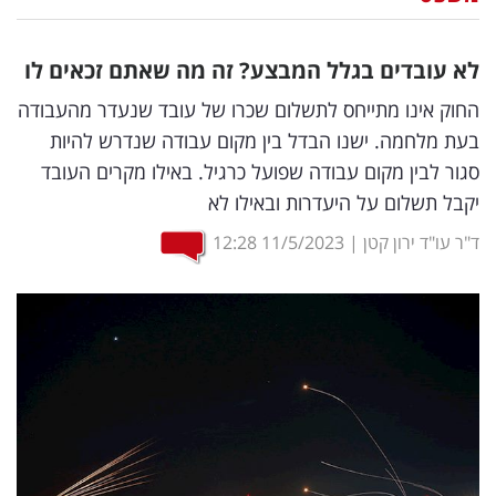
נדל"ן
לא עובדים בגלל המבצע? זה מה שאתם זכאים לו
דיגיטל
החוק אינו מתייחס לתשלום שכרו של עובד שנעדר מהעבודה
וטק
בעת מלחמה. ישנו הבדל בין מקום עבודה שנדרש להיות
סגור לבין מקום עבודה שפועל כרגיל. באילו מקרים העובד
שיווק
יקבל תשלום על היעדרות ובאילו לא
ופרסום
ד"ר עו"ד ירון קטן
|
11/5/2023
12:28
משפט
מדדים
ומחקרים
דעות
רכילות
עסקית