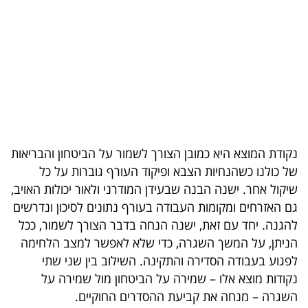
בריאות
תרבות
ופנאי
תיירות
TOP-
נקודת המוצא היא כמובן הצורך לשמור על הביטחון והבריאות
5
של כולנו כשהנחיות הצבא ופיקוד העורף גוברות על כל
שיקול אחר. ישנה הבנה שבעידן המודרני ולאור יכולות האויב,
המילון
גם האזרחים ומקומות העבודה בעורף נתונים לסיכון ונדרשים
הכלכלי
להגנה. יחד עם זאת, ישנה הנחה בדבר הצורך לשמור, ככל
הניתן, על המשך השגרה, כדי שלא לאפשר למצב הלחימה
פודקאסט
לפגוע בעבודה הסדירה והתקינה. השילוב בין שני שתי
40
נקודות מוצא אלו – שמירה על הביטחון מול שמירה על
השגרה – מנחה את קביעת ההסדרים החוקיים.
UNDER