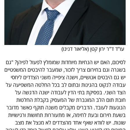
עו"ד ד"ר ירון קטן (אליאור דנינו)
לסיכום, האם יש הנחיות מיוחדות שמומלץ לפעול לפיהן? "גם
בשגרה וגם בחירום צריך לזכור, שמעבר להיבטים המשפטיים
יש גם היבטים אנושיים, וישנה ציפייה משני הצדדים ליחסי
עבודה לנקוט בהגינות ובתום לב בכל החלטה המשפיעה על
הצד השני. בפסיקת בתי הדין לעבודה ישנה הדגשה על
חובת תום הלב המוגברת של המעסיק בקבלת החלטות
הנוגעות לעובד. הדברים מקבלים משנה תוקף כאשר מדובר
בשעת חירום ובעת לחימה, אז מתעוררות תחושות ורגישויות
שונות. יש לוודא שאף אחד מהצדדים לא מנצל את מצב
החירום כדי לפגוע בשני, אלא עליהם לפעול ביחד כדי לעבור