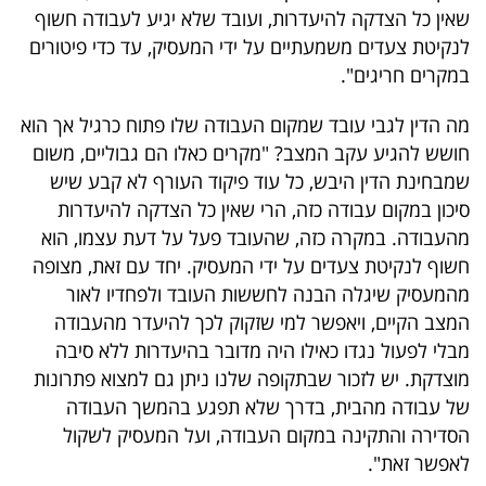
פרסמו
שאין כל הצדקה להיעדרות, ועובד שלא יגיע לעבודה חשוף
באייס
לנקיטת צעדים משמעתיים על ידי המעסיק, עד כדי פיטורים
במקרים חריגים".
עקבו
מה הדין לגבי עובד שמקום העבודה שלו פתוח כרגיל אך הוא
אחרינו:
חושש להגיע עקב המצב? "מקרים כאלו הם גבוליים, משום
שמבחינת הדין היבש, כל עוד פיקוד העורף לא קבע שיש
סיכון במקום עבודה כזה, הרי שאין כל הצדקה להיעדרות
מהעבודה. במקרה כזה, שהעובד פעל על דעת עצמו, הוא
חשוף לנקיטת צעדים על ידי המעסיק. יחד עם זאת, מצופה
מהמעסיק שיגלה הבנה לחששות העובד ולפחדיו לאור
המצב הקיים, ויאפשר למי שזקוק לכך להיעדר מהעבודה
מבלי לפעול נגדו כאילו היה מדובר בהיעדרות ללא סיבה
מוצדקת. יש לזכור שבתקופה שלנו ניתן גם למצוא פתרונות
של עבודה מהבית, בדרך שלא תפגע בהמשך העבודה
הסדירה והתקינה במקום העבודה, ועל המעסיק לשקול
לאפשר זאת".