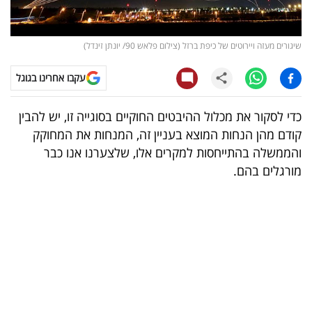
קריפטו
שיגורים מעזה ויירוטים של כיפת ברזל (צילום פלאש 90/ יונתן זינדל)
ויראלי
עקבו אחרינו בגוגל
טלוויזיה
כדי לסקור את מכלול ההיבטים החוקיים בסוגייה זו, יש להבין
עסקי
קודם מהן הנחות המוצא בעניין זה, המנחות את המחוקק
ספורט
והממשלה בהתייחסות למקרים אלו, שלצערנו אנו כבר
מורגלים בהם.
קריירה
ולימודים
מינויים
רייטינג
רכב