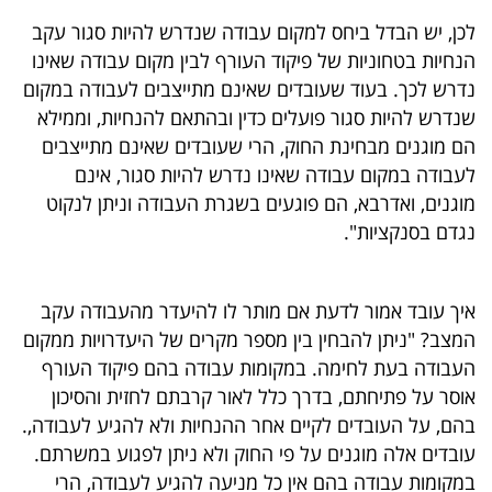
40
לכן, יש הבדל ביחס למקום עבודה שנדרש להיות סגור עקב
הנחיות בטחוניות של פיקוד העורף לבין מקום עבודה שאינו
נדרש לכך. בעוד שעובדים שאינם מתייצבים לעבודה במקום
שיתופי
שנדרש להיות סגור פועלים כדין ובהתאם להנחיות, וממילא
פעולה
הם מוגנים מבחינת החוק, הרי שעובדים שאינם מתייצבים
לעבודה במקום עבודה שאינו נדרש להיות סגור, אינם
מוגנים, ואדרבא, הם פוגעים בשגרת העבודה וניתן לנקוט
נגדם בסנקציות".
דרושים
ניוזלטרים
איך עובד אמור לדעת אם מותר לו להיעדר מהעבודה עקב
המצב? "ניתן להבחין בין מספר מקרים של היעדרויות ממקום
העבודה בעת לחימה. במקומות עבודה בהם פיקוד העורף
מייל
אוסר על פתיחתם, בדרך כלל לאור קרבתם לחזית והסיכון
אדום
בהם, על העובדים לקיים אחר ההנחיות ולא להגיע לעבודה,.
עובדים אלה מוגנים על פי החוק ולא ניתן לפגוע במשרתם.
במקומות עבודה בהם אין כל מניעה להגיע לעבודה, הרי