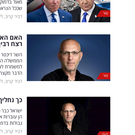
מאוד בדמוקר
שככל הנראה 
טור
דביר קריב, ל
האם האיו
רצח רבין
השר דיכטר 
הממשלה הם י
למשמרת לא ר
הדבר מקצר 
טור
דביר קריב, ל
כך נחליף
ישראל כבר כ
הן עוברות א
גבולות בדמ
דביר קריב, ל
דעה