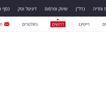
ומדיה
נדל"ן
שיווק ופרסום
דיגיטל וטק
כסף ו
ם
רייטינג
דרושים
ניוזלטרים
מי