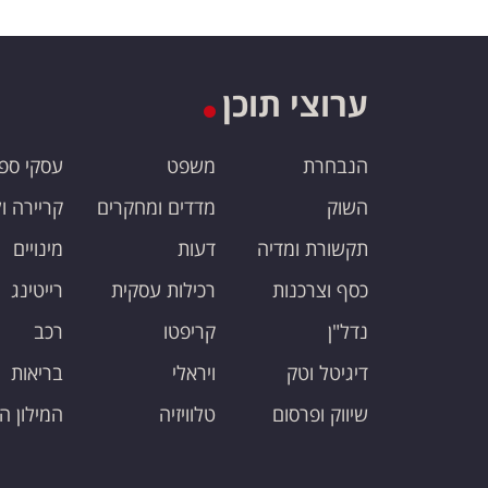
ערוצי תוכן
הנבחרת
משפט
עסקי ספ
השוק
מדדים ומחקרים
קריירה ו
תקשורת ומדיה
דעות
מינויים
כסף וצרכנות
רכילות עסקית
רייטינג
נדל"ן
קריפטו
רכב
דיגיטל וטק
ויראלי
בריאות
שיווק ופרסום
טלוויזיה
המילון ה