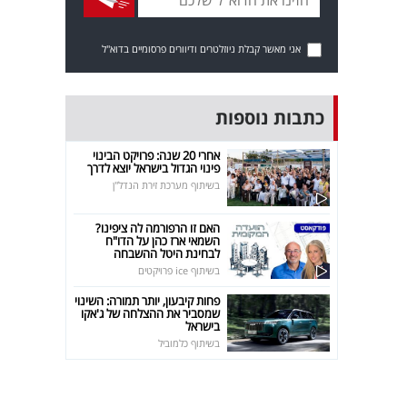
אני מאשר קבלת ניוזלטרים ודיוורים פרסומיים בדוא"ל
כתבות נוספות
אחרי 20 שנה: פרויקט הבינוי
פינוי הגדול בישראל יוצא לדרך
בשיתוף מערכת זירת הנדל"ן
האם זו הרפורמה לה ציפינו?
השמאי ארז כהן על הדו"ח
לבחינת היטל ההשבחה
בשיתוף ice פרויקטים
פחות קיבעון, יותר תמורה: השינוי
שמסביר את ההצלחה של ג'אקו
בישראל
בשיתוף כלמוביל