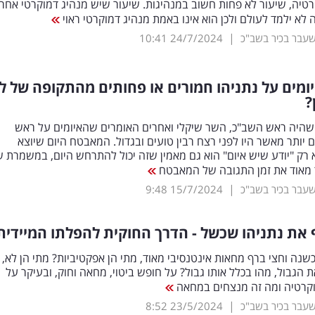
טיה, שיעור לא פחות חשוב במנהיגות. שיעור שיש מנהיג דמוקרטי אחר
לא ילמד לעולם ולכן הוא אינו באמת מנהיג דמוקרטי ראוי
|
שעבר בכיר בשב"כ
24/7/2024
10:41
מים על נתניהו חמורים או פחותים מהתקופה של לפ
?
שהיה ראש השב"כ, השר שיקלי ואחרים האומרים שהאיומים על ראש
ותר מאשר היו לפני רצח רבין טועים ובגדול. המאבטח היום שיוצא
ק "יודע שיש איום" הוא גם מאמין שזה יכול להתרחש היום, במשמרת ש
מאוד את זמן התגובה של המאבטח
|
שעבר בכיר בשב"כ
15/7/2024
9:48
 את נתניהו שכשל - הדרך החוקית להפלתו המיידית
שנה וחצי ברף מחאות אינטנסיבי מאוד, מתי הן אפקטיביות? מתי הן לא, 
ת הגבול, מהו בכלל אותו גבול? על חופש ביטוי, מחאה וחוק, ובעיקר על
וקרטיה ומה זה מנצחים במחאה
|
שעבר בכיר בשב"כ
23/5/2024
8:52