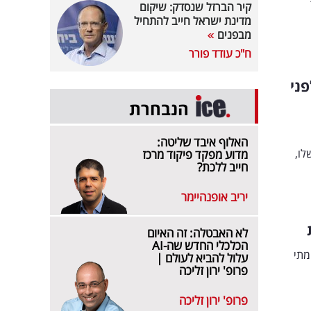
קיר הברזל שנסדק: שיקום
מדינת ישראל חייב להתחיל
מבפנים
ח"כ עודד פורר
ני
הנבחרת
האלוף איבד שליטה:
לו,
מדוע מפקד פיקוד מרכז
חייב ללכת?
יריב אופנהיימר
לא האבטלה: זה האיום
הכלכלי החדש שה-AI
מתי
עלול להביא לעולם |
פרופ' ירון זליכה
פרופ' ירון זליכה