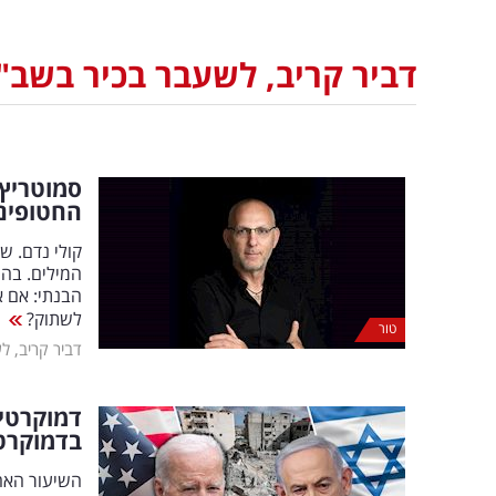
דביר קריב, לשעבר בכיר בשב"
סמוטריץ'
החטופים
קולי נדם. ש
המילים. בה
לשתוק?
טור
דביר קריב, ל
דמוקרטיה
בדמוקרטי