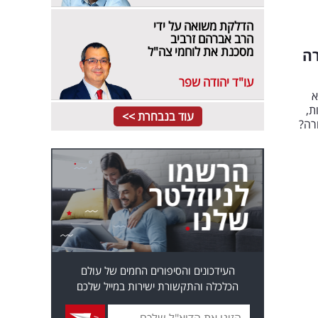
הדלקת משואה על ידי
הרב אברהם זרביב
מסכנת את לוחמי צה"ל
רה
עו"ד יהודה שפר
א
ת,
עוד בנבחרת >>
רה?
העידכונים והסיפורים החמים של עולם
הכלכלה והתקשורת ישירות במייל שלכם