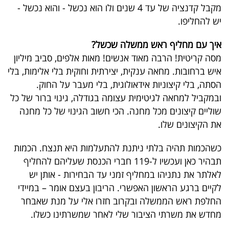
מקבל קדנציה של עד 4 שנים ולו הוא נכשל - והוא נכשל -
יש להחליפו.
איך עם מחליף ראש ממשלה שכשל?
מסה קריטית! הרבה מאוד אנשים! מאות אלפים, סביב מיליון
איש ברחובות. מחאה ענקית, יצירתית וחוקית בלי אלימות, בלי
הסתה, בלי קיצוניות אידאולוגית, בלי מעבר על החוק.
ובמקביל למחאה לגיטימית עצומה בגודלה, גינוי ברור של כל
שוליים קיצונים מכל מחנה. הכי חשוב הגינוי של כל מחנה
את הקיצונים שלו.
כשהכמות תהיה בלתי ניתנת להתעלמות היא תנצח. הכמות
תבהיר כאן ועכשיו ל-119 חברי הכנסת שעליהם להחליף
לאלתר את נתניהו במחליף זמני עד הבחירות - אותן יש
לקיים ברגע הראשון האפשרי. הריבון בעצם אומר – במיידי
החלפת ראש הממשלה ובקרוב חזרו אלי על מנת שאבחר
מחדש את משרתי הציבור שלי לאחר שמשרתינו כשלו.