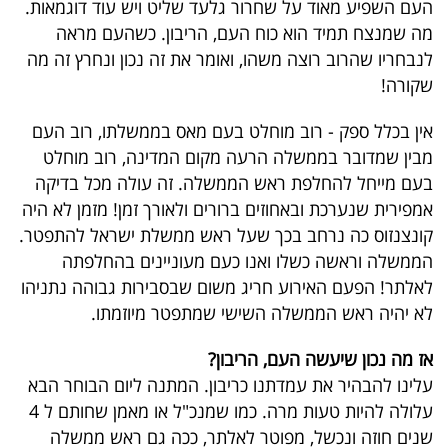
העם השפיע מאוד על שחרור גלעד שליט ויש עוד דוגמאות.
פרסמו
מה שמנצח תמיד הוא כוח העם, הריבון. כשהעם מראה
באייס
לנבחריו שהרוב רוצה משהו, ואומר את זה נכון ונחרץ זה מה
שקורה!
עקבו
אחרינו:
אין בכלל ספק - רוב מוחלט בעם מאס בממשלתו, רוב העם
מבין שמדובר בממשלה הרעה מקום המדינה, רוב מוחלט
בעם מייחל להחלפת ראש הממשלה. זה עולה מכל בדיקה
אמפירית שנערכת ובאחוזים ברורים ולאורך זמן! מזמן לא היה
קונצנזוס כה נרחב בכך שעל ראש ממשלת ישראל להתפטר.
הממשלה וראשה כשלו ואנו כעם מעוניינים בהחלפתה
לאלתר! הפעם האירוע חריג משום שבסבירות גבוהה נתניהו
לא יהיה ראש הממשלה השישי שמתפטר מיוזמתו.
אז מה נכון שיעשה העם, הריבון?
עלינו להבהיר את עמדתנו כריבון. המתנה ליום הבוחר הבא
עלולה להיות טעות מרה. כמו שמנכ"ל או מאמן שחותם ל 4
שנים חוזה ונכשל, מפוטר לאלתר, ככה גם ראש ממשלה