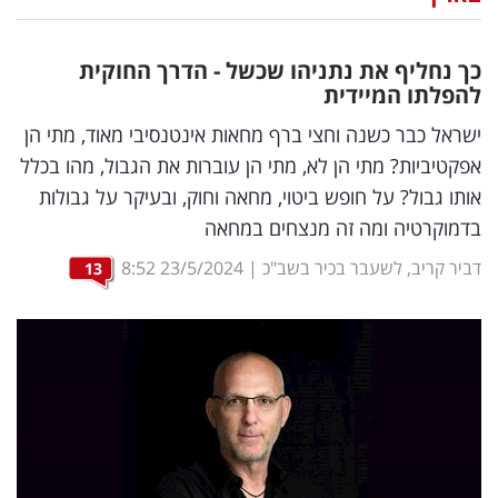
נדל"ן
כך נחליף את נתניהו שכשל - הדרך החוקית
דיגיטל
להפלתו המיידית
וטק
ישראל כבר כשנה וחצי ברף מחאות אינטנסיבי מאוד, מתי הן
אפקטיביות? מתי הן לא, מתי הן עוברות את הגבול, מהו בכלל
שיווק
אותו גבול? על חופש ביטוי, מחאה וחוק, ובעיקר על גבולות
ופרסום
בדמוקרטיה ומה זה מנצחים במחאה
משפט
דביר קריב, לשעבר בכיר בשב"כ
|
23/5/2024
8:52
13
מדדים
ומחקרים
דעות
רכילות
עסקית