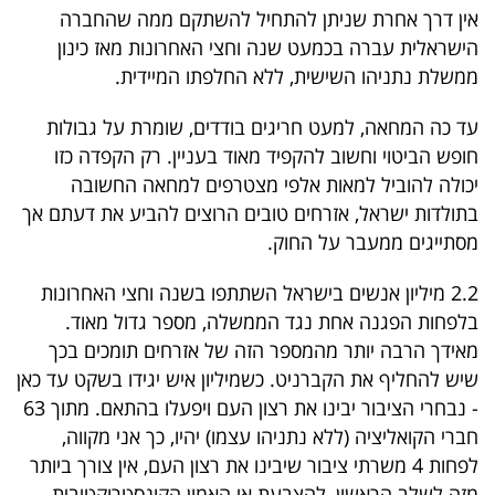
אין דרך אחרת שניתן להתחיל להשתקם ממה שהחברה
הישראלית עברה בכמעט שנה וחצי האחרונות מאז כינון
ממשלת נתניהו השישית, ללא החלפתו המיידית.
עד כה המחאה, למעט חריגים בודדים, שומרת על גבולות
חופש הביטוי וחשוב להקפיד מאוד בעניין. רק הקפדה כזו
יכולה להוביל למאות אלפי מצטרפים למחאה החשובה
בתולדות ישראל, אזרחים טובים הרוצים להביע את דעתם אך
מסתייגים ממעבר על החוק.
2.2 מיליון אנשים בישראל השתתפו בשנה וחצי האחרונות
בלפחות הפגנה אחת נגד הממשלה, מספר גדול מאוד.
מאידך הרבה יותר מהמספר הזה של אזרחים תומכים בכך
שיש להחליף את הקברניט. כשמיליון איש יגידו בשקט עד כאן
- נבחרי הציבור יבינו את רצון העם ויפעלו בהתאם. מתוך 63
חברי הקואליציה (ללא נתניהו עצמו) יהיו, כך אני מקווה,
לפחות 4 משרתי ציבור שיבינו את רצון העם, אין צורך ביותר
מזה לשלב הראשון, להצבעת אי האמון הקונסטרוקטיבית