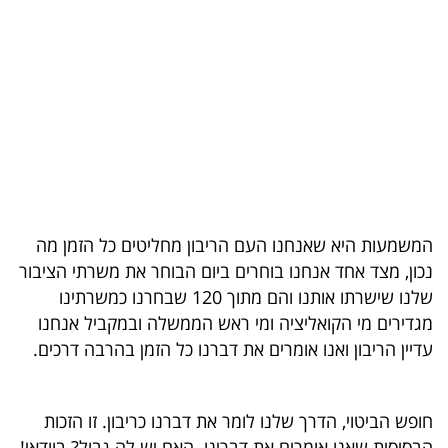
בריאות
תרבות
ופנאי
תיירות
TOP-
5
המשמעות היא שאנחנו העם הריבון מחליטים כל הזמן מה
נכון, מצד אחד אנחנו בוחרים ביום הבוחר את משרתי הציבור
המילון
שלנו שישרתו אותנו והם מתוך 120 שבחרנו כמשרתינו
הכלכלי
מגדירים מי הקואליציה ומי ראש הממשלה ובמקביל אנחנו
עדיין הריבון ואנו אומרים את דברנו כל הזמן בהרבה דרכים.
פודקאסט
40
חופש הביטוי, הדרך שלנו לומר את דברנו כריבון. זו הזכות
UNDER
הבסיסית שאנו אומרים את דברינו. האם יש לה גבול? בוודאי!