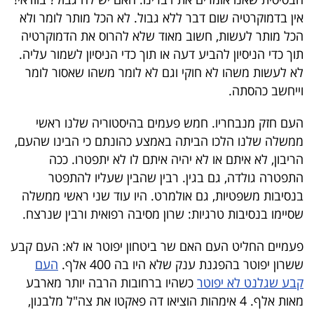
40
אין בדמוקרטיה שום דבר ללא גבול. לא הכל מותר לומר ולא
הכל מותר לעשות, חשוב מאוד שלא להרוס את הדמוקרטיה
תוך כדי הניסיון להביע דעה או תוך כדי הניסיון לשמור עליה.
שיתופי
לא לעשות משהו לא חוקי וגם לא לומר משהו שאסור לומר
פעולה
וייחשב כהסתה.
העם חזק מנבחריו. חמש פעמים בהיסטוריה שלנו ראשי
ממשלה שלנו הלכו הביתה באמצע כהונתם כי הבינו שהעם,
דרושים
הריבון, לא איתם או לא יהיה איתם לו לא יתפטרו. ככה
התפטרה גולדה, גם בגין. רבין שהבין שעליו להתפטר
ניוזלטרים
בנסיבות משפטיות, גם אולמרט. היו עוד שני ראשי ממשלה
שסיימו בנסיבות טרגיות: שרון מסיבה רפואית ורבין שנרצח.
מייל
פעמיים החליט העם האם שר ביטחון יפוטר או לא: העם קבע
ששרון יפוטר בהפגנת ענק שלא היו בה 400 אלף.
העם
אדום
קבע שגלנט לא יפוטר
כשהיו ברחובות הרבה יותר מארבע
מאות אלף. 4 אימהות הוציאו דה פאקטו את צה"ל מלבנון,