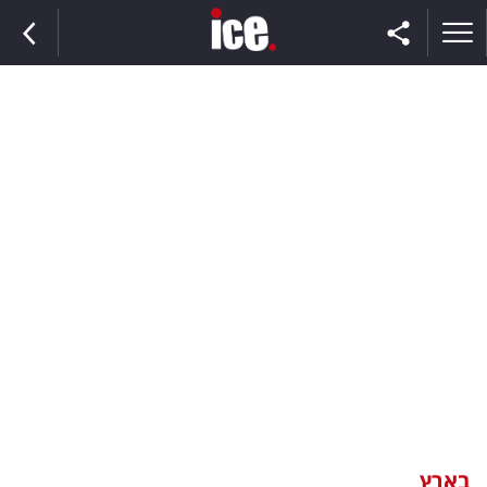
ראשי
הנבחרת
השוק
תקשורת
ומדיה
כסף
וצרכנות
בארץ