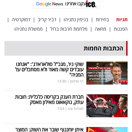
עקבו אחרינו
תגיות
בחירות
|
בנימין נתניהו
|
דביר קריב
|
דמוקרטיה
|
הפגנות
|
מחאה
|
מלחמת חרבות ברזל
|
ממשלת נתניהו
הכתבות החמות
שוקי ניר, מנכ"ל סולאראדג': "אנחנו
עובדים קשה מאוד ולא מסתכלים על
המניה"
רוי שיינמן
|
13:30
חברת הענק בקריסה כלכלית: חובות
עתק, נוקאאוט מאילון מאסק
מערכת ice
|
7:03
איתן יוחננוף שובר את השוק: המוצר