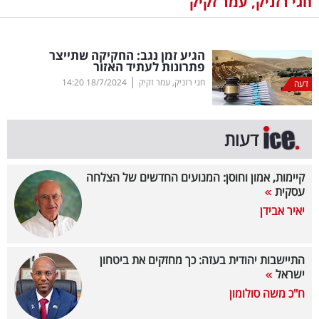
חגי רזניק, עמר זקיק
נדל"ן
הגיע זמן נגב: החקיקה שתייצר
דיגיטל
פתרונות לעתיד האזור
וטק
|
חגי רזניק, עמר זקיק
18/7/2024
14:20
דעה
שיווק
ופרסום
דעות
משפט
קיימות, אמון וחוסן: המנועים החדשים של הצלחה
עסקית
מדדים
יאיר אבידן
ומחקרים
דעות
התיישבות יהודית בעזה: כך מחזקים את ביטחון
ישראל
רכילות
ח"כ משה סולומון
עסקית