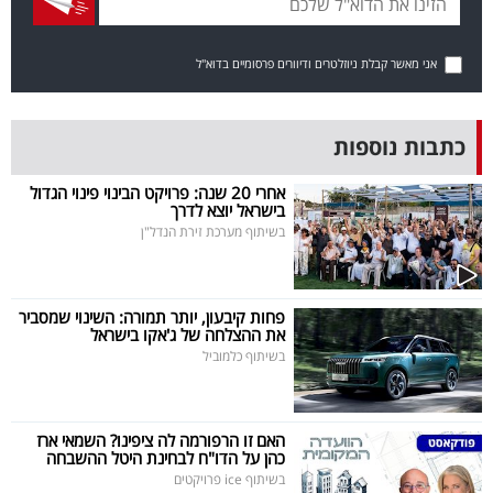
בריאות
אני מאשר קבלת ניוזלטרים ודיוורים פרסומיים בדוא"ל
תרבות
ופנאי
כתבות נוספות
תיירות
אחרי 20 שנה: פרויקט הבינוי פינוי הגדול
בישראל יוצא לדרך
TOP-
בשיתוף מערכת זירת הנדל"ן
5
המילון
פחות קיבעון, יותר תמורה: השינוי שמסביר
את ההצלחה של ג'אקו בישראל
הכלכלי
בשיתוף כלמוביל
פודקאסט
האם זו הרפורמה לה ציפינו? השמאי ארז
40
כהן על הדו"ח לבחינת היטל ההשבחה
UNDER
בשיתוף ice פרויקטים