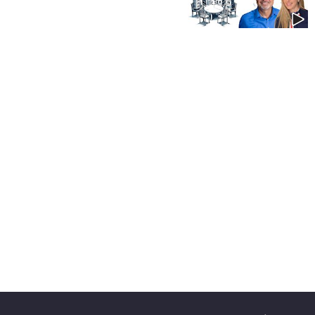
40
שיתופי
פעולה
דרושים
ניוזלטרים
מייל
אדום