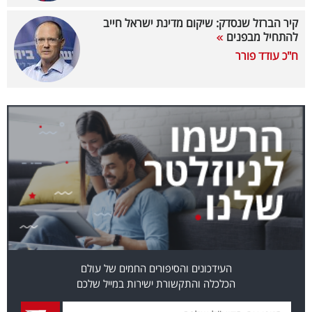
קיר הברזל שנסדק: שיקום מדינת ישראל חייב
קריפטו
להתחיל מבפנים
ח"כ עודד פורר
ויראלי
טלוויזיה
עסקי
ספורט
קריירה
ולימודים
מינויים
רייטינג
העידכונים והסיפורים החמים של עולם
הכלכלה והתקשורת ישירות במייל שלכם
רכב