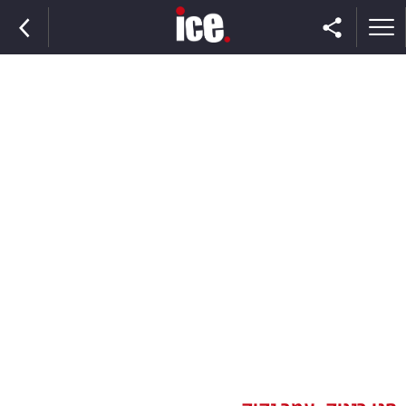
ראשי
הנבחרת
השוק
תקשורת
ומדיה
כסף
וצרכנות