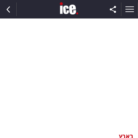
ראשי
הנבחרת
השוק
תקשורת
ומדיה
כסף
וצרכנות
בארץ