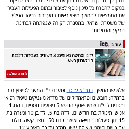
בתוך כך, חבלן המשטרה בחן את שרידי הרכב, לצד סריקה
40
במקום להסרת כל סיכון נוסף לציבור ובתום הפעילות העביר
את הממצאים להמשך מיצוי ראיות במעבדות הזיהוי הפלילי
של משטרת ישראל, במסגרת חקירה שנפתחה לבחינת
שיתופי
הרקע והנסיבות".
פעולה
עוד ב-
קזינו וסחיטה באיומים: 3 חשודים בעבירות הלבנת
הון לארגון פשע
דרושים
לכתבה המלאה
ניוזלטרים
אלא שבהמשך,
במד"א עדכנו
וטענו כי "בהמשך לפיצוץ רכב
ברמלה: חובשים ופראמדיקים של מד"א מעניקים טיפול רפואי
מייל
ומפנים לבי"ח שמיר-אסף הרופא 5 פצועים נוספים, בהם, 4
אדום
אנוש, תינוקת בת חודשיים, ילדה בת 5, ילד בן 10 ונערה בת
15 תוך פעולות החייאה ואישה כבת 50 במצב קשה. כולם
עם כוויות וסימני שאיפת עשן. סה"כ עד כה באירוע 12