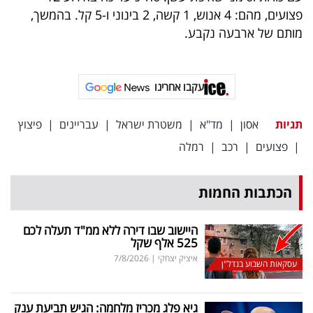
פרסמו
פצועים, מהם: 4 אנוש, 1 קשה, 2 בינוני ו-5 קל. בהמשך,
באייס
מותם של ארבעה נקבע.
עקבו
אחרינו:
עקבו אחרינו
תגיות
אסון
|
מד"א
|
משטרת ישראל
|
עבריינים
|
פיצוץ
|
פצועים
|
רכב
|
רמלה
הכתבות החמות
היישוב שבו דירה ללא ממ"ד תעלה לכם
525 אלף שקל
איציק יצחקי
|
7/8/2026
עסקאות השבוע בנדל"ן
גיא פלג מכריז מלחמה: הגיש תביעת ענק