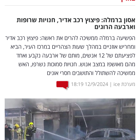
נדל"ן
אסון ברמלה: פיצוץ רכב אדיר, חנויות שרופות
דיגיטל
וארבעה הרוגים
וטק
הפשיעה ברמלה ממשיכה להרים את ראשה: פיצוץ רכב אדיר
ומחריש אוזניים במהלך שעות הצהריים במרכז העיר, הביא
שיווק
לפציעתם של 12 אנשים, מותם של ארבעה נקבע ואחד
ופרסום
מהם מאושפז במצב אנוש. חנויות סמוכות נשרפו, האש
ממשיכה להשתולל והתושבים חסרי אונים
משפט
מערכת ice
|
12/9/2024
18:19
מדדים
ומחקרים
דעות
רכילות
עסקית