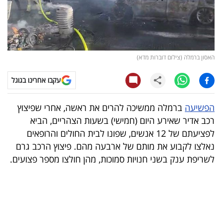
קריפטו
ויראלי
האסון ברמלה (צילום דוברות מדא)
טלוויזיה
עקבו אחרינו בגוגל
עסקי
ספורט
הפשיעה
ברמלה ממשיכה להרים את ראשה, אחרי שפיצוץ
רכב אדיר שאירע היום (חמישי) בשעות הצהריים, הביא
קריירה
לפציעתם של 12 אנשים, שפונו לבית החולים והרופאים
ולימודים
נאלצו לקבוע את מותם של ארבעה מהם. פיצוץ הרכב גרם
לשריפת ענק בשני חנויות סמוכות, מהן חולצו מספר פצועים.
מינויים
רייטינג
רכב