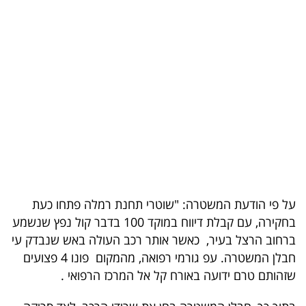
בריאות
תרבות
ופנאי
תיירות
TOP-
5
המילון
על פי הודעת המשטרה: "שוטרי תחנת רמלה פתחו כעת
הכלכלי
בחקירה, עם קבלת דיווח במוקד 100 בדבר קול נפץ שנשמע
ברחוב הרצל בעיר, כאשר אותר רכב העולה באש שנבדק עי
פודקאסט
חבלן המשטרה. עפ גורמי רפואה, מהמקום פונו 4 פצועים
שזהותם טרם ידועה באורח קל אל המרכז הרפואי .
40
UNDER