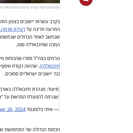
התרעות פיקוד העורף (צילום פלאש 90/ חיים גולדברג)
בקרב עשרות יישובים בצפון הת
התרעה חריגה על
רעידת אדמה.
שנחשב לאחד הגדולים שנחשפו עד
המכה שחיזבאללה ספג.
גורמים בצה"ל מסרו שהכוחות פיצצו כ-400 טון חומר נפץ במתחם ת
חיזבאללה),
שהיווה נקודת איסוף
נגד יישובים ישראליים סמוכים.
תיעוד: מנהרת חיזבאללה באורך 
שגרמה להפעלת התראות על "ר
— איתי בלומנטל 🇮🇱 Itay Blumental (@ItayBlumental)
er 26, 2024
הכמות הגדולה של התחמושת שהופ