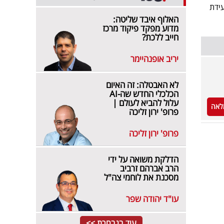
רעידת
האלוף איבד שליטה:
מדוע מפקד פיקוד מרכז
חייב ללכת?
יריב אופנהיימר
לא האבטלה: זה האיום
הכלכלי החדש שה-AI
עלול להביא לעולם |
לאה
פרופ' ירון זליכה
פרופ' ירון זליכה
הדלקת משואה על ידי
הרב אברהם זרביב
מסכנת את לוחמי צה"ל
עו"ד יהודה שפר
עוד בנבחרת >>