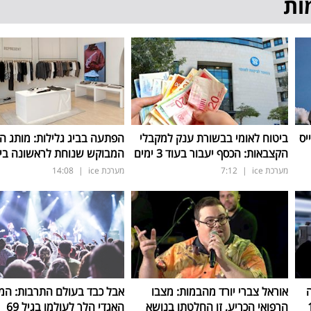
ות
יס
ביטוח לאומי בבשורת ענק למקבלי
הפתעה בביג גלילות: מותג ה
הקצבאות: הכסף יעבור בעוד 3 ימים
המבוקש שנוחת לראשונה בי
מערכת ice
|
7:12
מערכת ice
|
14:08
אוראל צברי יורד מהבמות: מצבו
אבל כבד בעולם התרבות: המו
הרפואי הכריע, זו החלטתו בנושא
האגדי הלך לעולמו בגיל 69