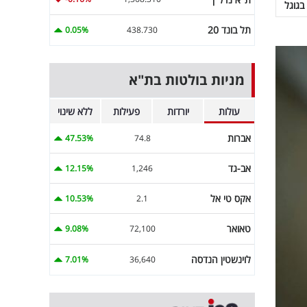
בגוגל
תל בונד 20
0.05%
438.730
מניות בולטות בת"א
עולות
יורדות
פעילות
ללא שינוי
אברות
47.53%
74.8
אב-גד
12.15%
1,246
אקס טי אל
10.53%
2.1
טאואר
9.08%
72,100
לוינשטין הנדסה
7.01%
36,640