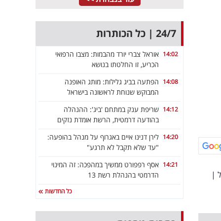
24/7 | כל הכותרות
אוראל צברי יורד מהבמות: מצבו הרפואי
14:02
הכריע, זו החלטתו בנושא
הפתעה בביג גלילות: מותג האופנה
14:08
המבוקש שנוחת לראשונה בישראל
שריפת ענק במתחם 'ביג': ההנהלה
14:12
בהודעה דרמטית, הרשת אומדת נזקים
לירן דנינו איים באגרוף על מנהל בהופעה:
14:20
"עד שלא תקבל לא תרגע"
אסף רפפורט ממשיך במהפכה: זה המינוי
14:21
|
הדרמטי בהנהלת רשת 13
כל החדשות