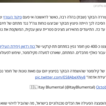
עוררה הבוקר (שבת) בהלה רבה, כאשר לראשונה אי פעם
פיקוד העורף
שי
הסיבה לכך הייתה פיצוץ מבוקר שביצעו כוחות צה"ל נגד מתחם של חיזב
 כה. התיעודים מהאירוע מציגים פטריית עשן ענקית, המשקפת את גו
ת-קרקעי של
כוח רדואן (יחידת העילי
 עבור כאלף מחבלים. המתחם, שאורכו למעלה מקילומטר, שימש לפעולות
של קילומטר שהושמדה הבוקר בפיצוץ יזום עם מאות טונות של חומר נפ
עידת אדמה"
pic.twitter.com/ES8AbeXNy8
Octob
צצה הפעילה את הכלים טכנולוגיים בישראל, מה שהוביל לזיהוי שווא 