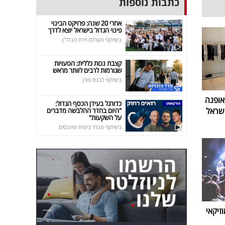
כתבות נוספות
אחרי 20 שנה: פרויקט הבינוי
פינוי הגדול בישראל יוצא לדרך
בשיתוף מערכת זירת הנדל"ן
קצבת נכות כללית: הטעויות
שגורמות לרבים לוותר מראש
בשיתוף לבנת פורן
אופנה
כדורגל בעידן הכסף הגדול:
שראל
"היום בחדר ההלבשה מדברים
על השקעות"
בשיתוף מגדל ביטוח ופיננסים
זיקאי