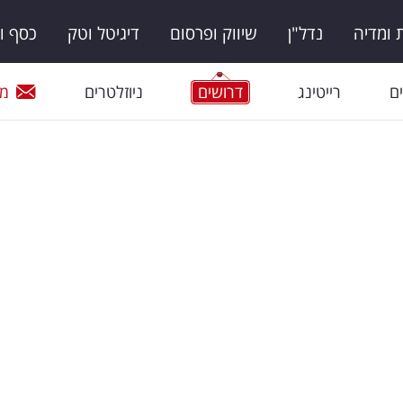
ומדיה
נדל"ן
שיווק ופרסום
דיגיטל וטק
כסף ו
ם
רייטינג
דרושים
ניוזלטרים
מי