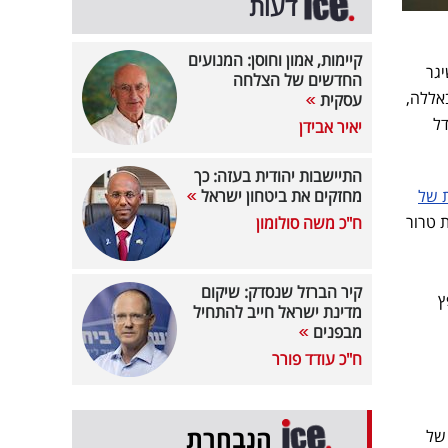
דעות
קיימות, אמון וחוסן: המנועים
גר
החדשים של הצלחה
אללה,
עסקית
דל
יאיר אבידן
התיישבות יהודית בעזה: כך
ת של
מחזקים את ביטחון ישראל
 טרור
ח"כ משה סולומון
קיר הברזל שנסדק: שיקום
ץ
מדינת ישראל חייב להתחיל
מבפנים
ח"כ עודד פורר
הנבחרת
של