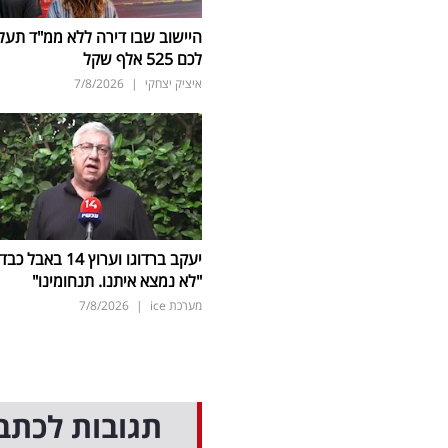
היישוב שבו דירה ללא ממ"ד תעל
לכם 525 אלף שקל
איציק יצחקי
|
7/8/2026
יעקב ברדוגו וערוץ 14 באבל כב
"לא נמצא איתנו. תנחומינו"
מערכת ice
|
7/8/2026
תגובות לכתב