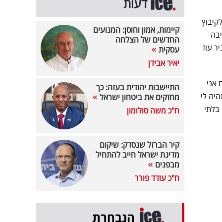
דעות
קיבוץ
קיימות, אמון וחוסן: המנועים
יבה
החדשים של הצלחה
ר עוז
עסקית
יאיר אבידן
 אני
התיישבות יהודית בעזה: כך
יה לי
מחזקים את ביטחון ישראל
 בלתי
ח"כ משה סולומון
קיר הברזל שנסדק: שיקום
מדינת ישראל חייב להתחיל
מבפנים
ח"כ עודד פורר
הנבחרת