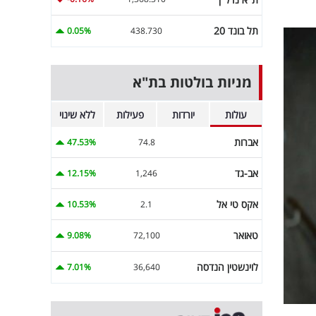
תל בונד 20
0.05%
438.730
מניות בולטות בת"א
עולות
יורדות
פעילות
ללא שינוי
אברות
47.53%
74.8
אב-גד
12.15%
1,246
אקס טי אל
10.53%
2.1
טאואר
9.08%
72,100
לוינשטין הנדסה
7.01%
36,640