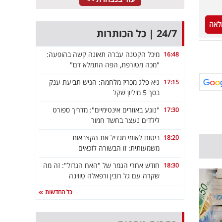
לאה
24/7 | כל הכותרות
מיכל הקטנה עברה תאונה קשה בהופעה:
16:48
"מכה מטורפת, הפה התמלא דם"
גיא פלג מכריז מלחמה: הגיש תביעת ענק
17:15
בסך 5 מיליון שקל
"נוגע באזורים אינטימיים": מדריך ספורט
17:30
לילדים נעצר בחשד חמור
ביטוח לאומי מגדיל את הקצבאות
18:20
משמעותית: זו הבשורה לזכאים
חודש אחרי הגמר של "האח הגדול": זה מה
18:30
שקרה עם גל רובין ורפאלה טווינה
כל החדשות