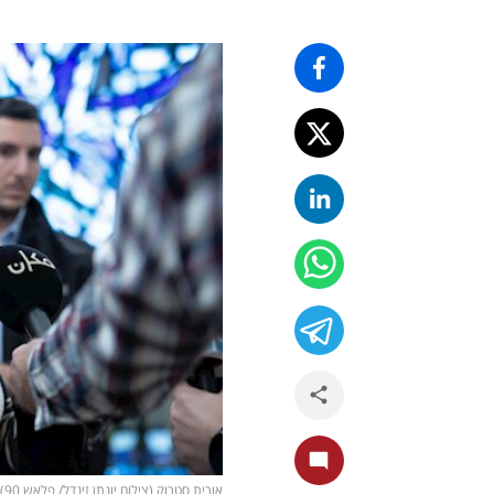
אורית סטרוק (צילום יונתן זינדל/ פלאש 90)