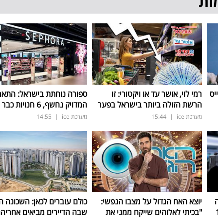
ות
יס
רמי לוי, אושר עד או ויקטורי: זו
ספורה נוחתת בישראל: התאר
הרשת הזולה ביותר בישראל בפער
המדויק נחשף, 6 חנויות כבר החודש
מערכת ice
|
15:44
מערכת ice
|
14:55
יוצא האח הגדול על מצבו הנפשי:
כולם עוברים לכאן: השכונה 
"בכיתי לאלוהים שייקח ממני את
שבה הדיירים מביאים אחריה