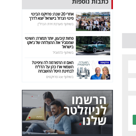
כתבות נוספות
אחרי 20 שנה: פרויקט הבינוי
פינוי הגדול בישראל יוצא לדרך
בשיתוף מערכת זירת הנדל"ן
פחות קיבעון, יותר תמורה: השינוי
שמסביר את ההצלחה של ג'אקו
בישראל
בשיתוף כלמוביל
האם זו הרפורמה לה ציפינו?
השמאי ארז כהן על הדו"ח
לבחינת היטל ההשבחה
בשיתוף ice פרויקטים