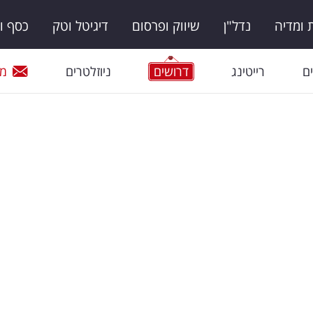
ומדיה
נדל"ן
שיווק ופרסום
דיגיטל וטק
כסף ו
ם
רייטינג
דרושים
ניוזלטרים
מי