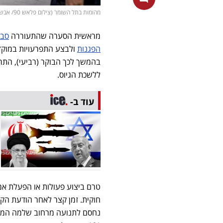
מהומות בתל השומר (צילום פלאש 90/ אבשלום ששוני)
מראשית הסערה שהתעוררה
סבי
הפגנות
ולבצע התפרעויות במוקדי
בהמשך לכך הבוקר (רביעי), התר
ללשכת הגיוס.
עוד ב-
טרם ביצוע פעולות או הפעלת א
חוקית. זמן קצר לאחר הודעת הקצ
נחסם לתנועה מרחוב שלמה המלך ו