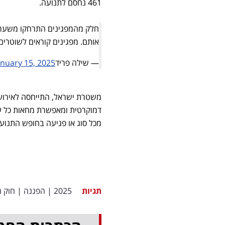
461 נחסם לתנועה.
חלק מהמפגינים התרחקו משער ה
אותם. מפגינים קוראים לשוטרים
— שילה פריד🇮🇱 (@shilofreid)
anuary 15, 2025
משטרת ישראל, התייחסה לאירוע 
דמוקרטית ומאפשרת מחאות כל ע
מכל סוג או פגיעה בחופש התנועה
תגיות
2025
|
הפגנה
|
חוק ה