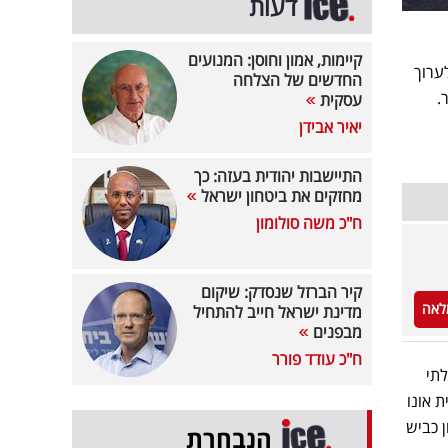
דעות
קיימות, אמון וחוסן: המנועים
ערוך
החדשים של הצלחה
.
עסקית
יאיר אבידן
התיישבות יהודית בעזה: כך
מחזקים את ביטחון ישראל
ח"כ משה סולומון
קיר הברזל שנסדק: שיקום
לאה
מדינת ישראל חייב להתחיל
מבפנים
ח"כ עודד פורר
תי
 אונו
 כביש
הנבחרת