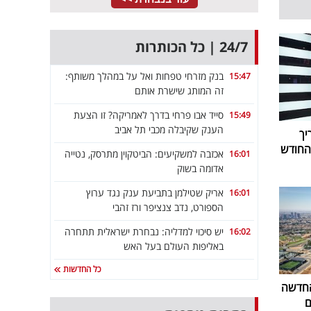
24/7 | כל הכותרות
בנק מזרחי טפחות ואל על במהלך משותף:
15:47
זה המותג שישרת אותם
סייד אבו פרחי בדרך לאמריקה? זו הצעת
15:49
הענק שקיבלה מכבי תל אביב
יך
אכזבה למשקיעים: הביטקוין מתרסק, נטייה
16:01
אדומה בשוק
אריק שטילמן בתביעת ענק נגד ערוץ
16:01
הספורט, נדב צנציפר ורז זהבי
יש סיכוי למדליה: נבחרת ישראלית תתחרה
16:02
באליפות העולם בעל האש
כל החדשות
החדשה
ם