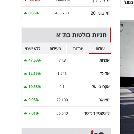
בגוגל
תל בונד 20
0.05%
438.730
מניות בולטות בת"א
עולות
יורדות
פעילות
ללא שינוי
אברות
47.53%
74.8
אב-גד
12.15%
1,246
אקס טי אל
10.53%
2.1
טאואר
9.08%
72,100
לוינשטין הנדסה
7.01%
36,640