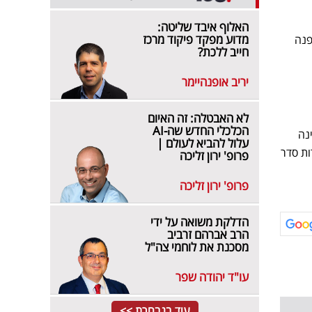
האלוף איבד שליטה:
מדוע מפקד פיקוד מרכז
פנה
חייב ללכת?
יריב אופנהיימר
לא האבטלה: זה האיום
הכלכלי החדש שה-AI
נה
עלול להביא לעולם |
ת סדר
פרופ' ירון זליכה
פרופ' ירון זליכה
הדלקת משואה על ידי
הרב אברהם זרביב
מסכנת את לוחמי צה"ל
עו"ד יהודה שפר
עוד בנבחרת >>