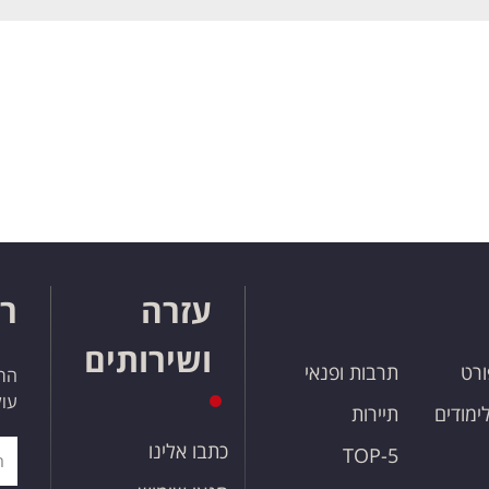
עזרה
רו
ושירותים
ורט
תרבות ופנאי
הרש
עול
לימודים
תיירות
כתבו אלינו
TOP-5