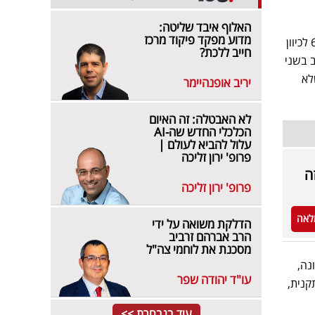
האלוף איבד שליטה:
מדוע מפקד פיקוד מרכז
כמו כן, אגף התנועה של המשטרה מסר כי עומסי תנועה כבדים מתחוללים במחלף עירון מעין תות בכביש 6 לכיוון
חייב ללכת?
 כלי רכב בשני
לא
יריב אופנהיימר
לא האבטלה: זה האיום
הכלכלי החדש שה-AI
עלול להביא לעולם |
פרופ' ירון זליכה
פרופ' ירון זליכה
לאה
הדלקת משואה על ידי
הרב אברהם זרביב
מסכנת את לוחמי צה"ל
נה,
עו"ד יהודה שפר
לא תקנית,
עוד בנבחרת >>