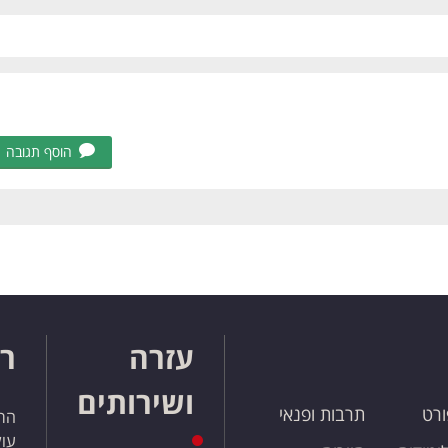
הוסף תגובה
עזרה
רו
ושירותים
ורט
תרבות ופנאי
הרש
עול