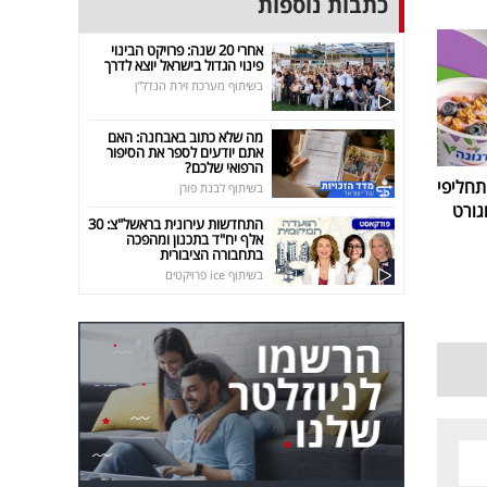
כתבות נוספות
אחרי 20 שנה: פרויקט הבינוי
פינוי הגדול בישראל יוצא לדרך
בשיתוף מערכת זירת הנדל"ן
מה שלא כתוב באבחנה: האם
אתם יודעים לספר את הסיפור
הרפואי שלכם?
חליפי
בשיתוף לבנת פורן
גורט
התחדשות עירונית בראשל"צ: 30
אלף יח"ד בתכנון ומהפכה
בתחבורה הציבורית
בשיתוף ice פרויקטים