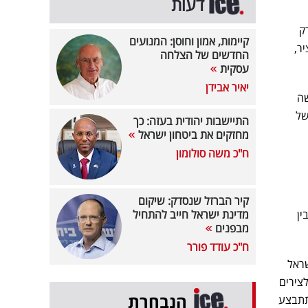
דעות
 מחלפי שורק
קיימות, אמון וחוסן: המנועים
ר,
החדשים של הצלחה
עסקית
יאיר אבידן
שה
של
התיישבות יהודית בעזה: כך
מחזקים את ביטחון ישראל
ח"כ משה סולומון
קיר הברזל שנסדק: שיקום
ין
מדינת ישראל חייב להתחיל
מבפנים
ח"כ עודד פורר
ראל
צירים
הנבחרת
תתבצע