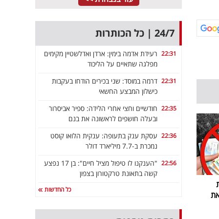
24/7 | כל הכותרות
רעידת אדמה בימין: ארדן ואדלשטיין מקימים
22:31
מפלגה שתאיים על הליכוד
דרמה במוסד: שני בכירים הודחו בעקבות
22:31
כישלון המבצע החשאי
חודשיים וחצי אחרי הלידה: ספיר אביסרור
22:35
ובעלה חושפים לראשונה את בנם
עסקת ענק בתעופה: ענקית הלואו קוסט
22:36
נמכרת ב-7.7 מיליארד דולר
"הענקנו לו טיפול מציל חיים": בן 17 נפצע
22:56
קשה בתאונת טרקטורון בצפון
כל החדשות
את