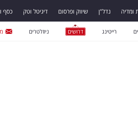
ומדיה
נדל"ן
שיווק ופרסום
דיגיטל וטק
כסף ו
ם
רייטינג
דרושים
ניוזלטרים
מי