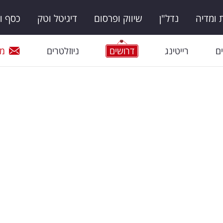
ומדיה
נדל"ן
שיווק ופרסום
דיגיטל וטק
כסף ו
ם
רייטינג
דרושים
ניוזלטרים
מי