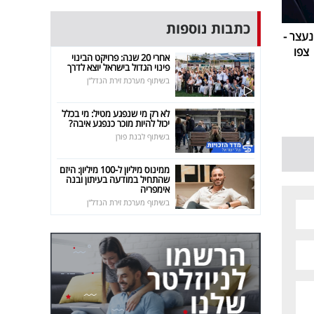
כתבות נוספות
עצר -
צפו
אחרי 20 שנה: פרויקט הבינוי
פינוי הגדול בישראל יוצא לדרך
בשיתוף מערכת זירת הנדל"ן
לא רק מי שנפגע מטיל: מי בכלל
יכול להיות מוכר כנפגע איבה?
בשיתוף לבנת פורן
ממינוס מיליון ל-100 מיליון: היזם
שהתחיל במודעה בעיתון ובנה
אימפריה
בשיתוף מערכת זירת הנדל"ן