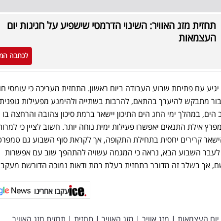
תחזית מזג האוויר: השינוי הדרמטי שישפיע על חגיגות יום
העצמאות
לכתבה המ
גיע עם פתיחת שבוע העבודה ביום ראשון. התחזית מעריכה כי עומסי חו
ציבור מתבקש להיערך בהתאם, להרבות בשתייה ולהימנע מפעילות גופנית
ים, במהלך ימי החג הים התיכון יישאר ברמת סיכון צהובה והרחצה בו 
פרץ אילת התנאים יאפשרו פעילות ימית נוחה יותר. חשוב לציין כי למרות
הישאר קרירים יחסית בתחילת התקופה, אך לקראת סוף השבוע גם טמפרט
ר לעבר השבוע הבא, נראה כי המגמה עשויה להתהפך שוב עם אפשרות
ם, אך בשלב זה מדובר בתחזית בעלת רמת ודאות נמוכה הדורשת מעקב.
עקבו אחרינו
יום העצמאות
|
מזג אוויר
|
מזג האוויר
|
תחזית
|
תחזית מזג האוויר