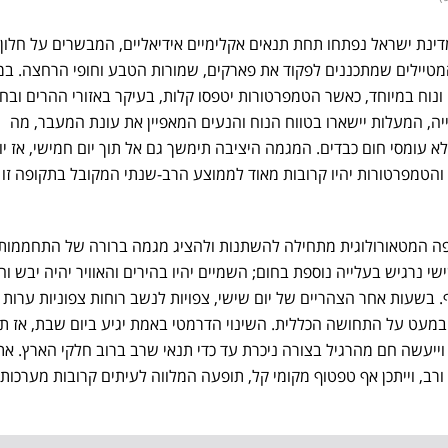
יום העצמאות ה-78 של מדינת ישראל נפתחו תחת תנאים אקלימיים אידיאליים, המבשרים על חלון
 המטיילים שמתכננים לפקוד את פארקים, שמורות הטבע וחופי הרחצה. ב
 ונוח במיוחד, כאשר הטמפרטורות יטפסו קלות, בעיקר באזורי ההרים ובח
ה, המעלות יישארו בטווח הנוח והנעים המאפיין את עונת המעבר, מה
עומסי חום כבדים. המגמה היציבה תימשך גם אל תוך יום חמישי, אז יו
 והטמפרטורות יהיו קרובות מאוד לממוצע הרב-שנתי המקובל בתקופה זו
ה המטאורולוגית מתחילה להשתנות ולהציג מגמה ברורה של התחממות
י נרגיש בעלייה נוספת בחום; השמיים יהיו בהירים והאוויר יהיה יבש וח
 בשעות אחר הצהריים של יום שישי, צפויות לנשב רוחות צפוניות ערות 
במעט על התחושה הכללית. השינוי הדרמטי באמת יגיע ביום שבת, אז ת
יעשה חם מהרגיל בצורה ניכרת עד כדי תנאי שרב ברוב חלקי הארץ. את
 ורב, וייתכן אף טפטוף מקומי קל, תופעה המלווה לעיתים קרובות מערכות