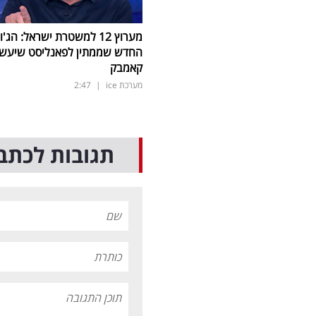
מערוץ 12 למשטרת ישראל: הג'ו
החדש שממתין לפאנליסט שיעש
קאמבק
מערכת ice
|
2:47
תגובות לכתב