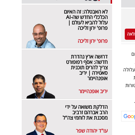
לא האבטלה: זה האיום
הכלכלי החדש שה-AI
עלול להביא לעולם |
פרופ' ירון זליכה
לאה
פרופ' ירון זליכה
ם
דרושה ארץ נהדרת
חדשה: אסף רפופורט
צריך להרים תוכנית
עלולה
סאטירה | יריב
אופנהיימר
ורות
יריב אופנהיימר
הדלקת משואה על ידי
הרב אברהם זרביב
מסכנת את לוחמי צה"ל
עו"ד יהודה שפר