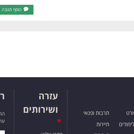
הוסף תגובה
עזרה
רו
ושירותים
ורט
תרבות ופנאי
הרש
עול
לימודים
תיירות