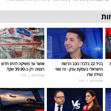
ות
בגיל 22 בלבד: כוכב הרשת
אושר עד משיקה להיט חדש 
הישראלי בעסקת ענק - זה שווי
רצפה: רק ב-39.90 שקל
הוילה שלו
מערכת ice
|
1:55
מערכת ice
|
3:21