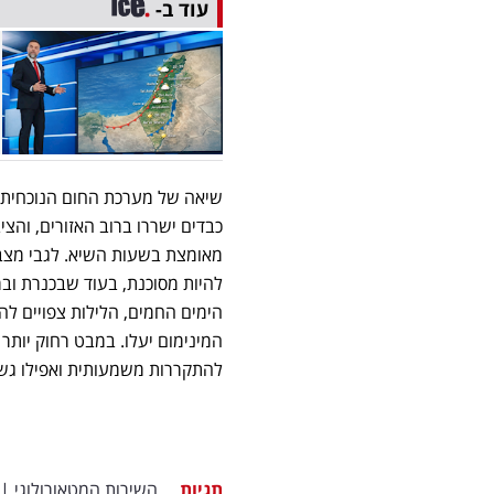
עוד ב-
שיאה של מערכת החום הנוכחית י
כבדים ישררו ברוב האזורים, וה
מאומצת בשעות השיא. לגבי מצב ה
להיות מסוכנת, בעוד שבכנרת ובמ
הימים החמים, הלילות צפויים ל
המינימום יעלו. במבט רחוק יות
להתקררות משמעותית ואפילו גש
תגיות
השירות המטאורולוגי
|