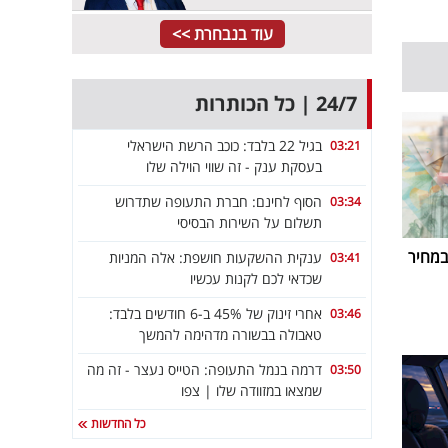
עוד בנבחרת >>
24/7 | כל הכותרות
בגיל 22 בלבד: כוכב הרשת הישראלי
03:21
בעסקת ענק - זה שווי הוילה שלו
הסוף לחינם: חברת התעופה שתדרוש
03:34
תשלום על השירות הבסיסי
במחיר
ענקית ההשקעות חושפת: אלה המניות
03:41
שכדאי לכם לקנות עכשיו
אחרי זינוק של 45% ב-6 חודשים בלבד:
03:46
טאבולה בבשורה מדהימה להמשך
דרמה בנמל התעופה: הטייס נעצר - זה מה
03:50
שמצאו במזוודה שלו | צפו
כל החדשות