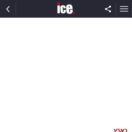
ראשי
הנבחרת
השוק
תקשורת
ומדיה
כסף
וצרכנות
בארץ