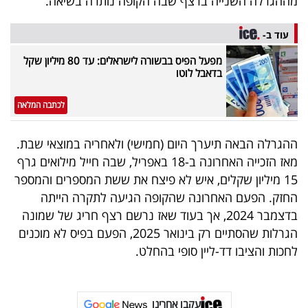
מההגרלה השנייה ברצף שבה הקופה נותרה בשיאה.
40
עוד ב-
מפעל הפיס בבשורה לישראלים: עד 80 מיליון שקל
שיתופי
בדאבל לוטו
פעולה
לכתבה המלאה
ההגרלה הבאה תיערך היום (חמישי) ולאחריה במוצאי שבת.
דרושים
מאז הזכייה האחרונה ב-18 באפריל, שבה חייל מילואים גרף
15 מיליון שקלים, איש לא פיצח את ששת המספרים והמספר
ניוזלטרים
החזק. הפעם האחרונה שהקופה הגיעה לתקרה הייתה
בדצמבר 2024, אך בעוד שאז נרשם רצף חריג של שמונה
הגרלות שהסתיים רק בינואר 2025, הפעם בפיס לא מוכנים
מייל
לחכות והציבו דד-ליין סופי בהחלט.
אדום
עקבו אחרינו