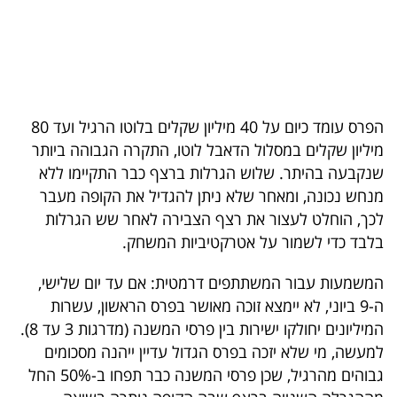
בריאות
תרבות
ופנאי
הפרס עומד כיום על 40 מיליון שקלים בלוטו הרגיל ועד 80
תיירות
מיליון שקלים במסלול הדאבל לוטו, התקרה הגבוהה ביותר
שנקבעה בהיתר. שלוש הגרלות ברצף כבר התקיימו ללא
TOP-
מנחש נכונה, ומאחר שלא ניתן להגדיל את הקופה מעבר
5
לכך, הוחלט לעצור את רצף הצבירה לאחר שש הגרלות
בלבד כדי לשמור על אטרקטיביות המשחק.
המילון
הכלכלי
המשמעות עבור המשתתפים דרמטית: אם עד יום שלישי,
ה-9 ביוני, לא יימצא זוכה מאושר בפרס הראשון, עשרות
פודקאסט
המיליונים יחולקו ישירות בין פרסי המשנה (מדרגות 3 עד 8).
למעשה, מי שלא יזכה בפרס הגדול עדיין ייהנה מסכומים
40
גבוהים מהרגיל, שכן פרסי המשנה כבר תפחו ב-50% החל
UNDER