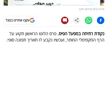
קריפטו
זכייה בפיס (צילום יחצ)
עקבו אחרינו בגוגל
ויראלי
טלוויזיה
נקודת רתיחה במפעל הפיס.
פרס הלוטו הראשון תקוע על
הרף המקסימלי המותר, ועכשיו נקבע לו תאריך תפוגה סופי.
עסקי
ספורט
קריירה
ולימודים
מינויים
רייטינג
רכב