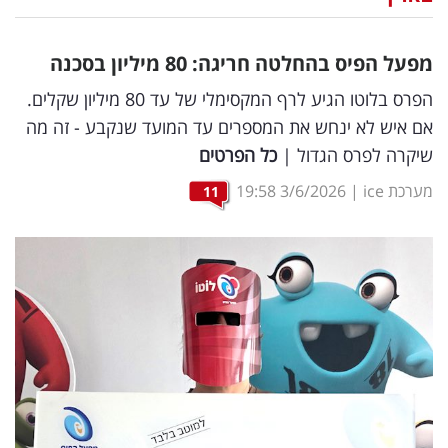
נדל"ן
מפעל הפיס בהחלטה חריגה: 80 מיליון בסכנה
דיגיטל
הפרס בלוטו הגיע לרף המקסימלי של עד 80 מיליון שקלים.
וטק
אם איש לא ינחש את המספרים עד המועד שנקבע - זה מה
שיקרה לפרס הגדול |
כל הפרטים
שיווק
ופרסום
מערכת ice
|
3/6/2026
19:58
11
משפט
מדדים
ומחקרים
דעות
רכילות
עסקית