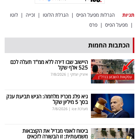
פרסמו
באייס
תגיות
הגרלות מפעל הפיס
|
הגרלת הלוטו
|
זכייה
|
לוטו
|
מפעל הפיס
|
פרס
עקבו
אחרינו:
הכתבות החמות
היישוב שבו דירה ללא ממ"ד תעלה לכם
525 אלף שקל
איציק יצחקי
|
7/8/2026
עסקאות השבוע בנדל"ן
גיא פלג מכריז מלחמה: הגיש תביעת ענק
בסך 5 מיליון שקל
מערכת ice
|
7/8/2026
ביטוח לאומי מגדיל את הקצבאות
משמעותית: זו הבשורה לזכאים