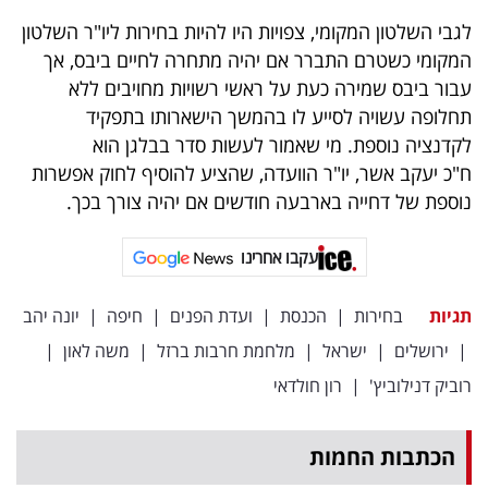
פרסמו
לגבי השלטון המקומי, צפויות היו להיות בחירות ליו"ר השלטון
באייס
המקומי כשטרם התברר אם יהיה מתחרה לחיים ביבס, אך
עבור ביבס שמירה כעת על ראשי רשויות מחויבים ללא
עקבו
תחלופה עשויה לסייע לו בהמשך הישארותו בתפקיד
אחרינו:
לקדנציה נוספת. מי שאמור לעשות סדר בבלגן הוא
ח"כ יעקב אשר, יו"ר הוועדה, שהציע להוסיף לחוק אפשרות
נוספת של דחייה בארבעה חודשים אם יהיה צורך בכך.
עקבו אחרינו
תגיות
בחירות
|
הכנסת
|
ועדת הפנים
|
חיפה
|
יונה יהב
|
ירושלים
|
ישראל
|
מלחמת חרבות ברזל
|
משה לאון
|
רוביק דנילוביץ'
|
רון חולדאי
הכתבות החמות