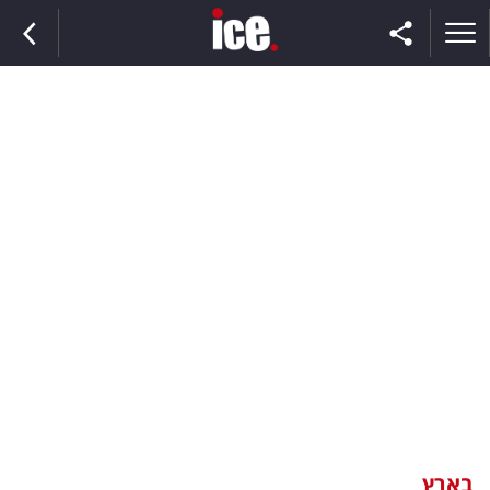
ראשי
הנבחרת
השוק
תקשורת
ומדיה
כסף
וצרכנות
בארץ