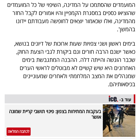
המועמדים שהסתמכו על המדינה, השיפוי של כל המועמדים
40
שהוציאו כספים במסגרת הקמפיין והיו אמורים לקבל החזר
מהמדינה, ואלו שכאמור יוצאים לחופשה מעבודתם יידונו
בהמשך.
שיתופי
פעולה
בימים ראשון ושני צפויות שעות ארוכות של דיונים בנושא,
כאשר ישנם הרבה חורים וגם ביקורת לגבי הצעת החוק,
שכבר הוגשה והייתה דלה. ההבנה המתגבשת בימים
האחרונים היא שיש קשיים לא מבוטלים לראשי הערים
דרושים
שמנהלים את המצב המלחמתי ולאחרים שמעוניינים
בכיסאותיהם.
ניוזלטרים
עוד ב-
מייל
בעקבות המתיחות בצפון: פינוי תושבי קריית שמונה
אושר
אדום
לכתבה המלאה