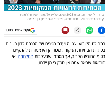
קריפטו
הבחירות לרשויות המקומיות 2023 (צילום פלאש 90/ מאיר וקנין, הילל מאייר,
ויקיפדיה-באדיבות סיעת חיים בחיפה, פייסבוק/ משה ליאון, רון חולדאי)
ויראלי
עקבו אחרינו בגוגל
טלוויזיה
בתחילת השבוע, צפויה ועדת הפנים של הכנסת לדון בשנית
עסקי
בסוגיית הבחירות המקומי. כזכור הן היו אמורות להתקיים
ספורט
בסוף החודש הקרוב, אך מסתמן שבעקבות
המלחמה
ואי
הוודאות שבאה עמה אין ספק כי הן יידחו.
קריירה
ולימודים
מינויים
רייטינג
רכב