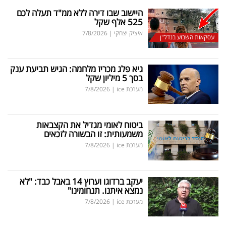
היישוב שבו דירה ללא ממ"ד תעלה לכם
525 אלף שקל
איציק יצחקי
|
7/8/2026
עסקאות השבוע בנדל"ן
גיא פלג מכריז מלחמה: הגיש תביעת ענק
בסך 5 מיליון שקל
מערכת ice
|
7/8/2026
ביטוח לאומי מגדיל את הקצבאות
משמעותית: זו הבשורה לזכאים
מערכת ice
|
7/8/2026
יעקב ברדוגו וערוץ 14 באבל כבד: "לא
נמצא איתנו. תנחומינו"
מערכת ice
|
7/8/2026