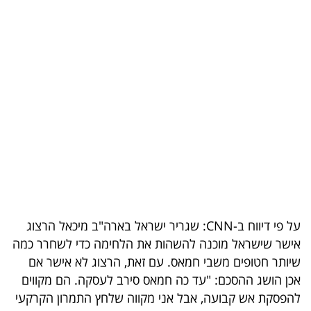
בריאות
תרבות
ופנאי
תיירות
TOP-
5
המילון
הכלכלי
על פי דיווח ב-CNN: שגריר ישראל בארה"ב מיכאל הרצוג
אישר שישראל מוכנה להשהות את הלחימה כדי לשחרר כמה
פודקאסט
שיותר חטופים משבי חמאס. עם זאת, הרצוג לא אישר אם
אכן הושג ההסכם: "עד כה חמאס סירב לעסקה. הם מקווים
40
להפסקת אש קבועה, אבל אני מקווה שלחץ התמרון הקרקעי
UNDER