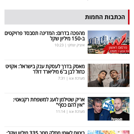
הכתבות החמות
מהפכה בדרום: המדינה תסבסד פרויקטים
ב-150 מיליון שקל
איציק יצחקי
|
10:23
פרסום ראשון
מאסק בדרך לעסקת ענק בישראל: אקזיט
כחול לבן ב־6 מיליארד דולר
מערכת ice
|
7:31
אריק שטילמן לועג למשפחת רקנאטי:
"אין להם כסף"
מערכת ice
|
11:14
ביטוח לאומי מחלק מחר 335 מיליון שקל: