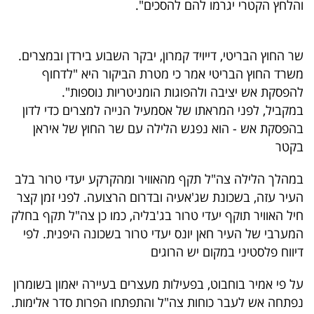
והלחץ הקטרי יגרמו להם להסכים".
40
שר החוץ הבריטי, דייויד קמרון, יבקר השבוע בירדן ובמצרים.
שיתופי
משרד החוץ הבריטי אמר כי מטרת הביקור היא "לדחוף
פעולה
להפסקת אש יציבה ולהפוגות הומניטריות נוספות".
במקביל, לפני המראתו של אסמעיל הנייה למצרים כדי לדון
בהפסקת אש - הוא נפגש הלילה עם שר החוץ של איראן
בקטר
דרושים
במהלך הלילה צה"ל תקף מהאוויר ומהקרקע יעדי טרור בלב
ניוזלטרים
העיר עזה, בשכונת שג'אעיה ובדרום הרצועה. לפני זמן קצר
חיל האוויר תוקף יעדי טרור בג'בליה, כמו כן צה"ל תקף בחלק
המערבי של העיר חאן יונס יעדי טרור בשכונה היפנית. לפי
מייל
דיווח פלסטיני במקום יש הרוגים
אדום
על פי אמיר בוחבוט, בפעילות מעצרים בעיירה יאמון בשומרון
נפתחה אש לעבר כוחות צה"ל והתפתחו הפרות סדר אלימות.