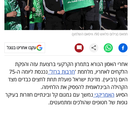
קריפטו
ויראלי
חמאס (צילום פלאש 90/ וויסאם השלמון)
טלוויזיה
עקבו אחרינו בגוגל
עסקי
ספורט
אחרי האסון הנורא בתמרון הקרקעי ברצועת עזה והפקת
הלקחים לאחריו, מלחמת '
חרבות ברזל'
נכנסת ליומה ה-75
קריירה
היום (רביעי). מדינת ישראל פועלת תחת לחצים כבדים מצד
ולימודים
הקהילה הבינלאומית להפסיק את הלחימה.
הסיוע
האמריקני
נמשך עם גמגום קל ובינתיים חוזרות בעיקר
מינויים
גופות של חטופים שהולכים ומתמעטים.
רייטינג
רכב