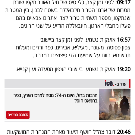
09:17
: לפני זמן קצר, כלי טיס של חיל האוויר תקפו שורת
מטרות של ארגון הטרור חיזבאללה בשטח לבנון. בין המטרות
שנתקפו, מספר תשתיות טרור לצד אתרים צבאיים בהם
פעלו מחבלי הארגון. חיזבאללה הודיע על שני הרוגים.
16:57
אזעקות נשמעו לפני זמן קצר ביישובי
צפון פסוטה, מעונה, מעיליא, אבירים, כפר ורדים ומעלות
תרשיחא. דווח על שמיעת הדי פיצוצים במרחב.
19:20
אזעקות נשמעו ביישובי הצפון מסעדה ועין קנייא.
עוד ב-
חרבות ברזל, היום ה-74: מטח למרכז הארץ, בכיר
בחמאס חוסל
לכתבה המלאה
20:46
דובר צה"ל חושף תיעוד מאחת המנהרות המושקעות