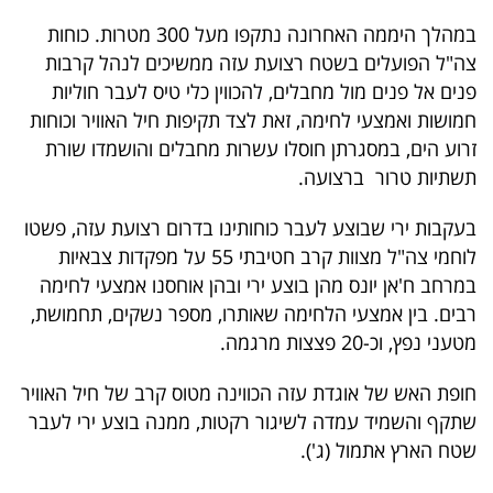
במהלך היממה האחרונה נתקפו מעל 300 מטרות. כוחות
צה"ל הפועלים בשטח רצועת עזה ממשיכים לנהל קרבות
פנים אל פנים מול מחבלים, להכווין כלי טיס לעבר חוליות
חמושות ואמצעי לחימה, זאת לצד תקיפות חיל האוויר וכוחות
זרוע הים, במסגרתן חוסלו עשרות מחבלים והושמדו שורת
תשתיות טרור ברצועה.
בעקבות ירי שבוצע לעבר כוחותינו בדרום רצועת עזה, פשטו
לוחמי צה"ל מצוות קרב חטיבתי 55 על מפקדות צבאיות
במרחב ח'אן יונס מהן בוצע ירי ובהן אוחסנו אמצעי לחימה
רבים. בין אמצעי הלחימה שאותרו, מספר נשקים, תחמושת,
מטעני נפץ, וכ-20 פצצות מרגמה.
חופת האש של אוגדת עזה הכווינה מטוס קרב של חיל האוויר
שתקף והשמיד עמדה לשיגור רקטות, ממנה בוצע ירי לעבר
שטח הארץ אתמול (ג').