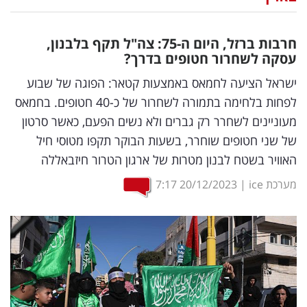
נדל"ן
חרבות ברזל, היום ה-75: צה"ל תקף בלבנון,
דיגיטל
עסקה לשחרור חטופים בדרך?
וטק
ישראל הציעה לחמאס באמצעות קטאר: הפוגה של שבוע
לפחות בלחימה בתמורה לשחרור של כ-40 חטופים. בחמאס
שיווק
מעוניינים לשחרר רק גברים ולא נשים הפעם, כאשר סרטון
ופרסום
של שני חטופים שוחרר, בשעות הבוקר תקפו מטוסי חיל
האוויר בשטח לבנון מטרות של ארגון הטרור חיזבאללה
משפט
מערכת ice
|
20/12/2023
7:17
מדדים
ומחקרים
דעות
רכילות
עסקית