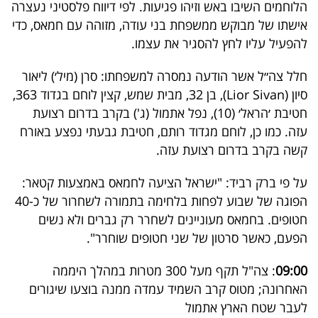
פרסמו
הלוחמים השיבו באש וזיהו פגיעות. לפי דיווח פלסטיני נעצרה
אישתו של מבוקש ממשפחת בני עודה, מזוהה עם חמאס, כדי
באייס
להפעיל עליו לחץ להסגיר את עצמו.
עקבו
חלל צה״ל אשר הודעה נמסרה למשפחתו: סרן (מיל׳) ליאור
אחרינו:
סיון (Lior Sivan), בן 32, מבית שמש, קצין לוחם בגדוד 363,
חטיבת ׳הראל׳ (10), נפל אתמול (ג') בקרב בדרום רצועת
עזה. כמו כן, לוחם מגדוד רותם, חטיבת גבעתי נפצע באורח
קשה בקרב בדרום רצועת עזה.
על פי ברק רביד: "‏ישראל הציעה לחמאס באמצעות קטאר:
הפוגה של שבוע לפחות בלחימה בתמורה לשחרור של כ-40
חטופים. בחמאס מעוניינים לשחרר רק גברים ולא נשים
הפעם, כאשר סרטון של שני חטופים שוחרר".
09:00
: צה"ל תקף מעל 300 מטרות במהלך היממה
האחרונה; מטוס קרב השמיד עמדה ממנה בוצעו שיגורים
לעבר שטח הארץ אתמול