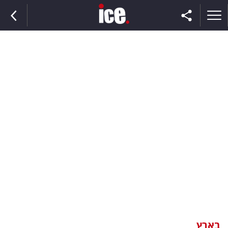
ראשי
הנבחרת
השוק
תקשורת
ומדיה
כסף
וצרכנות
בארץ