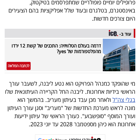
פרופילים יומיים פופולריים שמתפרסמים בטיקטוק,
40
באינסטגרם, בטלגרם ובעוד שלל אפליקציות בהם הצעירים
היום צורכים חדשות.
שיתופי
עוד ב-
פעולה
דרמה בעולם הטלוויזיה: התכנים של קשת 12 ירדו
מהפלטפורמות של yes?
לכתבה המלאה
דרושים
מי שהופקד כמנהל הפרויקט הוא נטע ליבנה, לשעבר עורך
ניוזלטרים
הראשי בידיות אחרונות. ליבנה החל הקריירה העיתונאית שלו
בגלי צה"ל
ולאחר מכן עבד בעיתון מעריב. בהמשך הוא
מונה לראש מערכת החדשות של "מעריב" וסגן עורך העיתון
מייל
ועורך המוסף "סופשבוע". כעורך הראשי של עיתון ידיעות
אדום
אחרונות הוא כיהן מספטמבר 2028 עד יוני 2023.