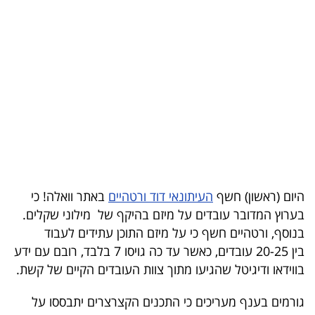
בריאות
תרבות
ופנאי
תיירות
TOP-
5
היום (ראשון) חשף
העיתונאי דוד ורטהיים
באתר וואלה! כי
המילון
בערוץ המדובר עובדים על מיזם בהיקף של מילוני שקלים.
הכלכלי
בנוסף, ורטהיים חשף כי על מיזם התוכן עתידים לעבוד
בין 20-25 עובדים, כאשר עד כה גויסו 7 בלבד, רובם עם ידע
פודקאסט
בווידאו ודיגיטל שהגיעו מתוך צוות העובדים הקיים של קשת.
40
גורמים בענף מעריכים כי התכנים הקצרצרים יתבססו על
UNDER