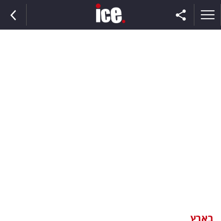
ראשי
הנבחרת
השוק
תקשורת
ומדיה
כסף
וצרכנות
בארץ