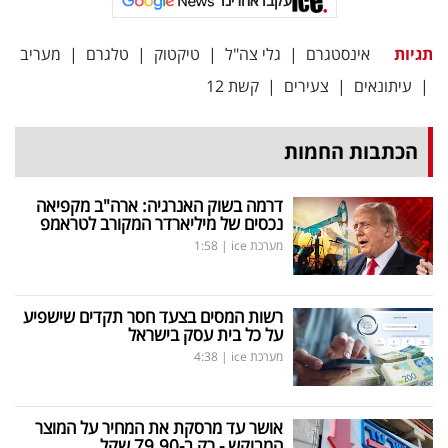
עקבו אחרינו
פרסמו
באייס
תגיות
אינסטגרם
|
גלי צה"ל
|
טיקטוק
|
טלגרם
|
מעריב
|
עיתונאים
|
צעירים
|
קשת 12
עקבו
אחרינו:
הכתבות החמות
דרמה בשוק האנרגיה: ארה"ב מקפיאה
נכסים של מיליארדר המקורב לטראמפ
מערכת ice
|
1:58
רשות המסים בצעד חסר תקדים שישפיע
על כל בית עסק בישראל
מערכת ice
|
4:38
אושר עד מרסקת את המחיר על המוצר
המבוקש - רק ב-79.90 שקל