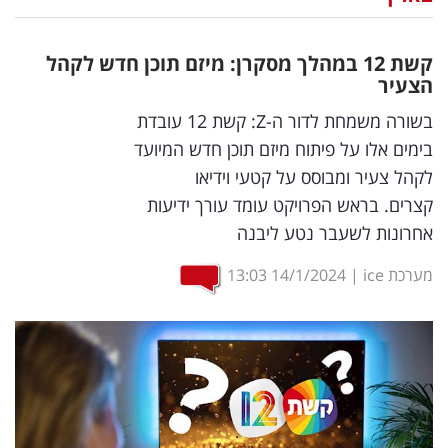
נדל"ן
קשת 12 במהלך מסקרן: מיזם תוכן חדש לקהל
דיגיטל
הצעיר
וטק
בשורה משמחת לדור ה-Z: קשת 12 עובדת
בימים אלו על פיתוח מיזם תוכן חדש המיועד
שיווק
לקהל צעיר ומבוסס על קטעי וידיאו
ופרסום
קצרים. בראש הפרויקט עומד עורך ידיעות
אחרונות לשעבר נטע ליבנה
משפט
מערכת ice
|
14/1/2024
13:03
מדדים
ומחקרים
דעות
רכילות
עסקית