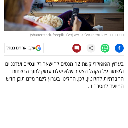
קריפטו
ויראלי
התכנית החדשה נחשפת-אילוסטרציה (צילום shutterstock, freepik)
טלוויזיה
עקבו אחרינו בגוגל
עסקי
ספורט
בערוץ הפופולרי קשת 12 מנסים להישאר רלוונטיים ועדכניים
ולשמור על הקהל הצעיר שלא יעלם עמוק לתוך הרשתות
קריירה
החברתיות לחלוטין. לכן, החליטו בערוץ ליצור מיזם תוכן חדש
ולימודים
המיועד למטרה זו.
מינויים
רייטינג
רכב