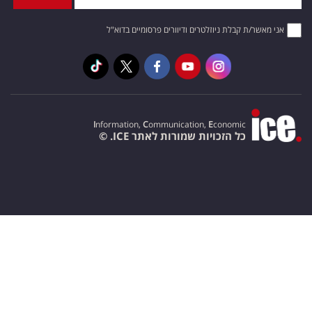
אני מאשר/ת קבלת ניוזלטרים ודיוורים פרסומיים בדוא"ל
I
nformation,
C
ommunication,
E
conomic
כל הזכויות שמורות לאתר ICE. ©