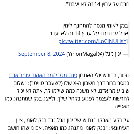
חרם על ערוץ 14 זה לא יעבוד".
40
בנק לאומי מנסה להתחנף לימין
שיתופי
אבל עם חרם על ערוץ 14 זה לא יעבוד
פעולה
pic.twitter.com/LoCINUHsYj
— ינון מגל (@YinonMagal)
September 8, 2024
דרושים
כזכור, בחודש יולי האחרון
פנה מגל לזמר האהוב עומר אדם
ניוזלטרים
במסר ברור דרך חשבון ה-X שלו (לשעבר טוויטר): "שלום
שוב עומר אדם, לא משנה כמה שילמו לך, אתה לא יכול
להרשות לעצמך לפגוע בקהל שלך, ולייצג בנק שמתנהג כמו
מייל
מאפייה".
אדום
על רקע מאבקו הנחוש של ינון מגל נגד בנק לאומי, ציין
העיתונאי: "בנק לאומי מתנהג כמו מאפיה. אם מישהו חושב