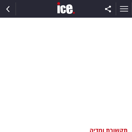
ראשי
הנבחרת
השוק
תקשורת
ומדיה
כסף
וצרכנות
תקשורת ומדיה