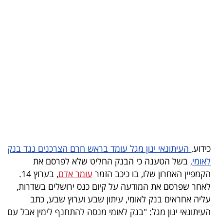
בריאות
תרבות
ופנאי
תיירות
TOP-
5
המילון
כידוע,
העיתונאי ינון מגל עומד בראש חרם הצרכנים נגד בנק
הכלכלי
לאומי,
בשל הטענה כי הבנק החליט שלא לפרסם את
הקמפיין האחרון שלו, בו כיכב הזמר
עומר אדם
, בערוץ 14.
פודקאסט
לאחר שפרסם את המודעה על קיום כנס ירושלים בשדרות,
40
עליה אחראים בנק לאומי, עיתון שבע וערוץ שבע, כתב
העיתונאי ינון מגל: "בנק לאומי מנסה להתחנף לימין אבל עם
UNDER