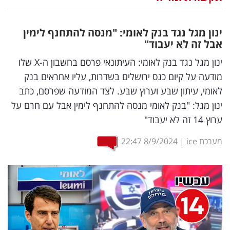
נדל"ן
ינון מגל נגד בנק לאומי: "מנסה להתחנף לימין
דיגיטל
אבל זה לא יעבוד"
וטק
ינון מגל נגד בנק לאומי: העיתונאי פרסם בחשבון ה-X שלו
מודעה על קיום כנס ירושלים בשדרות, עליו אחראים בנק
שיווק
לאומי, עיתון שבע וערוץ שבע. לצד המודעה שפרסם, כתב
ופרסום
ינון מגל: "בנק לאומי מנסה להתחנף לימין אבל עם חרם על
ערוץ 14 זה לא יעבוד"
משפט
מערכת ice
|
8/9/2024
22:47
מדדים
ומחקרים
דעות
רכילות
עסקית