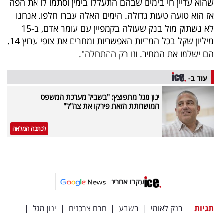
שהוא עדיין חי בימים שבהם התעללו בימין וסתמו לו את הפה
פרסמו
אז הוא טועה טעות גדולה. הימים האלה עברו חלפו. אנחנו
באייס
לא נשתוק מול בנק שעולה בקמפיין עם עומר אדם, ב-15
מיליון שקל בכל המדיות האפשריות ומחרים את צופי ערוץ 14.
עקבו
הם ישלמו את המחיר. וזו רק ההתחלה".
אחרינו:
עוד ב-
ינון מגל מתפוצץ: "בשביל מערכת המשפט
המושחתת הזאת פירקו את צה"ל"
לכתבה המלאה
עקבו אחרינו
תגיות
בנק לאומי
|
בשבע
|
חרם צרכנים
|
ינון מגל
|