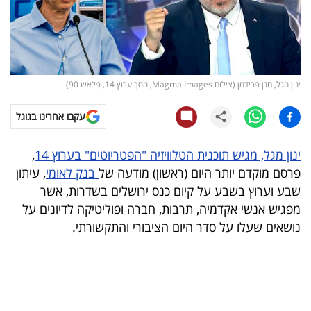
קריפטו
ויראלי
ינון מגל, חנן פרידמן (צילום Magma Images, מסך ערוץ 14, פלאש 90)
טלוויזיה
עקבו אחרינו בגוגל
עסקי
ספורט
ינון מגל, מגיש תוכנית הטלוויזיה "הפטריוטים" בערוץ 14
,
פרסם מוקדם יותר היום (ראשון) מודעה של
בנק לאומי
, עיתון
קריירה
שבע וערוץ בשבע על קיום כנס ירושלים בשדרות, אשר
ולימודים
מפגיש אנשי אקדמיה, תרבות, חברה ופוליטיקה לדיונים על
נושאים שעלו על סדר היום הציבורי והתקשורתי.
מינויים
רייטינג
רכב