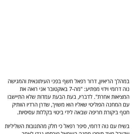
בריאות
תרבות
ופנאי
תיירות
TOP-
5
במהלך הריאיון, דרור רפאל חשף בפני העיתונאית והמגישה
המילון
נוה דרומי וידוי מפתיע: "מה-7 באוקטובר אני רואה את
הכלכלי
המציאות אחרת". לדבריו, בעת הבעת עמדות שלא התיישבו
עם המחנה הפוליטי שאליו הוא משויך, שדרן הרדיו הוותיק
פודקאסט
חטף ביקורת חריפה שבאה לידי ביטוי בקללות עסיסיות.
40
בשיח עם נוה דרומי, סיפר רפאל כי חלק מהתגובות השליליות
UNDER
שקיבל מצד תומכי מחנה השמאל פורסמו נגדו לאחר