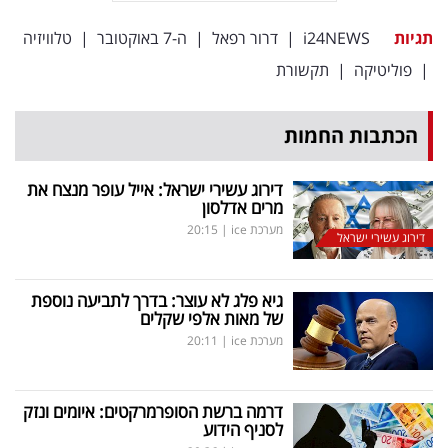
תגיות
i24NEWS
|
דרור רפאל
|
ה-7 באוקטובר
|
טלוויזיה
|
פוליטיקה
|
תקשורת
הכתבות החמות
דירוג עשירי ישראל: אייל עופר מנצח את
מרים אדלסון
מערכת ice
|
20:15
דירוג עשירי ישראל
גיא פלג לא עוצר: בדרך לתביעה נוספת
של מאות אלפי שקלים
מערכת ice
|
20:11
דרמה ברשת הסופרמרקטים: איומים ונזק
לסניף הידוע