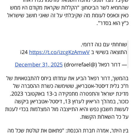
40
שהחמיא לשר הביטחון: "הקללות שקראת מקודם היו ממש
כאין וכאפס לעומת מה שקיבלתי על זה שאני חושב שישראל
כ"ץ הוא בסדר".
שיתופי
פעולה
שוחחתי עם נוה דרומי.
התוצאה בשישי ב i24
https://t.co/izcgKzAmwV
— דרור רפאל (@drorrefael)
December 31, 2025
דרושים
בהמשך, דרור רפאל הביע את עמדתו ביחס להתבטאויות של
ניוזלטרים
ח"כ גלית דיסטל-אטבריאן, ששימשה כשרת ההסברה של
מדינת ישראל והתפטרה מתפקידה ב-13 באוקטובר 2023.
כזכור, במהלך הריאיון לערוץ 13, דיסטל-אטבריאן ביקשה
מייל
לעשות חשבון נפש והיא התייצבה מול המצלמות בכדי לענות
אדום
על כל השאלות הקשות.
בין היתר, אמרה חברת הכנסת: "פתאום את קולטת שכל מה