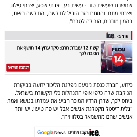
פרסמו
שחשבת שעשית טוב - עשית רע. יצרתי שסע, יצרתי פילוג
באייס
ויצרתי מתח. והמתח הזה הוביל לחולשה, והחולשה הזאת,
בהמון מובנים, הובילה לטבח".
עקבו
עוד ב-
אחרינו:
קשת 12 עוברת חרם: סקר ערוץ 14 חושף את
הסיבה לכך
לכתבה המלאה
כידוע, חברת כנסת מטעם מפלגת הליכוד ידועה בביקורת
הנוקבת שלה כלפי אופי התנהלות כלי תקשורת בישראל.
ביחס לכך, שדרן הרדיו המוכר הביע את עמדתו בנושא ואמר:
"גלית דיסטל מקטלגת אנשים אבל יש פה טיעון. יש יותר
אנשים שהם מהשמאל בטלוויזיה".
עקבו אחרינו