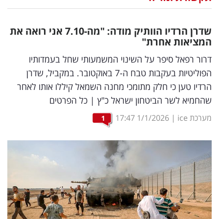
נדל"ן
שדרן הרדיו הוותיק מודה: "מה-7.10 אני רואה את
דיגיטל
המציאות אחרת"
וטק
דרור רפאל סיפר על השינוי המשמעותי שחל בעמדותיו
הפוליטיות בעקבות טבח ה-7 באוקטובר. במקביל, שדרן
שיווק
הרדיו טען כי חלק מתומכי מחנה השמאל קיללו אותו לאחר
ופרסום
שהחמיא לשר הביטחון ישראל כ"ץ | כל הפרטים
משפט
מערכת ice
|
1/1/2026
17:47
1
מדדים
ומחקרים
דעות
רכילות
עסקית