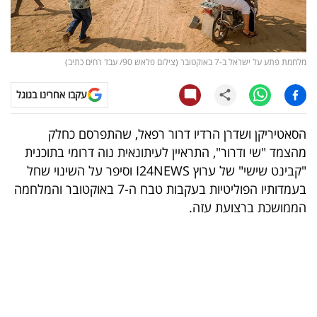
קריפטו
ויראלי
מלחמת פתע על ישראל ב-7 באוקטובר (צילום פלאש 90/ עבד רחים כתיב)
טלוויזיה
עקבו אחרינו בגוגל
עסקי
הסאטיריקן ושדרן הרדיו דרור רפאל, שהתפרסם כחלק
ספורט
מהצמד "שי ודרור", התראיין לעיתונאית נוה דרומי בתוכנית
"קבינט שישי" של ערוץ I24NEWS וסיפר על השינוי שחל
קריירה
בעמדותיו הפוליטיות בעקבות טבח ה-7 באוקטובר והמלחמה
ולימודים
הממושכת ברצועת עזה.
מינויים
רייטינג
רכב