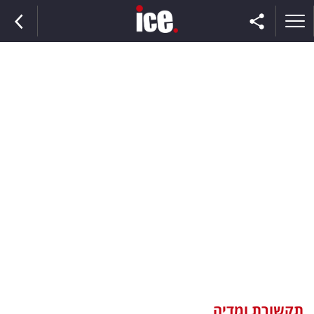
ראשי
הנבחרת
השוק
תקשורת
ומדיה
כסף
וצרכנות
תקשורת ומדיה