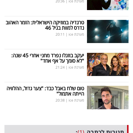
מערכת ice
|
20:36
טרגדיה במוזיקה הישראלית: הזמר האהוב
נדרס למוות בגיל 46
מערכת ice
|
20:11
יעקב בוזגלו נפרד מחני אחרי 45 שנה:
"לא סומך על אף אחד"
מערכת ice
|
21:24
טום שלח באבל כבד: "צער גדול, ההלוויה
הייתה אתמול"
מערכת ice
|
20:38
תגובות לכתבה
(1)
: