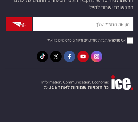
הרשמו לניוזלטר שלנו וקבלו את כל הסיפורים החמים של עולם
התקשורת ישרות למייל
אני מאשר/ת קבלת ניוזלטרים ודיוורים פרסומיים בדוא"ל
I
nformation,
C
ommunication,
E
conomic
כל הזכויות שמורות לאתר ICE. ©