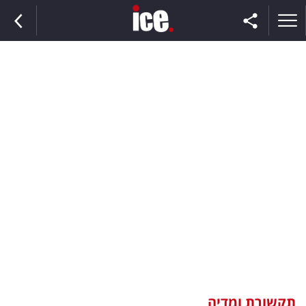
ראשי
הנבחרת
השוק
תקשורת
ומדיה
כסף
וצרכנות
תקשורת ומדיה