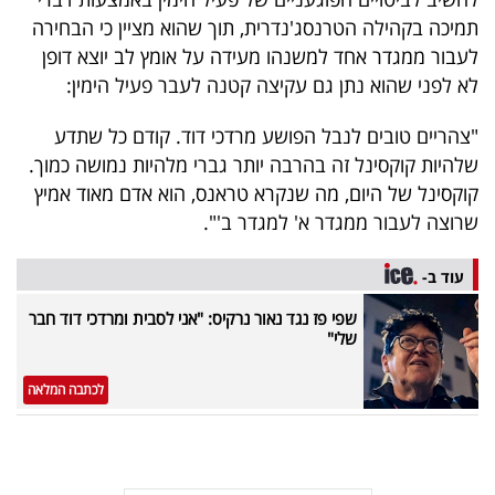
40
תמיכה בקהילה הטרנסג'נדרית, תוך שהוא מציין כי הבחירה
לעבור ממגדר אחד למשנהו מעידה על אומץ לב יוצא דופן
לא לפני שהוא נתן גם עקיצה קטנה לעבר פעיל הימין:
שיתופי
"צהריים טובים לנבל הפושע מרדכי דוד. קודם כל שתדע
פעולה
שלהיות קוקסינל זה בהרבה יותר גברי מלהיות נמושה כמוך.
קוקסינל של היום, מה שנקרא טראנס, הוא אדם מאוד אמיץ
שרוצה לעבור ממגדר א' למגדר ב'".
דרושים
עוד ב-
ניוזלטרים
שפי פז נגד נאור נרקיס: "אני לסבית ומרדכי דוד חבר
שלי"
מייל
לכתבה המלאה
אדום