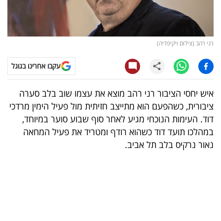
קריפטו
ויראלי
רני רהב (צילום ויקיפדיה)
טלוויזיה
עקבו אחרינו בגוגל
עסקי
איש יחסי הציבור רני רהב מוצא את עצמו שוב בלב סערה
ספורט
ציבורית, כשהפעם הוא מתייצב חזיתית מול פעיל הימין מרדכי
דוד. העימות הנוכחי מגיע לאחר סוף שבוע סוער במיוחד,
קריירה
במהלכו תועד דוד כשהוא רודף ומטריד את פעיל המחאה
ולימודים
נאור נרקיס בלב תל אביב.
מינויים
רייטינג
רכב