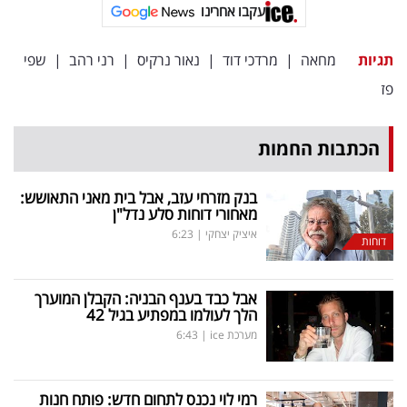
פרסמו
עקבו אחרינו
באייס
תגיות
מחאה
|
מרדכי דוד
|
נאור נרקיס
|
רני רהב
|
שפי
עקבו
פז
אחרינו:
הכתבות החמות
בנק מזרחי עזב, אבל בית מאני התאושש:
מאחורי דוחות סלע נדל"ן
איציק יצחקי
|
6:23
דוחות
אבל כבד בענף הבניה: הקבלן המוערך
הלך לעולמו במפתיע בגיל 42
מערכת ice
|
6:43
רמי לוי נכנס לתחום חדש: פותח חנות