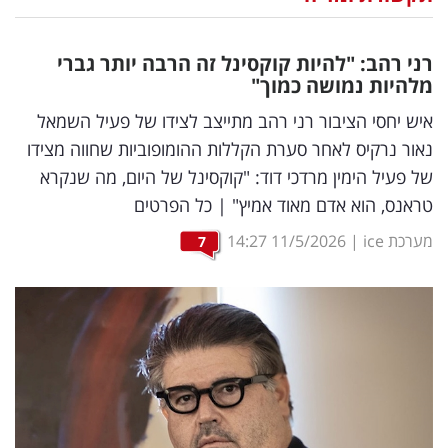
נדל"ן
רני רהב: "להיות קוקסינל זה הרבה יותר גברי
דיגיטל
מלהיות נמושה כמוך"
וטק
איש יחסי הציבור רני רהב מתייצב לצידו של פעיל השמאל
נאור נרקיס לאחר סערת הקללות ההומופוביות שחווה מצידו
שיווק
של פעיל הימין מרדכי דוד: "קוקסינל של היום, מה שנקרא
ופרסום
טראנס, הוא אדם מאוד אמיץ" | כל הפרטים
משפט
מערכת ice
|
11/5/2026
14:27
7
מדדים
ומחקרים
דעות
רכילות
עסקית