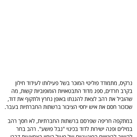
בריאות
תרבות
ופנאי
תיירות
TOP-
5
נרקיס, מתמודד פוליטי המוכר בשל פעילותו לעידוד חילון
המילון
בקרב חרדים, ספג מדוד התבטאויות הומופוביות קשות, מה
הכלכלי
שהוביל את רהב לצאת להגנתו באופן נחרץ ולתקוף את דוד,
שכזכור חסם את איש יחסי הציבור ברשתות החברתיות בעבר.
פודקאסט
במתקפה חריפה שפרסם ברשתות החברתיות, לא חסך רהב
40
במילים ופנה ישירות לדוד בכינוי "נבל פושע". רהב בחר
UNDER
להשיב לביטויים הפוגעניים של פעיל הימין באמצעות דברי