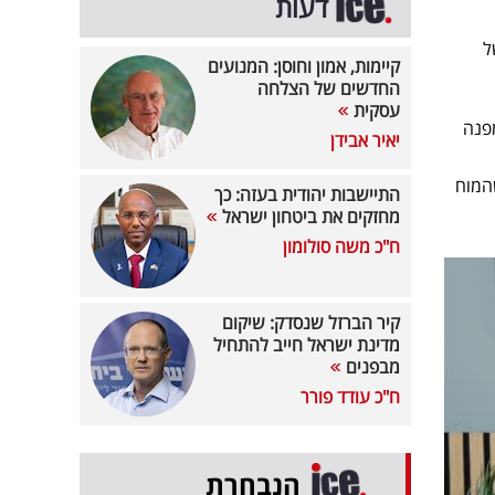
דעות
ן של
קיימות, אמון וחוסן: המנועים
החדשים של הצלחה
עסקית
מפנה
יאיר אבידן
פעה אחרת - שהמוח
התיישבות יהודית בעזה: כך
מחזקים את ביטחון ישראל
ח"כ משה סולומון
קיר הברזל שנסדק: שיקום
מדינת ישראל חייב להתחיל
מבפנים
ח"כ עודד פורר
הנבחרת