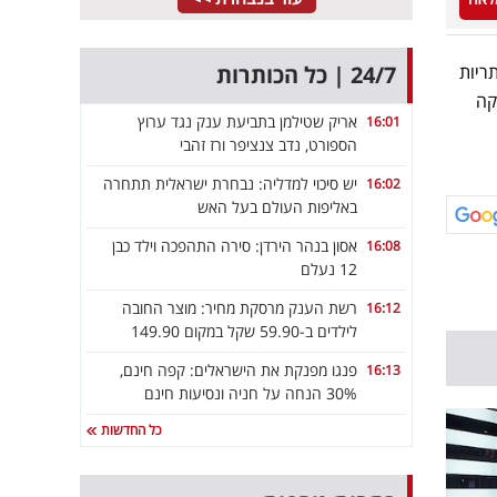
ריות
24/7 | כל הכותרות
קה
אריק שטילמן בתביעת ענק נגד ערוץ
16:01
הספורט, נדב צנציפר ורז זהבי
יש סיכוי למדליה: נבחרת ישראלית תתחרה
16:02
באליפות העולם בעל האש
אסון בנהר הירדן: סירה התהפכה וילד כבן
16:08
12 נעלם
רשת הענק מרסקת מחיר: מוצר החובה
16:12
לילדים ב-59.90 שקל במקום 149.90
פנגו מפנקת את הישראלים: קפה חינם,
16:13
30% הנחה על חניה ונסיעות חינם
כל החדשות