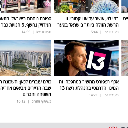
יס
רמי לוי, אושר עד או ויקטורי: זו
ספורה נוחתת בישראל: התאר
הרשת הזולה ביותר בישראל בפער
המדויק נחשף, 6 חנויות כבר החודש
מערכת ice
|
15:44
מערכת ice
|
14:55
אסף רפפורט ממשיך במהפכה: זה
כולם עוברים לכאן: השכונה 
המינוי הדרמטי בהנהלת רשת 13
שבה הדיירים מביאים אחריה
משפחה וחברים
מערכת ice
|
14:21
בשיתוף אזורים
|
10:12