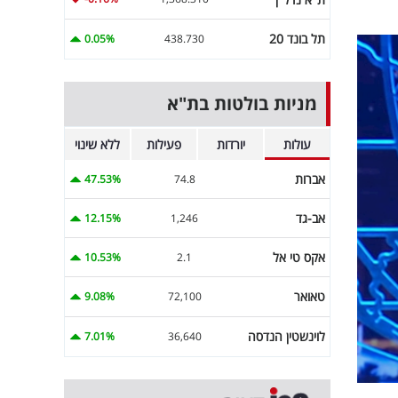
תל בונד 20
0.05%
438.730
מניות בולטות בת"א
עולות
יורדות
פעילות
ללא שינוי
אברות
47.53%
74.8
אב-גד
12.15%
1,246
אקס טי אל
10.53%
2.1
טאואר
9.08%
72,100
לוינשטין הנדסה
7.01%
36,640