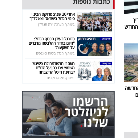
כתבות נוספות
אחרי 20 שנה: פרויקט הבינוי
פינוי הגדול בישראל יוצא לדרך
יך
בשיתוף מערכת זירת הנדל"ן
כדורגל בעידן הכסף הגדול:
"היום בחדר ההלבשה מדברים
על השקעות"
בשיתוף מגדל ביטוח ופיננסים
האם זו הרפורמה לה ציפינו?
השמאי ארז כהן על הדו"ח
לבחינת היטל ההשבחה
בשיתוף ice פרויקטים
החדשה
ם