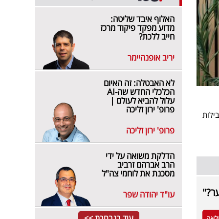
האלוף איבד שליטה:
מדוע מפקד פיקוד מרכז
חייב ללכת?
יריב אופנהיימר
לא האבטלה: זה האיום
הכלכלי החדש שה-AI
עלול להביא לעולם |
פרופ' ירון זליכה
ילות
פרופ' ירון זליכה
הדלקת משואה על ידי
הרב אברהם זרביב
מסכנת את לוחמי צה"ל
ער?"
עו"ד יהודה שפר
עוד בנבחרת >>
לאה