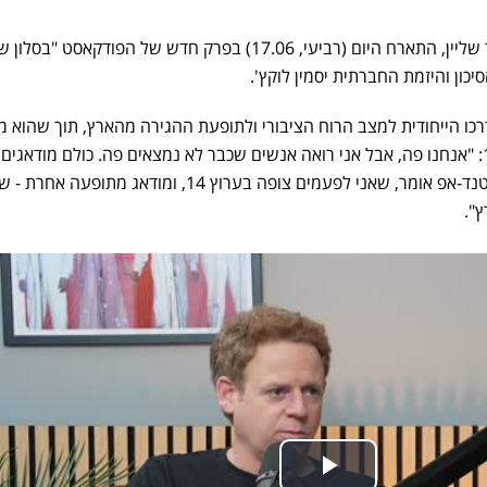
איש התקשורת והסאטיריקן ליאור שליין, התארח היום (רביעי, 17.06) בפרק חדש של הפודקאסט "בסלו
יכון והיזמת החברתית יסמין לוקץ'.
דרכו הייחודית למצב הרוח הציבורי ולתופעת ההגירה מהארץ, תוך שהוא 
חץ סאטירי מושחז לעבר ערוץ 14: "אנחנו פה, אבל אני רואה אנשים שכבר לא נמצאים פה. כולם מודאגים
מתופעת בריחת המוחות. אני בסטנד-אפ אומר, שאני לפעמים צופה בערוץ 14, ומודאג מתו
".