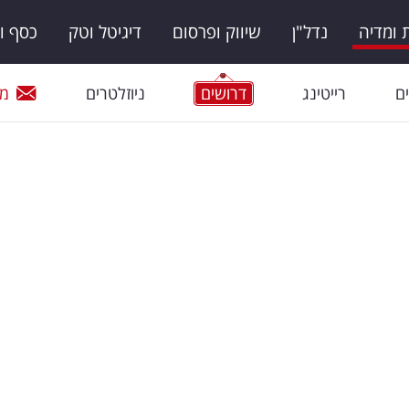
ומדיה
נדל"ן
שיווק ופרסום
דיגיטל וטק
כסף ו
ם
רייטינג
דרושים
ניוזלטרים
מי