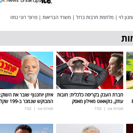
עקבו אחרינו
מנון לוי
|
מלחמת חרבות ברזל
|
משרד הבריאות
|
פרופ' רוני גמזו
ות
חברת הענק בקריסה כלכלית: חובות
איתן יוחננוף שובר את השוק:
ב-800
עתק, נוקאאוט מאילון מאסק
המבוקש שנמכר ב-199 שקל בלבד
מערכת ice
|
7:03
מערכת ice
|
7:02