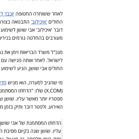
לאחר ששוחרה החטופה
יוכבד ל
החולים
'איכילוב'
התבטאה בצורה ח
דובר 'איכילוב' אבי שושן לשימוע
מעורבים בהחלטה גורמים בכירים 
מנכ"ל משרד הבריאות זימן את ג
לישראל. לאחר אותה פגישה עם מ
החולים אבי שושן, הגיע לשימוע 
מי שהגיב לסערה, הוא מגיש
חדשו
(X.COM) שלו: "הדחתו המ
מפטריו יותר מאשר עליו. שושן שג
האירוע. ולפטר דובר ותיק בזמן מלחמה
הדחתו המסתמנת של אבי שושן ב
עליו. שושן שגה בקיום מסיבת הע
ותיק בזמן מלחמה, זה מגעיל. נמצ