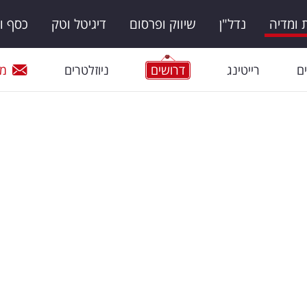
ומדיה
נדל"ן
שיווק ופרסום
דיגיטל וטק
כסף ו
ם
רייטינג
דרושים
ניוזלטרים
מי