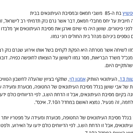
יפשיץ
בת ה-85 משבי חמאס ובמסיבת העיתונאים בבית
יובית על יחס מחבלי חמאס, דבר אשר גרם נזק תדמיתי רב לישראל, זו
 לפני פיטורים. שושן היה מי שיזם וארגן את מסיבת העיתונאים אך מלבדו ה
נוספים ביניהם מנהל בית החולים רוני גמזו.
מזו לשיחה אשר מטרתה היא הפקת לקחים בשל אותו אירוע שגרם נזק רב
נכ"ל משרד הבריאות, מסר גמזו לשושן על הוצאתו לחופשה כפויה. דובר
שהתקיים היום.
ת 13
, העיתונאי הוותיק
אמנון לוי
, שתקף בציוץ שהעלה לחשבון הטוויט
סתמנת של אבי שושן בגלל מסיבת העיתונאים של החטופה, מכוערת ומעידה ע
ה בקיום מסיבת העיתונאים, אבל זו הדחת הש.ג. לפי הדיווחים כולם ידעו
, זה מגעיל. נמצא האשם במחדל ה7.10. איכס".
גלל מסיבת העיתונאים של החטופה, מכוערת ומעידה על מפטריו יותר
יתונאים, אבל זו הדחת הש.ג. לפי הדיווחים כולם ידעו על האירוע. ולפטר
א האשם במחדל ה7.10.