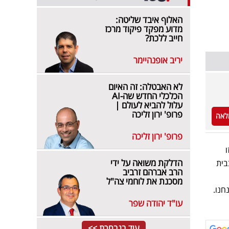
האלוף איבד שליטה:
מדוע מפקד פיקוד מרכז
חייב ללכת?
יריב אופנהיימר
לא האבטלה: זה האיום
הכלכלי החדש שה-AI
עלול להביא לעולם |
פרופ' ירון זליכה
לאה
פרופ' ירון זליכה
 שזו
הדלקת משואה על ידי
כה בבית
הרב אברהם זרביב
מסכנת את לוחמי צה"ל
חנו.
עו"ד יהודה שפר
עוד בנבחרת >>