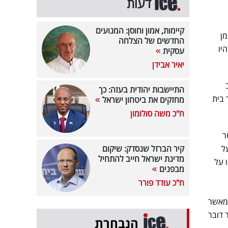
דעות
קיימות, אמון וחוסן: המנועים
מן
החדשים של הצלחה
יו
עסקית
יאיר אבידן
התיישבות יהודית בעזה: כך
 בית
מחזקים את ביטחון ישראל
ח"כ משה סולומון
ר
ל
קיר הברזל שנסדק: שיקום
מדינת ישראל חייב להתחיל
 על
מבפנים
ח"כ עודד פורר
 מאשר
 דובר
הנבחרת