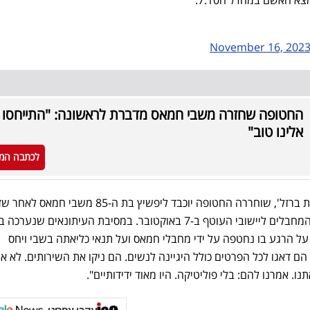
November 16, 202
החטופה שחזרה משבי חמאס מדברת לראשונה: "התייחסו
אלינו טוב"
לכתבה המ
כזכור, ביום ה-17 למלחמת 'חרבות ברזל', שוחררה החטופה יוכבד ליפשיץ בת ה-85 משבי חמאס לאחר
נלקחה כבת ערובה בעת חדירת המחבלים ליישובי העוטף ב-7 באוקטובר. במסיבת העיתונאים שנער
ץ על הרגע בו נחטפה על ידי מחבלי חמאס ועל תנאי כליאתה בשבי ויחס
ם דאגו לכל הפרטים כולל היגיינה לנשים. הם ניקו את השירותים. לא אנ
ו. אמרנו להם: בלי פוליטיקה. היו מאוד ידידותיים".