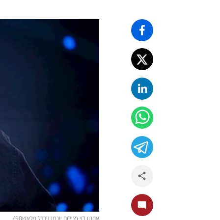
אמנון לוי (צילום יונתן זינדל פלאש90)