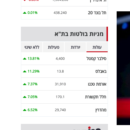
תל בונד 20
0.01%
438.240
מניות בולטות בת"א
עולות
יורדות
פעילות
ללא שינוי
סילבר קסטל
13.81%
4,400
באבלס
11.29%
13.8
אורמת טכנו
7.37%
31,910
חלל תקשורת
7.05%
170.1
מהדרין
6.52%
29,740