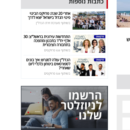
כתבות נוספות
אחרי 20 שנה: פרויקט הבינוי
פינוי הגדול בישראל יוצא לדרך
בשיתוף מערכת זירת הנדל"ן
התחדשות עירונית בראשל"צ: 30
ש
אלף יח"ד בתכנון ומהפכה
בתחבורה הציבורית
בשיתוף ice פרויקטים
הנדל"ן עולה למגרש: איך בונים
לספורטאים ביטחון כלכלי ליום
שאחרי?
בשיתוף ice פרויקטים