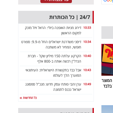
24/7 | כל הכותרות
דירוג מניות האופנה ביולי: הראל ויזל מזנק
10:33
למקום הראשון
דיסני משדרגת ישראלים החל מ-9.9: ספורט
10:34
חופשי, המחיר לא משתנה
הקרקע עלתה 150 מיליון שקל - חברת
10:40
הנדל"ן רכשה אותה ב-800 אלף
אבל כבד בתקשורת הישראלית: העיתונאי
10:43
המוערך הלך לעולמו
 המוצר
ערן זהבי פותח עסק חדש: מנכ"ל סמסונג
10:49
ישראל נכנס לתמונה
כל החדשות