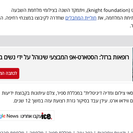
הפרס יוענק מתרומה של קרן נייט (knight foundation), ויתמקד השנה בצילומי מלחמת השבעה
פתיחת המלחמה, את
חוליית המחבלים
שחדרה לקיבוצו במצנחי רחיפה. הו
.
רופאות ברזל: הסטארט-אפ המבצעי שינוהל על ידי נשים ב
לכתבה המ
אי צילום ומדיה דיגיטלית" במכללת ספיר, צלם עיתונות בקבוצת ידיעות
וידאו ארט. עידן עבד בסיקור גזרת רצועת עזה במשך 12 שנים.
עקבו אחרינו