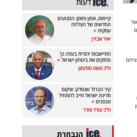
דעות
קיימות, אמון וחוסן: המנועים
של
החדשים של הצלחה
ם
עסקית
יאיר אבידן
התיישבות יהודית בעזה: כך
בת"א. הצילום
מחזקים את ביטחון ישראל
ח"כ משה סולומון
קיר הברזל שנסדק: שיקום
מדינת ישראל חייב להתחיל
מבפנים
ח"כ עודד פורר
הנבחרת