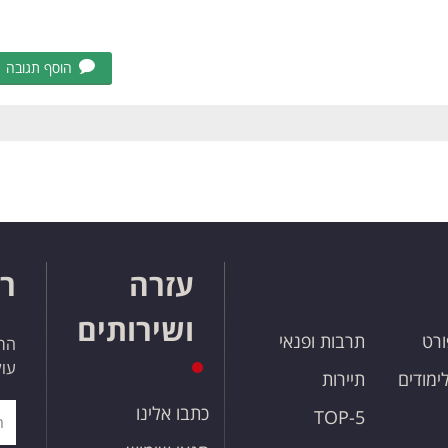
הוסף תגובה
עזרה
רו
ושירותים
ורט
תרבות ופנאי
הרש
עול
לימודים
תיירות
כתבו אלינו
TOP-5