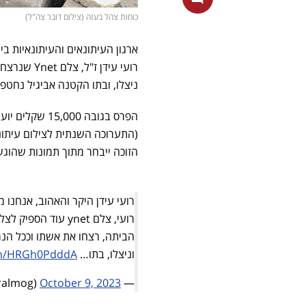
כוחות צהל בעזה (צילום דובר צה"ל)
ארגון העיתונאים והעיתונאיות בי
רועי עידן ז"ל, צלם Ynet שנרצח בשבת ה-7 באוקטובר
ניצלו, ובתו הקטנה אביגיל נחטפ
הפרס בגובה 15,000 שקלים יוענק במסגרת תערוכת
הזוכה ייבחר מתוך תמונות שהוג
רועי עידן היקר והאהוב, אנחנ
רועי, צלם ynet עו
הביתה, רצחו את אשתו וככל הנרא
וניצלו, בתו…
com/HRGh0PdddA
October 9, 2023
— almog boker (@bokeralmog)