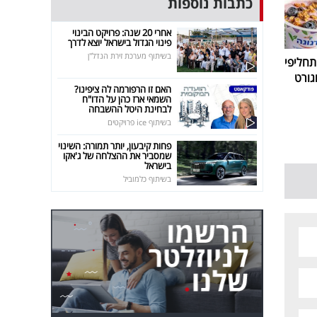
כתבות נוספות
אחרי 20 שנה: פרויקט הבינוי
פינוי הגדול בישראל יוצא לדרך
בשיתוף מערכת זירת הנדל"ן
חליפי
גורט
האם זו הרפורמה לה ציפינו?
השמאי ארז כהן על הדו"ח
לבחינת היטל ההשבחה
בשיתוף ice פרויקטים
פחות קיבעון, יותר תמורה: השינוי
שמסביר את ההצלחה של ג'אקו
בישראל
בשיתוף כלמוביל