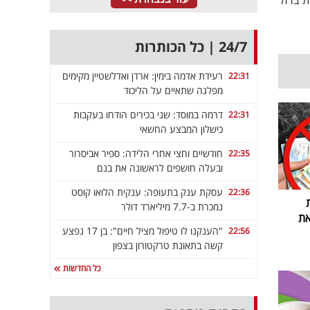
 ברזל
24/7 | כל הכותרות
רעידת אדמה בימין: ארדן ואדלשטיין מקימים
22:31
מפלגה שתאיים על הליכוד
דרמה במוסד: שני בכירים הודחו בעקבות
22:31
כישלון המבצע החשאי
חודשיים וחצי אחרי הלידה: ספיר אביסרור
22:35
ובעלה חושפים לראשונה את בנם
עסקת ענק בתעופה: ענקית הלואו קוסט
22:36
נמכרת ב-7.7 מיליארד דולר
את
"הענקנו לו טיפול מציל חיים": בן 17 נפצע
22:56
קשה בתאונת טרקטורון בצפון
כל החדשות