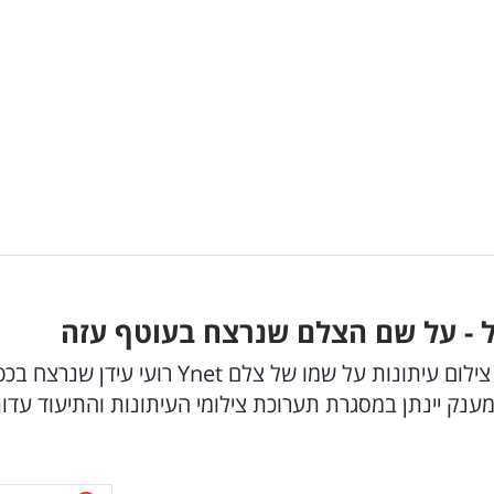
ארגון העיתונאים והעיתונאיות הישראלי יעניק פרס צילום עיתונות על שמו של צלם Ynet רועי עידן שנ
ל חמאס ב-7 באוקטובר. המענק יינתן במסגרת תערוכת צילומי העיתונות והתיעוד עדו