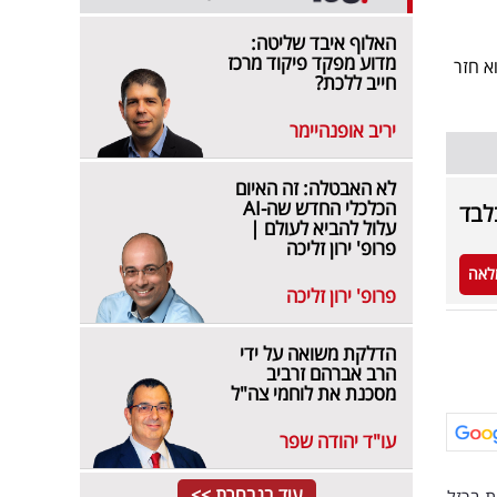
האלוף איבד שליטה:
מדוע מפקד פיקוד מרכז
א חזר
חייב ללכת?
יריב אופנהיימר
לא האבטלה: זה האיום
הכלכלי החדש שה-AI
לבד
עלול להביא לעולם |
פרופ' ירון זליכה
לאה
פרופ' ירון זליכה
הדלקת משואה על ידי
הרב אברהם זרביב
מסכנת את לוחמי צה"ל
עו"ד יהודה שפר
עוד בנבחרת >>