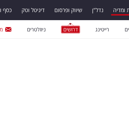
ומדיה
נדל"ן
שיווק ופרסום
דיגיטל וטק
כסף ו
ם
רייטינג
דרושים
ניוזלטרים
מי