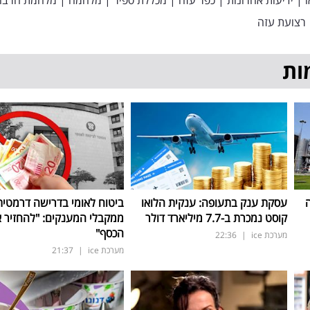
ו
|
ידיעות אחרונות
|
כפר עזה
|
מכללת ספיר
|
מלחמה
|
מלחמת חרבות
רצועת עזה
ות
ה
עסקת ענק בתעופה: ענקית הלואו
ביטוח לאומי בדרישה דרמטית
קוסט נמכרת ב-7.7 מיליארד דולר
ממקבלי המענקים: "להחזיר 
הכסף"
מערכת ice
|
22:36
מערכת ice
|
21:37