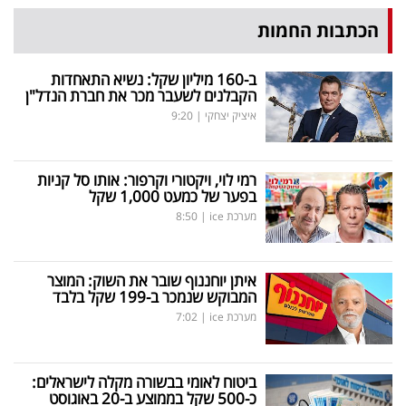
הכתבות החמות
ב-160 מיליון שקל: נשיא התאחדות
הקבלנים לשעבר מכר את חברת הנדל"ן
איציק יצחקי
|
9:20
רמי לוי, ויקטורי וקרפור: אותו סל קניות
בפער של כמעט 1,000 שקל
מערכת ice
|
8:50
איתן יוחננוף שובר את השוק: המוצר
המבוקש שנמכר ב-199 שקל בלבד
מערכת ice
|
7:02
ביטוח לאומי בבשורה מקלה לישראלים:
כ-500 שקל בממוצע ב-20 באוגוסט