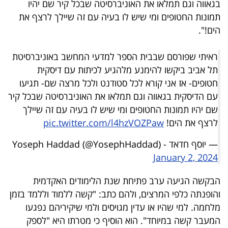
בגאווה וגם תמלאו את האוניברסיטה שבכל קיר שם יהיו
40
תמונות החטופים ומי שיש לו בעיה עם זה שיילך לרצף את
הים!".
שיתופי
ראיתי שפורסם שבבית הספר למדעי המחשב באוניברסיטת
פעולה
תל אביב ביקשו להימנע מלהגיע לכיתות עם דיסקית
חטופים- אז אני קורא לכל סטודנט ולכל מרצה שם- תגיעו
עם הדיסקית בגאווה וגם תמלאו את האוניברסיטה שבכל קיר
שם יהיו תמונות החטופים ומי שיש לו בעיה עם זה שיילך
דרושים
לרצף את הים!
pic.twitter.com/l4hzVOZPaw
ניוזלטרים
— יוסף חדאד - Yoseph Haddad (@YosephHaddad)
January 2, 2024
מייל
הבקשה הגיעה ערב פתיחת שנת הלימודים האקדמית
אדום
והופנתה כלפי המרצים, ולהם כתב: "קשה ללמוד וללמד בזמן
מלחמה. למי שהיו או עדין מגויסים ולמי שיקיריהם נפגעו
המעבר קשה במיוחד". הוא הוסיף כי מטרתו היא "לספק