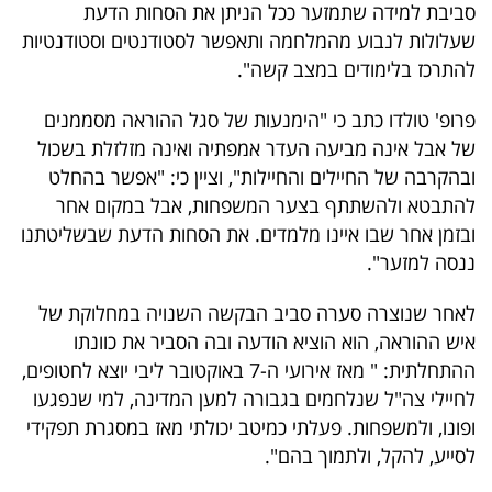
פרסמו
סביבת למידה שתמזער ככל הניתן את הסחות הדעת
שעלולות לנבוע מהמלחמה ותאפשר לסטודנטים וסטודנטיות
באייס
להתרכז בלימודים במצב קשה".
עקבו
פרופ' טולדו כתב כי "הימנעות של סגל ההוראה מסממנים
אחרינו:
של אבל אינה מביעה העדר אמפתיה ואינה מזלזלת בשכול
ובהקרבה של החיילים והחיילות", וציין כי: "אפשר בהחלט
להתבטא ולהשתתף בצער המשפחות, אבל במקום אחר
ובזמן אחר שבו איינו מלמדים. את הסחות הדעת שבשליטתנו
ננסה למזער".
לאחר שנוצרה סערה סביב הבקשה השנויה במחלוקת של
איש ההוראה, הוא הוציא הודעה ובה הסביר את כוונתו
ההתחלתית: " מאז אירועי ה-7 באוקטובר ליבי יוצא לחטופים,
לחיילי צה"ל שנלחמים בגבורה למען המדינה, למי שנפגעו
ופונו, ולמשפחות. פעלתי כמיטב יכולתי מאז במסגרת תפקידי
לסייע, להקל, ולתמוך בהם".