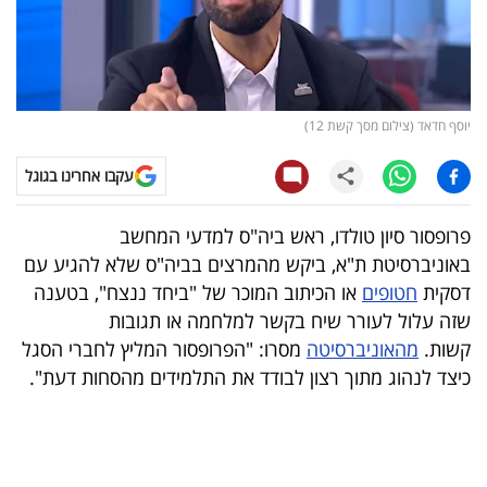
קריפטו
ויראלי
יוסף חדאד (צילום מסך קשת 12)
טלוויזיה
עקבו אחרינו בגוגל
עסקי
ספורט
פרופסור סיון טולדו, ראש ביה"ס למדעי המחשב
באוניברסיטת ת"א, ביקש מהמרצים בביה"ס שלא להגיע עם
קריירה
דסקית
חטופים
או הכיתוב המוכר של "ביחד ננצח", בטענה
ולימודים
שזה עלול לעורר שיח בקשר למלחמה או תגובות
קשות.
מהאוניברסיטה
מסרו: "הפרופסור המליץ לחברי הסגל
מינויים
כיצד לנהוג מתוך רצון לבודד את התלמידים מהסחות דעת".
רייטינג
רכב