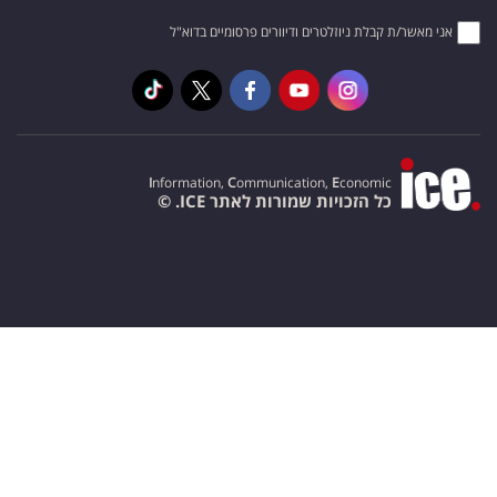
אני מאשר/ת קבלת ניוזלטרים ודיוורים פרסומיים בדוא"ל
I
nformation,
C
ommunication,
E
conomic
כל הזכויות שמורות לאתר ICE. ©