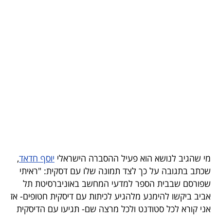
בריאות
תרבות
ופנאי
תיירות
TOP-
5
המילון
הכלכלי
מי שהגיב לנושא הוא פעיל ההסברה הישראלי
יוסף חדאד
,
שכתב בתגובה על כך לצד תמונה שלו עם דסקית: "ראיתי
פודקאסט
שפורסם שבבית הספר למדעי המחשב באוניברסיטת תל
אביב ביקשו להימנע מלהגיע לכיתות עם דיסקית חטופים- אז
40
אני קורא לכל סטודנט ולכל מרצה שם- תגיעו עם הדיסקית
UNDER