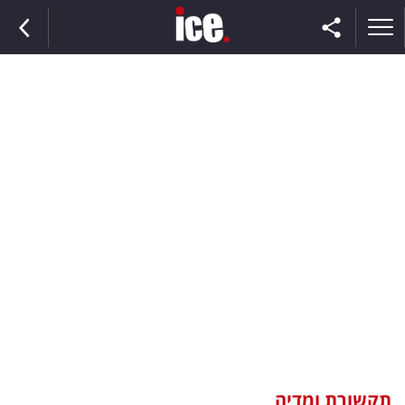
ראשי
הנבחרת
השוק
תקשורת
ומדיה
כסף
וצרכנות
תקשורת ומדיה