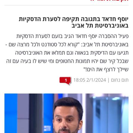
נדל"ן
יוסף חדאד בתגובה תקיפה לסערת הדסקיות
דיגיטל
באוניברסיטת תל אביב
וטק
פעיל ההסברה יוסף חדאד הגיב בזעם לסערת הדסקיות
באוניברסיטת תל אביב: "קורא לכל סטודנט ולכל מרצה שם -
שיווק
תגיעו עם הדיסקית בגאווה וגם תמלאו את האוניברסיטה
ופרסום
שבכל קיר שם יהיו תמונות החטופים ומי שיש לו בעיה עם זה
שיילך לרצף את הים!"
משפט
תום נחום
|
2/1/2024
18:05
1
מדדים
ומחקרים
דעות
רכילות
עסקית