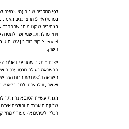
לפי מחקרים שונים (מי שרוצה לח
ויחליפו למותג שמקושר למטרה טובה
Stengel, קושרות בין עש
השוק.
ישנם מותגים שמובילים אג'נדה כ
ההשראה בעולם חרטו ערכים של 
השראה ולטפח את הרוח האנושית',
ואושר', ווולמארט 'לחסוך לאנשים 
מגמת עשיית הטוב אינה מתחילה ו
שלוקחים אג'נדות והולכים איתם
הכלל ולעיתים אף מעוררי מחלוקת