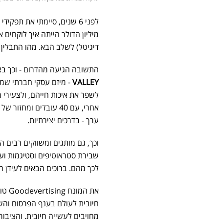
לפני 6 שנים, סיימתי את תפקידי כמנכ"ל משרד הפרסום
דיגיטל) לשלב הבא. מהו התבלין
התשובה הגיעה מהדרום - וכך בצ
VALLEY
- מיזם עסקי חברתי שמט
ערך - בדרכים יצירתיות.
וכך, גם מותגים ומשווקים רבים 
שבירת סטראוטיפים וסטיגמות וע
לכך מהם. ברוכים הבאים לעידן ה
את המונח Goodevertising טווה פרסומאי דני בשם
חיובית לעולם בענף הפרסום והשי
מחויבים לעשייה חיובית. והציבור