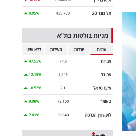
תל בונד 20
0.05%
438.730
מניות בולטות בת"א
עולות
יורדות
פעילות
ללא שינוי
אברות
47.53%
74.8
אב-גד
12.15%
1,246
אקס טי אל
10.53%
2.1
טאואר
9.08%
72,100
לוינשטין הנדסה
7.01%
36,640