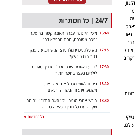
יך אומץ כדי לנקוט עמדה חד משמעית. כך למשל Nike ליהקה לקמפיין חגיגות ה-30 לסיסמא JUST
מן
יה
24/7 | כל הכותרות
ראמפ
מיכל הקטנה עברה תאונה קשה בהופעה:
16:48
ידאו
"מכה מטורפת, הפה התמלא דם"
חברה
 וקהל
גיא פלג מכריז מלחמה: הגיש תביעת ענק
17:15
בסך 5 מיליון שקל
הקריב
"נוגע באזורים אינטימיים": מדריך ספורט
17:30
לילדים נעצר בחשד חמור
ביטוח לאומי מגדיל את הקצבאות
18:20
משמעותית: זו הבשורה לזכאים
ונות
חודש אחרי הגמר של "האח הגדול": זה מה
18:30
שקרה עם גל רובין ורפאלה טווינה
רים
ייקי
כל החדשות
עולם.