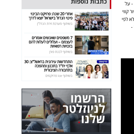
כתבות נוספות
- על
 קווי
אחרי 20 שנה: פרויקט הבינוי
פינוי הגדול בישראל יוצא לדרך
א לפי
בשיתוף מערכת זירת הנדל"ן
-
7 משפטים שאנשים אומרים
לעצמם – ועלולים לעלות להם
בזכויות רפואיות
בשיתוף לבנת פורן
התחדשות עירונית בראשל"צ: 30
אלף יח"ד בתכנון ומהפכה
בתחבורה הציבורית
בשיתוף ice פרויקטים