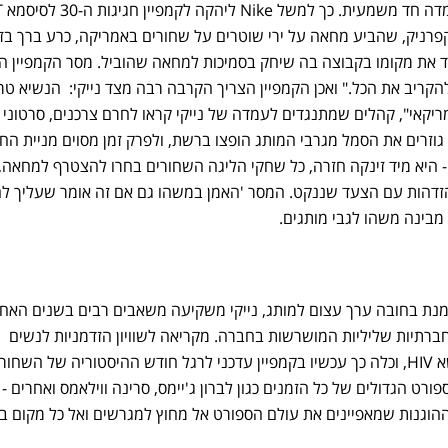
לפעמים צר
לין קפרניק, שהביע מחאה על ירי שוטרים על שחורים באמריקה, כרע ברך בז
 את מקומו בקבוצה בה שיחק בסמיכות למחאה שהוביל. מסר הקמפיין ה
הקריב את הכל." ואכן הקמפיין הצריך הקרבה רבה מצד נייקי: הנשיא ט
ריקאי", קהלים שמתנגדים לעמדה של נייקי קראו לחרם צרכנים, סרטוני ו
ו גוזרים את הסמל מגרבי המותג הופצו ברשת, ולפרק זמן מסוים מניית ה
- היא מיד זינקה חזרה, כל שחקי הליגה השחורים בחרו להצטרף למחאה,
זדהות עם הצעד שננקט. המסר 'האמן במשהו גם אם זה אומר שעליך ל
מבינה משהו לגבי מותגים.
נת בחובה ערך עצום למותג, נייקי משקיעה משאבים רבים בשנים האחר
חברתיות שליליות המושרשות בחברה. מקריאה לשוויון הזדמניות לנשים
בספורט, דרך הצגת רץ מרתון נשא HIV, וכלה כך עכשיו בקמפיין עדכני לרגל חודש ההיסטוריה של השחו
ט הגדולים של כל הזמנים כגון לברון ג'יימס, סרינה ווילאמס ואחרים - נ
הוגנות שמאפיינים את עולם הספורט אל מחוץ למגרשים ואל כל מקום ב