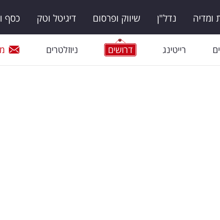
ומדיה
נדל"ן
שיווק ופרסום
דיגיטל וטק
כסף ו
ם
רייטינג
דרושים
ניוזלטרים
מי