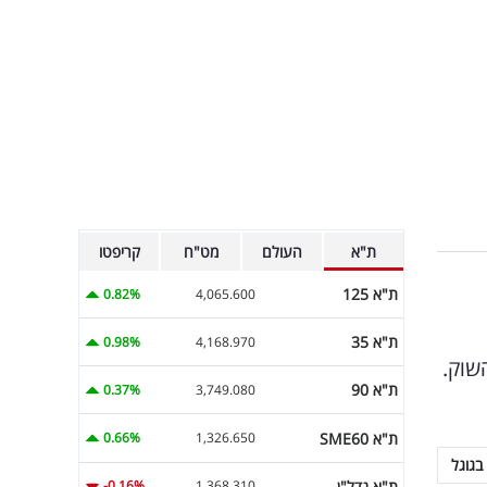
ת"א
העולם
מט"ח
קריפטו
ת"א 125
0.82%
4,065.600
ת"א 35
0.98%
4,168.970
שוק.
ת"א 90
0.37%
3,749.080
ת"א SME60
0.66%
1,326.650
בגוגל
ת"א נדל"ן
-0.16%
1,368.310