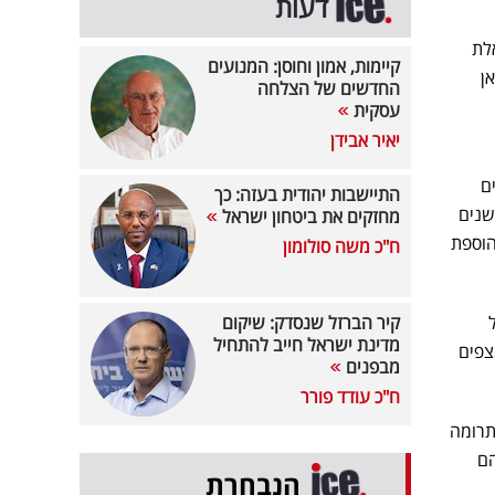
דעות
לת
קיימות, אמון וחוסן: המנועים
מקאן
החדשים של הצלחה
עסקית
יאיר אבידן
ם
התיישבות יהודית בעזה: כך
ות חייהם, ולצעירי מצפה רמון והדרום שירצו להשתלב בתעשיית הפרסום והדיגיטל. היום, 6 שנים
מחזקים את ביטחון ישראל
 ולהוספת
ח"כ משה סולומון
קיר הברזל שנסדק: שיקום
מדינת ישראל חייב להתחיל
צפים
מבפנים
ח"כ עודד פורר
תרומה
הם
הנבחרת