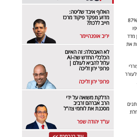
האלוף איבד שליטה:
מדוע מפקד פיקוד מרכז
טי) 51% מהצרכנים מאמינים שיכולתם של מותגים לפתור בעיות חברתיות עולה על זה של ממשלות. 87%
חייב ללכת?
רים שיעדיפו
יריב אופנהיימר
 מדד
ות את
לא האבטלה: זה האיום
הכלכלי החדש שה-AI
עלול להביא לעולם |
ררי
פרופ' ירון זליכה
לעורר
פרופ' ירון זליכה
הדלקת משואה על ידי
הרב אברהם זרביב
תגים
מסכנת את לוחמי צה"ל
חלת
עו"ד יהודה שפר
עוד בנבחרת >>