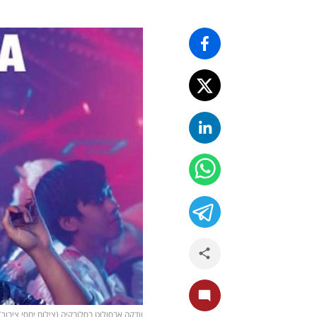
וודקה אבסולוט בסלובקיה (צילום יחסי ציבור)