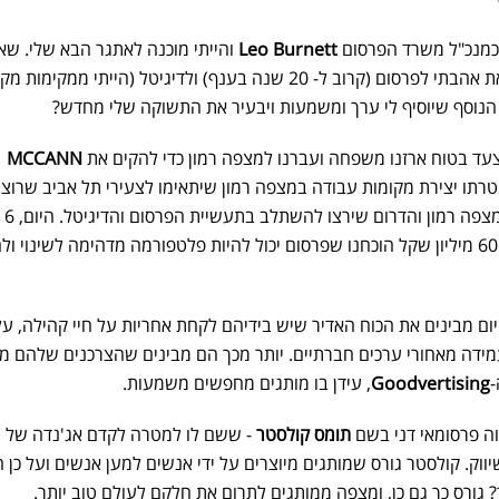
Leo Burnett
והייתי מוכנה לאתגר הבא שלי. שא
מיליון הדולר הייתה איך לוקחים את אהבתי לפרסום (קרוב ל- 20 שנה בענף) ולדיגיטל (הייתי ממקימות 
 הנוסף שיוסיף לי ערך ומשמעות ויבעיר את התשוקה שלי מחדש?
עד בטוח ארזנו משפחה ועברנו למצפה רמון כדי להקים את
MCCANN
רתו יצירת מקומות עבודה במצפה רמון שיתאימו לצעירי תל אביב שרוצי
לשפר את איכ
אחרי, עם 40 עובדים ומחזור של 60 מיליון שקל הוכחנו שפרסום יכול להיות פלטפורמה מדהימה לשינוי
היום מבינים את הכוח האדיר שיש בידיהם לקחת אחריות על חיי קהילה, על
מידה מאחורי ערכים חברתיים. יותר מכך הם מבינים שהצרכנים שלהם מ
-
Goodvertising
, עידן בו מותגים מחפשים משמעות.
תומס קולסטר
- ששם לו למטרה לקדם אג'נדה של 
ווק. קולסטר גורס שמותגים מיוצרים על ידי אנשים למען אנשים ועל כן 
? גורס כך גם כן, ומצפה ממותגים לתרום את חלקם לעולם טוב יותר.