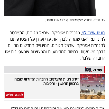
עידן מטלין, סמנכ"ל יועץ משפטי (צילום: ענבל מרמרי)
רונית אשד לוי
, מנכ"לית אפריקה ישראל מגורים, התייחסה
למינויים: "אני שמחה לברך את עדי ועידן על הצטרפותם
להנהלת אפריקה ישראל מגורים. המינויים החדשים מהווים
נדבך משמעותי בחיזוק המקצועיות והמצוינות שמאפיינות את
החברה שלנו".
עוד ב-
דירוג מניות הקבלנים: החברות הגדולות שצנחו
ברבעון הראשון - והסיבות
לכתבה המלאה
עוד הוסיפה: "ניסיונם העשיר והיכרותם עם תחום הנדל"ן