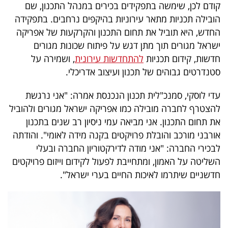
קודם לכן, שימשה בתפקידים בכירים במנהל התכנון, שם
40
הובילה תכניות מתאר עירוניות בהיקפים נרחבים. בתפקידה
החדש, היא תוביל את תחום התכנון והקרקעות של אפריקה
ישראל מגורים תוך מתן דגש על פיתוח שכונות מגורים
שיתופי
חדשות, קידום תכניות
להתחדשות עירונית
, ושמירה על
פעולה
סטנדרטים גבוהים של תכנון ועיצוב אדריכלי.
עדי לוסקי, סמנכ"לית תכנון הנכנסת אמרה: "אני נרגשת
להצטרף לחברה מובילה כמו אפריקה ישראל מגורים ולהוביל
דרושים
את תחום התכנון. אני מביאה עמי ניסיון רב שנים בתכנון
אורבני מורכב והובלת פרויקטים בקנה מידה לאומי". והודתה
ניוזלטרים
לבכירי החברה: "אני מודה לדירקטוריון החברה ובעלי
השליטה על האמון, ומתחייבת לפעול לקידום וייזום פרויקטים
חדשניים שיתרמו לאיכות החיים בערי ישראל".
מייל
אדום