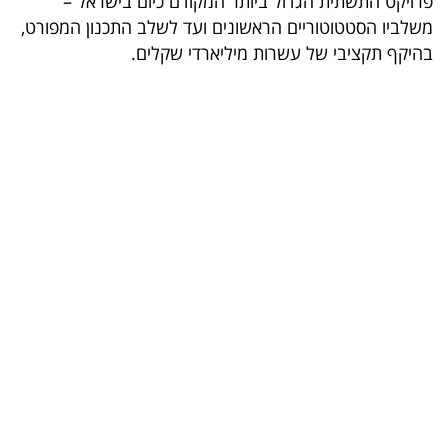
פרויקט התשתית הגדול ביותר המקודם כיום בישראל –
משלביו הסטטוטוריים הראשונים ועד לשלב התכנון המפורט,
בריאות
בהיקף תקציבי של עשרות מיליארדי שקלים.
תרבות
ופנאי
תיירות
TOP-
5
המילון
הכלכלי
פודקאסט
40
UNDER