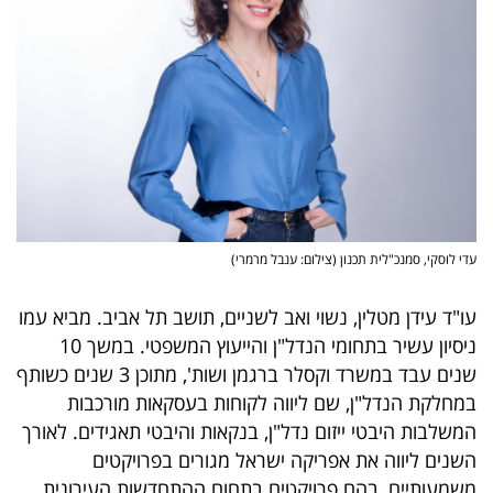
פרסמו
באייס
עקבו
אחרינו:
עדי לוסקי, סמנכ"לית תכנון (צילום: ענבל מרמרי)
עו"ד עידן מטלין, נשוי ואב לשניים, תושב תל אביב. מביא עמו
ניסיון עשיר בתחומי הנדל"ן והייעוץ המשפטי. במשך 10
שנים עבד במשרד וקסלר ברגמן ושות', מתוכן 3 שנים כשותף
במחלקת הנדל"ן, שם ליווה לקוחות בעסקאות מורכבות
המשלבות היבטי ייזום נדל"ן, בנקאות והיבטי תאגידים. לאורך
השנים ליווה את אפריקה ישראל מגורים בפרויקטים
משמעותיים, בהם פרויקטים בתחום ההתחדשות העירונית