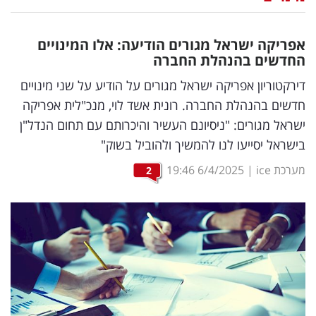
נדל"ן
אפריקה ישראל מגורים הודיעה: אלו המינויים
דיגיטל
החדשים בהנהלת החברה
וטק
דירקטוריון אפריקה ישראל מגורים על הודיע על שני מינויים
חדשים בהנהלת החברה. רונית אשד לוי, מנכ"לית אפריקה
שיווק
ישראל מגורים: "ניסיונם העשיר והיכרותם עם תחום הנדל"ן
ופרסום
בישראל יסייעו לנו להמשיך ולהוביל בשוק"
משפט
מערכת ice
|
6/4/2025
19:46
2
מדדים
ומחקרים
דעות
רכילות
עסקית