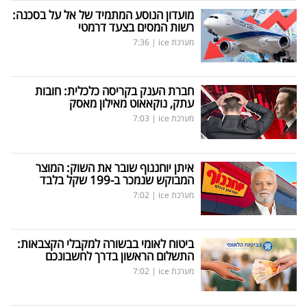
מועדון הנוסע המתמיד של אל על בסכנה:
רשות המסים בצעד דרמטי
מערכת ice
|
7:36
חברת הענק בקריסה כלכלית: חובות
עתק, נוקאאוט מאילון מאסק
מערכת ice
|
7:03
איתן יוחננוף שובר את השוק: המוצר
המבוקש שנמכר ב-199 שקל בלבד
מערכת ice
|
7:02
ביטוח לאומי בבשורה למקבלי הקצבאות:
התשלום הראשון בדרך לחשבונכם
מערכת ice
|
7:02