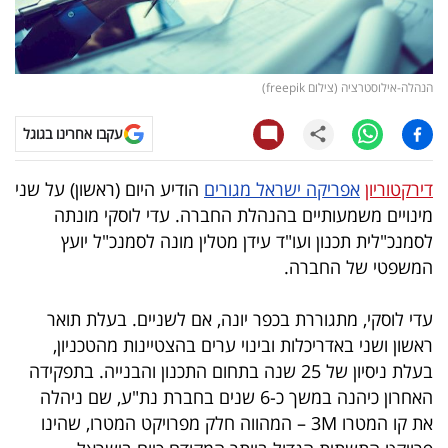
קריפטו
ויראלי
הנהלה-אילוסטרציה (צילום freepik)
טלוויזיה
עקבו אחרינו בגוגל
עסקי
דירקטוריון
אפריקה ישראל מגורים
הודיע היום (ראשון) על שני
ספורט
מינויים משמעותיים בהנהלת החברה. עדי לוסקי מונתה
לסמנכ"לית תכנון ועו"ד עידן מטלין מונה לסמנכ"ל יועץ
קריירה
המשפטי של החברה.
ולימודים
עדי לוסקי, מתגוררת בכפר יונה, אם לשניים. בעלת תואר
מינויים
ראשון ושני באדריכלות ובינוי ערים בהצטיינות מהטכניון,
בעלת ניסיון של 25 שנה בתחום התכנון והבנייה. בתפקידה
רייטינג
האחרון כיהנה במשך כ-6 שנים בחברת נת"ע, שם ניהלה
את קו המטרו 3M – המהווה חלק מפרויקט המטרו, שהינו
רכב