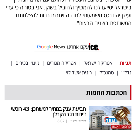
בישראל יסייעו לנו להמשיך ולהוביל בשוק. אני בטוחה כי עדי
ועידן יהוו נכס משמעותי לחברה ויתרמו רבות להצלחתנו
המשותפת בשנים הבאות".
עקבו אחרינו
תגיות
אפריקה ישראל
|
אפריקה מגורים
|
מינויי בכירים
|
נדל"ן
|
סמנכ"ל
|
רונית אשד לוי
הכתבות החמות
תביעת ענק במחיר למשתכן: 43 רוכשי
דירות נגד הקבלן
איציק יצחקי
|
6:02