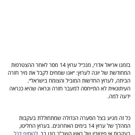
בריאות
תרבות
ופנאי
תיירות
TOP-
בזמנו אריאל אדרי, מנכ״ל ערוץ 14 מסר לאחר ההצטרפות
5
המחודשת של יונה לערוץ: ״אנו שמחים לקבל את מיר חזרה
הביתה, לערוץ החדשות המוביל והצומח בישראל״.
המילון
העיתונאית לא התייחסה למעבר חזרה ונראה שהיא כנראה
הכלכלי
ידעה למה.
פודקאסט
כל זה מגיע בצל הסערה הגדולה שמתחוללת בעקבות
40
המהלך של ערוץ 14 בימים האחרונים. בערוץ החליטו,
UNDER
בעקבות אי פיטוריו של ראש השב"כ רונן בר,
להוסיף דגל