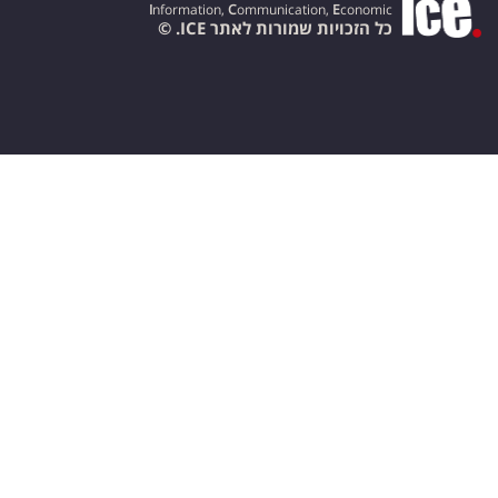
I
nformation,
C
ommunication,
E
conomic
כל הזכויות שמורות לאתר ICE. ©