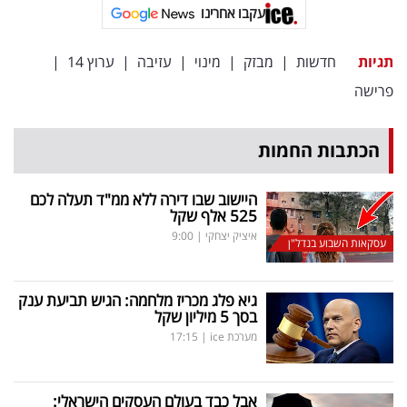
פרסמו
עקבו אחרינו
באייס
תגיות
חדשות
|
מבזק
|
מינוי
|
עזיבה
|
ערוץ 14
|
עקבו
פרישה
אחרינו:
הכתבות החמות
היישוב שבו דירה ללא ממ"ד תעלה לכם
525 אלף שקל
איציק יצחקי
|
9:00
עסקאות השבוע בנדל"ן
גיא פלג מכריז מלחמה: הגיש תביעת ענק
בסך 5 מיליון שקל
מערכת ice
|
17:15
אבל כבד בעולם העסקים הישראלי: