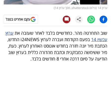
ערוץ 14 (צילום shutterstock, מסך ערוץ 14)
קריפטו
עקבו אחרינו בגוגל
ויראלי
שוב התחרטה מהר. כחודשיים בלבד לאחר שעזבה את
ערוץ
טלוויזיה
עכשיו 14
בפעם הקודמת ועברה לערוץ i24NEWS החדש,
עסקי
הכתבת מיר יונה חזרה בחודש אוגוסט האחרון לערוץ. כעת,
מיר ששימשה כמבזקנית וכתבת מהדורה כללית בערוץ שוב
ספורט
הודיעה על סיום דרכה אחרי 8 חודשים בלבד.
קריירה
ולימודים
מינויים
רייטינג
רכב