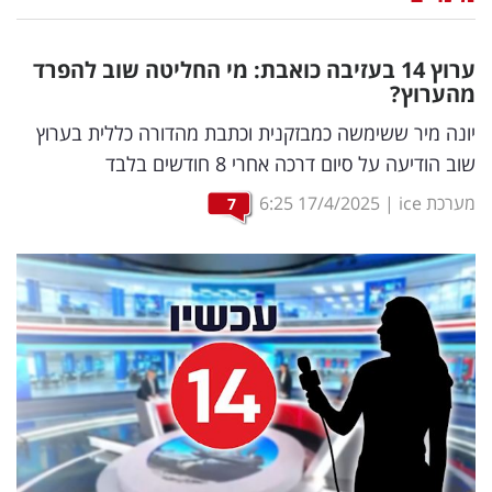
נדל"ן
ערוץ 14 בעזיבה כואבת: מי החליטה שוב להפרד
דיגיטל
מהערוץ?
וטק
יונה מיר ששימשה כמבזקנית וכתבת מהדורה כללית בערוץ
שוב הודיעה על סיום דרכה אחרי 8 חודשים בלבד
שיווק
מערכת ice
|
17/4/2025
6:25
7
ופרסום
משפט
מדדים
ומחקרים
דעות
רכילות
עסקית