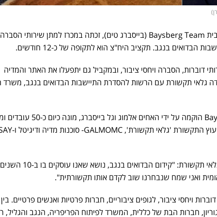
ן)
פירמת הייעוץ "גלאי תקשורת" מבית Baysberg Team (בייסברג טים), זכתה במכרז למתן שירותי הס
ת הבדואים בנגב. תקציב היח"צ הוא לתקופה של כ-12 חודשים.
ותי דוברות, הסברה ויחסי ציבור, ובמקביל גם יתפעלו את האתר והמדיה
 גלאי תקשורת עם הרשות להסדרת התיישבות הבדואים בנגב, משרד הש
קבוצת התקשורת Baysberg Team הוקמה על ידי האחים אלמוג וגל ב
יגאל גלאי, מייסד פירמת הייעוץ גלאי תקשורת: "קידום הבדואים בנגב, נושא שאנו עוסקים בו ב-10 השנים
מית ואני שמח שנבחרנו שוב לקדם אותו תקשורתית".
ברות ויחסי ציבור, לגופים ציבוריים, חברות פרטיות ואנשים פרטיים. בין
וריון, חברות הבת של כללית, המשרד לפיתוח הפריפריה, הנגב והגליל, 