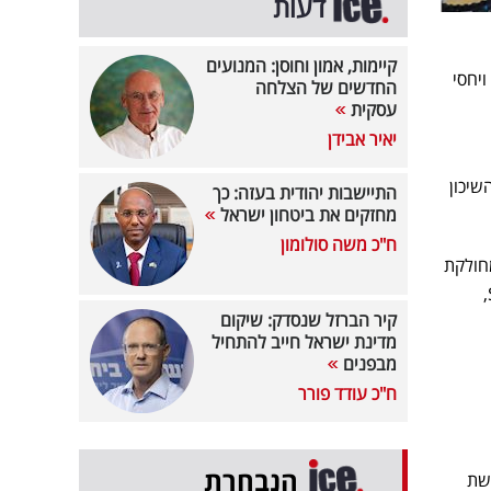
דעות
קיימות, אמון וחוסן: המנועים
ברה ויחסי
החדשים של הצלחה
עסקית
יאיר אבידן
יכון
התיישבות יהודית בעזה: כך
מחזקים את ביטחון ישראל
ח"כ משה סולומון
ייסברג, מונה כיום כ-50 עובדים ומחולקת
לשלוש חברות מרכזיות- פירמת ייעוץ התקשורת 'גלאי תקשורת', GALMOMC- סוכנות מדיה ודיגיטל ו-SAY,
קיר הברזל שנסדק: שיקום
מדינת ישראל חייב להתחיל
מבפנים
ח"כ עודד פורר
הנבחרת
רשת