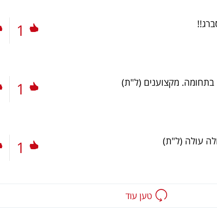
ברג!!
1
 בתחומה. מקצוענים
(ל"ת)
1
ולה עולה
(ל"ת)
1
טען עוד