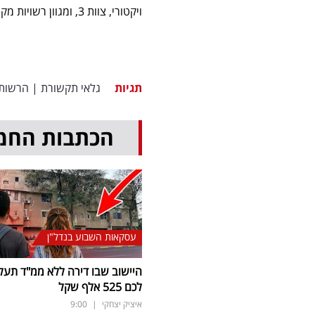
ויקטורי, צוות 3, ומגוון רשויות מקומיות ביניהן עיריית אשקלון ויהוד מונוסון.
תגיות
גלאי תקשורת
|
הרשות 
הכתבות החמ
עסקאות השבוע בנדל"ן
היישוב שבו דירה ללא ממ"ד תעל
לכם 525 אלף שקל
איציק יצחקי
|
9:00