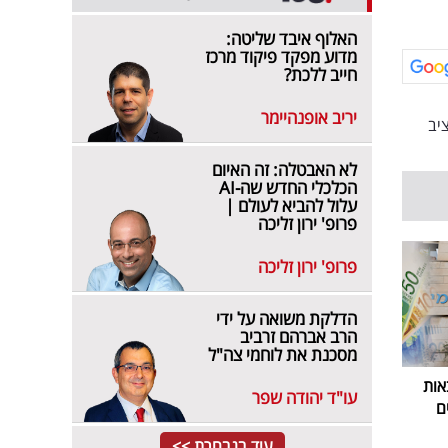
האלוף איבד שליטה:
מדוע מפקד פיקוד מרכז
חייב ללכת?
יריב אופנהיימר
יב
לא האבטלה: זה האיום
הכלכלי החדש שה-AI
עלול להביא לעולם |
פרופ' ירון זליכה
פרופ' ירון זליכה
הדלקת משואה על ידי
הרב אברהם זרביב
מסכנת את לוחמי צה"ל
אות
עו"ד יהודה שפר
ם
עוד בנבחרת >>