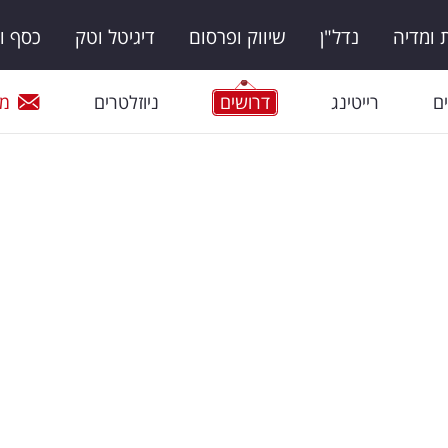
ומדיה
נדל"ן
שיווק ופרסום
דיגיטל וטק
כסף ו
ם
רייטינג
דרושים
ניוזלטרים
מי