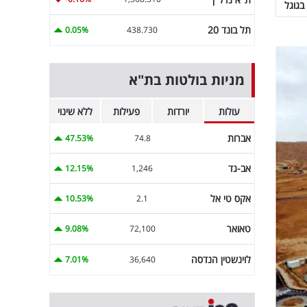
בגוגל
תל בונד 20
0.05%
438.730
מניות בולטות בת"א
עולות
יורדות
פעילות
ללא שינוי
אברות
47.53%
74.8
אב-גד
12.15%
1,246
אקס טי אל
10.53%
2.1
טאואר
9.08%
72,100
לוינשטין הנדסה
7.01%
36,640