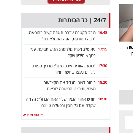
24/7 | כל הכותרות
מיכל הקטנה עברה תאונה קשה בהופעה:
16:48
"מכה מטורפת, הפה התמלא דם"
שה
גיא פלג מכריז מלחמה: הגיש תביעת ענק
17:15
בסך 5 מיליון שקל
"נוגע באזורים אינטימיים": מדריך ספורט
17:30
לילדים נעצר בחשד חמור
ביטוח לאומי מגדיל את הקצבאות
18:20
משמעותית: זו הבשורה לזכאים
חודש אחרי הגמר של "האח הגדול": זה מה
18:30
שקרה עם גל רובין ורפאלה טווינה
כל החדשות