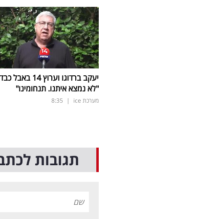
יעקב ברדוגו וערוץ 14 באבל כב
"לא נמצא איתנו. תנחומינו"
מערכת ice
|
8:35
תגובות לכתב