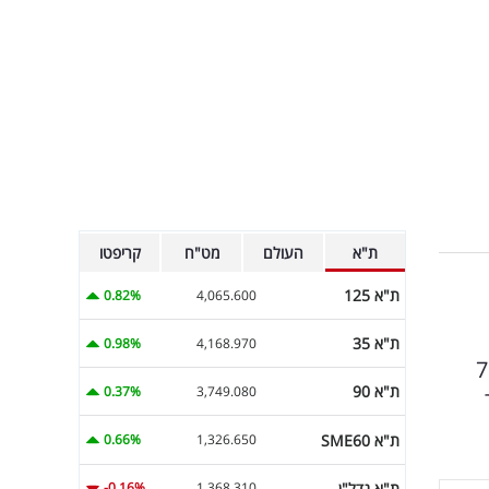
ת"א
העולם
מט"ח
קריפטו
ת"א 125
0.82%
4,065.600
ת"א 35
0.98%
4,168.970
ם של חברת היזמות ברק נופך, הראשון ברחוב ז'בוטינסקי 71
ת"א 90
0.37%
3,749.080
ר
ת"א SME60
0.66%
1,326.650
ת"א נדל"ן
-0.16%
1,368.310