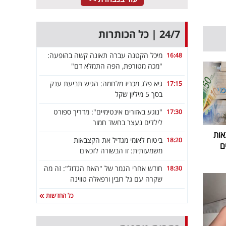
24/7 | כל הכותרות
מיכל הקטנה עברה תאונה קשה בהופעה:
16:48
"מכה מטורפת, הפה התמלא דם"
גיא פלג מכריז מלחמה: הגיש תביעת ענק
17:15
בסך 5 מיליון שקל
"נוגע באזורים אינטימיים": מדריך ספורט
17:30
לילדים נעצר בחשד חמור
אות
ביטוח לאומי מגדיל את הקצבאות
18:20
ם
משמעותית: זו הבשורה לזכאים
חודש אחרי הגמר של "האח הגדול": זה מה
18:30
שקרה עם גל רובין ורפאלה טווינה
כל החדשות