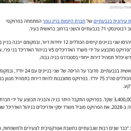
אשית גבעתיים)
 עירונית בגבעתיים
של
חברת היזמות ברק נופך
המתמחה בפרויקטי
עתיים והשני ברחוב בראשית בעיר.
קומות עם 33 יחידות דיור. תכנון הפרויקט מתבצע על ידי משרד האדריכלים V5 בניהול האדריכל 
דש יכלול תמהיל דירות ייחודי בסטנדרט בניה גבוה.
הפרויקט השני ממוקם ברחוב בראשית בגבעתיים. מדובר על הריסה של שני
מחירי הדירות בפרויקט יחלו מ-3,400,000 שקל. בפרויקט התקבל היתר בניה והבניה תבוצע על ידי חב
השקד שצפויה להשלים את הבניה ב-2028. את הפרויקט מוביל משרד יסקי אדריכלים בניהול האדריכל ש
סר: "כבר שנים רבות שגבעתיים נחשבת אטרקטיבית לצעירים ולמשפחות, 