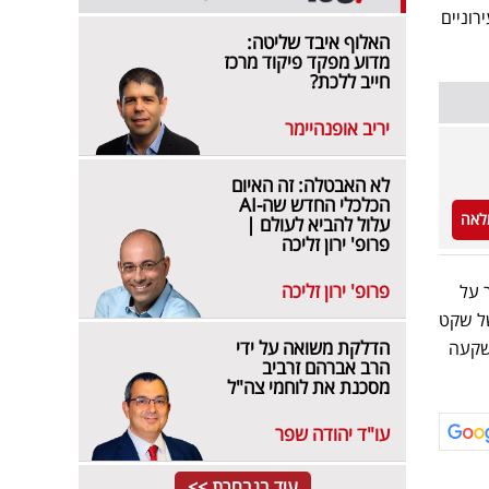
רוניים
האלוף איבד שליטה:
מדוע מפקד פיקוד מרכז
חייב ללכת?
יריב אופנהיימר
לא האבטלה: זה האיום
הכלכלי החדש שה-AI
לאה
עלול להביא לעולם |
פרופ' ירון זליכה
פרופ' ירון זליכה
 על
של שקט
הדלקת משואה על ידי
השקעה
הרב אברהם זרביב
מסכנת את לוחמי צה"ל
עו"ד יהודה שפר
עוד בנבחרת >>