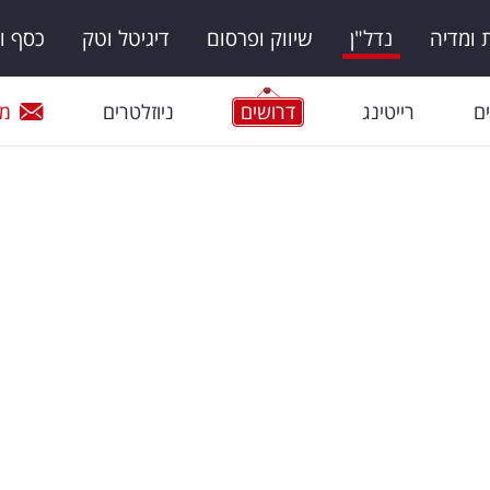
ומדיה
נדל"ן
שיווק ופרסום
דיגיטל וטק
כסף ו
ם
רייטינג
דרושים
ניוזלטרים
מי