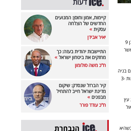
דעות
קיימות, אמון וחוסן: המנועים
החדשים של הצלחה
עסקית
יאיר אבידן
במסגרת הפרויקט בז'בוטינסקי, ייהרסו שני בניינים קיימים הכוללים 12 יחידות דיור, ובמקומם ייבנה בניין בן 9
בני פרי, אשר
התיישבות יהודית בעזה: כך
מחזקים את ביטחון ישראל
ח"כ משה סולומון
 בניינים עם 24 יח"ד, ובמקומם בניה
של שני בניינים בני תשע קומות הכוללים סה"כ 75 יח"ד. בפרויקט מתוכננות להיות דירות בתמהיל מגוון בנות 3-
קיר הברזל שנסדק: שיקום
מדינת ישראל חייב להתחיל
מבפנים
רת עץ
ח"כ עודד פורר
אול
הנבחרת
כשהיא