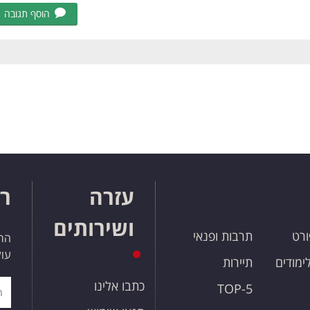
הוסף תגובה
עזרה
רו
ושירותים
ורט
תרבות ופנאי
הרש
עול
לימודים
תיירות
כתבו אלינו
TOP-5