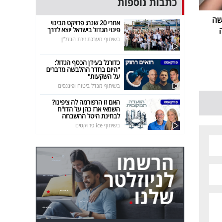
כתבות נוספות
שה
אחרי 20 שנה: פרויקט הבינוי
פינוי הגדול בישראל יוצא לדרך
בשיתוף מערכת זירת הנדל"ן
כדורגל בעידן הכסף הגדול:
"היום בחדר ההלבשה מדברים
על השקעות"
בשיתוף מגדל ביטוח ופיננסים
האם זו הרפורמה לה ציפינו?
השמאי ארז כהן על הדו"ח
לבחינת היטל ההשבחה
בשיתוף ice פרויקטים