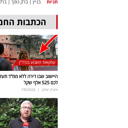
תגיות
בניין
|
ברק נופך
|
ברק 
הכתבות החמ
עסקאות השבוע בנדל"ן
היישוב שבו דירה ללא ממ"ד תעל
לכם 525 אלף שקל
איציק יצחקי
|
7/8/2026