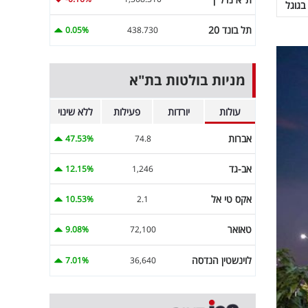
בגוגל
תל בונד 20
0.05%
438.730
מניות בולטות בת"א
עולות
יורדות
פעילות
ללא שינוי
אברות
47.53%
74.8
אב-גד
12.15%
1,246
אקס טי אל
10.53%
2.1
טאואר
9.08%
72,100
לוינשטין הנדסה
7.01%
36,640