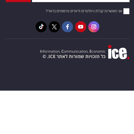
אני מאשר/ת קבלת ניוזלטרים ודיוורים פרסומיים בדוא"ל
I
nformation,
C
ommunication,
E
conomic
כל הזכויות שמורות לאתר ICE. ©