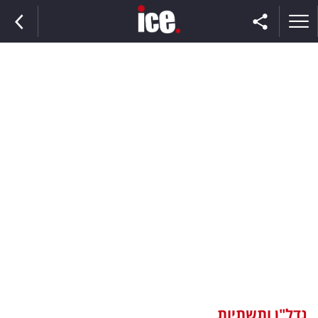
ראשי
הנבחרת
השוק
תקשורת
ומדיה
כסף
וצרכנות
נדל"ן ותשתיות