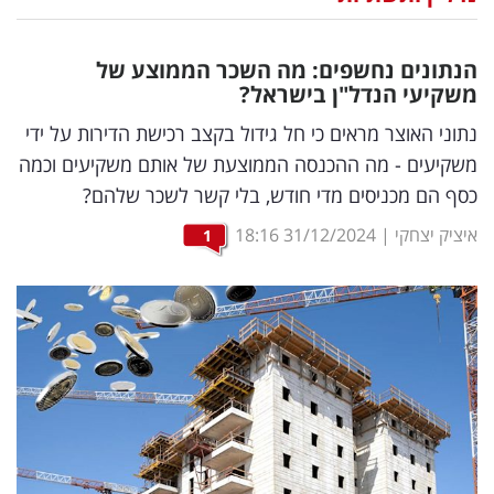
נדל"ן
הנתונים נחשפים: מה השכר הממוצע של
דיגיטל
משקיעי הנדל"ן בישראל?
וטק
נתוני האוצר מראים כי חל גידול בקצב רכישת הדירות על ידי
משקיעים - מה ההכנסה הממוצעת של אותם משקיעים וכמה
שיווק
כסף הם מכניסים מדי חודש, בלי קשר לשכר שלהם?
ופרסום
איציק יצחקי
|
31/12/2024
18:16
1
משפט
מדדים
ומחקרים
דעות
רכילות
עסקית