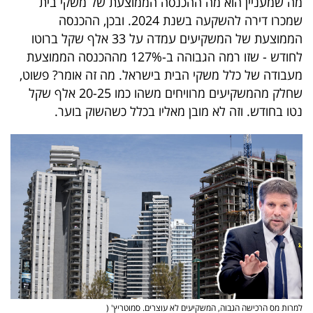
מה שמעניין הוא מה ההכנסה הממוצעת של משקי בית
40
שמכרו דירה להשקעה בשנת 2024. ובכן, ההכנסה
הממוצעת של המשקיעים עמדה על 33 אלף שקל ברוטו
לחודש - שזו רמה הגבוהה ב-127% מההכנסה הממוצעת
שיתופי
מעבודה של כלל משקי הבית בישראל. מה זה אומר? פשוט,
פעולה
שחלק מהמשקיעים מרוויחים משהו כמו 20-25 אלף שקל
נטו בחודש. וזה לא מובן מאליו בכלל כשהשוק בוער.
דרושים
ניוזלטרים
מייל
אדום
למרות מס הרכישה הגבוה, המשקיעים לא עוצרים. סמוטריץ' (