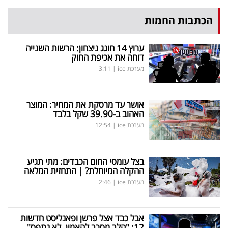
הכתבות החמות
ערוץ 14 חוגג ניצחון: הרשות השנייה
דוחה את אכיפת החוק
מערכת ice
|
3:11
אושר עד מרסקת את המחיר: המוצר
האהוב ב-39.90 שקל בלבד
מערכת ice
|
12:54
בצל עומסי החום הכבדים: מתי תגיע
ההקלה המיוחלת? | התחזית המלאה
מערכת ice
|
2:46
אבל כבד אצל פרשן ופאנליסט חדשות
12: "הלב מסרב להאמין. לא נתפס"