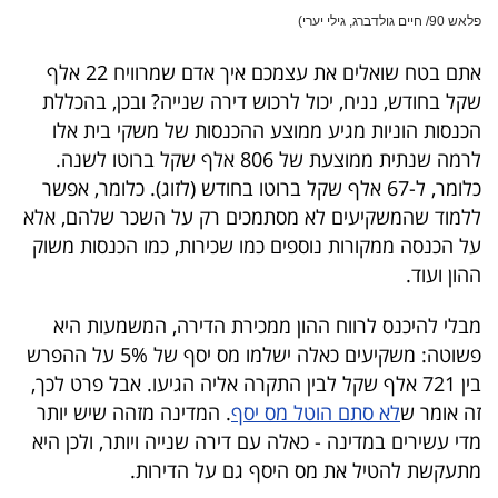
פרסמו
פלאש 90/ חיים גולדברג, גילי יערי)
באייס
אתם בטח שואלים את עצמכם איך אדם שמרוויח 22 אלף
עקבו
שקל בחודש, נניח, יכול לרכוש דירה שנייה? ובכן, בהכללת
הכנסות הוניות מגיע ממוצע ההכנסות של משקי בית אלו
אחרינו:
לרמה שנתית ממוצעת של 806 אלף שקל ברוטו לשנה.
כלומר, ל-67 אלף שקל ברוטו בחודש (לזוג). כלומר, אפשר
ללמוד שהמשקיעים לא מסתמכים רק על השכר שלהם, אלא
על הכנסה ממקורות נוספים כמו שכירות, כמו הכנסות משוק
ההון ועוד.
מבלי להיכנס לרווח ההון ממכירת הדירה, המשמעות היא
פשוטה: משקיעים כאלה ישלמו מס יסף של 5% על ההפרש
בין 721 אלף שקל לבין התקרה אליה הגיעו. אבל פרט לכך,
זה אומר ש
לא סתם הוטל מס יסף
. המדינה מזהה שיש יותר
מדי עשירים במדינה - כאלה עם דירה שנייה ויותר, ולכן היא
מתעקשת להטיל את מס היסף גם על הדירות.