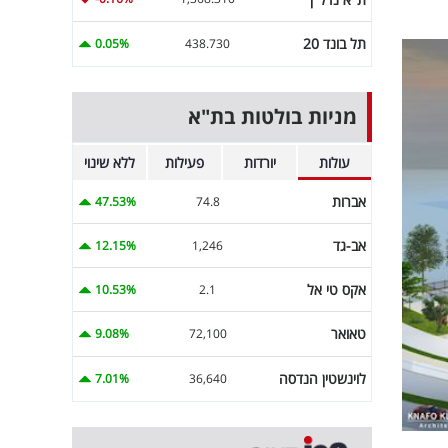
תל בונד 20
0.05%
438.730
מניות בולטות בת"א
עולות
יורדות
פעילות
ללא שינוי
אברות
47.53%
74.8
אב-גד
12.15%
1,246
אקס טי אל
10.53%
2.1
טאואר
9.08%
72,100
לוינשטין הנדסה
7.01%
36,640