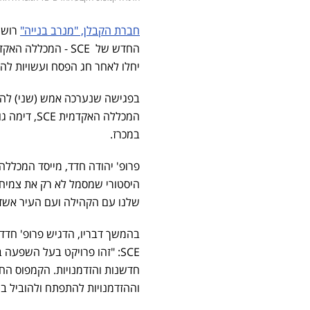
חברת הקבלן, "מנרב
בנייה"
רושמ
החדש של SCE - המכללה האקדמית להנדסה ע"ש
יחלו לאחר חג הפסח ועשויות להימשך כ-25
בפגישה שנערכה אמש (שני) להתנ
המכללה האקדמית
SCE
, דימה ג
במכרז.
שלנו עם הקהילה ועם העיר אשד
בהמשך דבריו, הדגיש פרופ' חד
SCE: "זהו פרויקט בעל השפעה
חדשנות והזדמנויות. הקמפוס החד
וההזדמנויות להתפתח ולהוביל בת