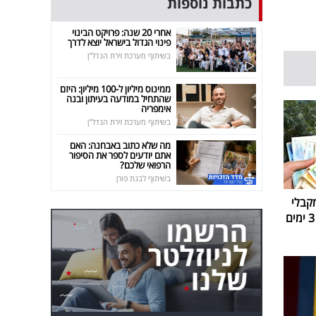
כתבות נוספות
אחרי 20 שנה: פרויקט הבינוי
פינוי הגדול בישראל יוצא לדרך
בשיתוף מערכת זירת הנדל"ן
ממינוס מיליון ל-100 מיליון: היזם
שהתחיל במודעה בעיתון ובנה
אימפריה
בשיתוף מערכת זירת הנדל"ן
מה שלא כתוב באבחנה: האם
אתם יודעים לספר את הסיפור
הרפואי שלכם?
בשיתוף לבנת פורן
קבלי