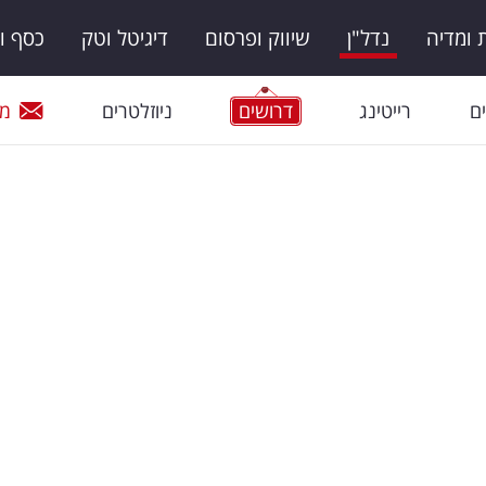
ומדיה
נדל"ן
שיווק ופרסום
דיגיטל וטק
כסף ו
ם
רייטינג
דרושים
ניוזלטרים
מי