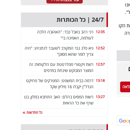
נו
".
24/7 | כל הכותרות
ת הקו
רני רהב באבל כבד: "האהובה הלכה
12:35
 שקלים, מכירה
לעולמה, האמינה בי"
גיא פלג נגד המקורב לשעבר לנתניהו: "היה
12:52
צריך לומר שהוא מסוכן"
רשת ויקטורי מפלרטטת עם הלקוחות: זה
12:57
המוצר המבוקש שינחת במדפים
דרמה בבית המשפט: המפרקים של פרויקט
13:18
הנדל"ן יקבלו 16 מיליון שקל
לאה
רשות המסים בהלם: האב התחבא במלון, בנו
13:27
שרף את כל הראיות
כל החדשות