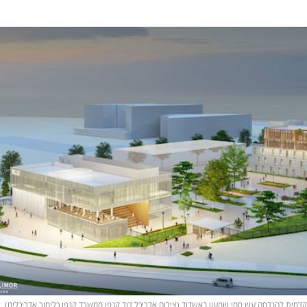
ית להנדסה עש סמי שמעון באשדוד (צילום אדריכל דוד קנפו ממשרד קנפו כלימור אדריכלים)