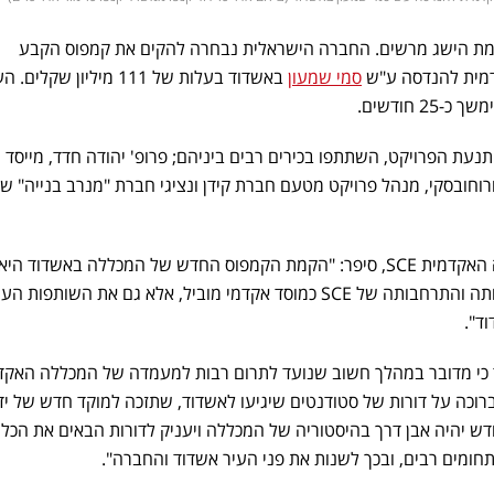
ת הישג מרשים. החברה הישראלית נבחרה להקים את קמפוס הקבע
סמי שמעון
באשדוד בעלות של 111 מיליון שקל
 חודשים.
עת הפרויקט, השתתפו בכירים רבים ביניהם; פרופ' יהודה חדד, מייסד
ורוחובסקי, מנהל פרויקט מטעם חברת קידן ונציגי חברת "מנרב בנייה" ש
פרופ' יהודה חדד, מייסד המכללה האקדמית SCE, סיפר: "הקמת הקמפוס החדש של המכללה באשדוד 
היסטורי שמסמל לא רק את צמיחתה והתרחבותה של SCE כמוסד אקדמי מוביל, אלא גם את השותפו
וד".
ד כי מדובר במהלך חשוב שנועד לתרום רבות למעמדה של המכללה האקד
 ברוכה על דורות של סטודנטים שיגיעו לאשדוד, שתזכה למוקד חדש של יד
ש יהיה אבן דרך בהיסטוריה של המכללה ויעניק לדורות הבאים את הכלי
חומים רבים, ובכך לשנות את פני העיר אשדוד והחברה".