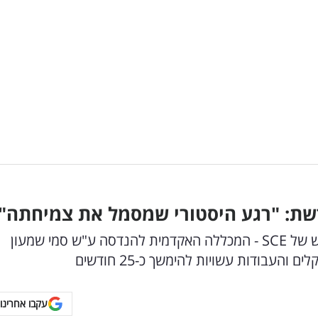
ת: "רגע היסטורי שמסמל את צמיחתה"
חברת "מנרב בנייה" תקים את קמפוס הקבע החדש של SCE - המכללה האקדמית להנדסה ע"ש סמי שמעון
עקבו אחרינו 