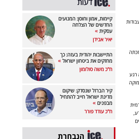
דעות
קיימות, אמון וחוסן: המנועים
ים. העבודות
החדשים של הצלחה
עסקית
יאיר אבידן
זכתה
התיישבות יהודית בעזה: כך
מחזקים את ביטחון ישראל
ח"כ משה סולומון
היא רגע
ת העמוקה
קיר הברזל שנסדק: שיקום
מדינת ישראל חייב להתחיל
מבפנים
מית
ח"כ עודד פורר
ע,
ם
הנבחרת