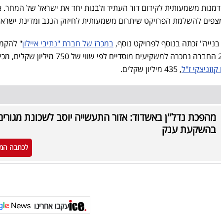
דמנות משמעותית לקידום דור העתיד ולבנות יחד את ישראל של המחר. א
צפים להשלמת הפרויקט שיתרום משמעותית לחיזוק הנגב ומדינת ישראל
בנייה" זכתה בנוסף לפרויקט נוסף,
במכרז של חברת "נתיבי איילון
" להקמ
הכחול בראשון לציון. בשנת 2021 החברה נמכרה למשקיעים מוסדיים לפי שווי של 750 מיליון
וזניצקי ז"ל
, 435 מיליון שקלים.
מהפכת נדל"ן באשדוד: אזור התעשייה יוסב לשכונת מגורים
בהשקעת ענק
לכתבה המ
עקבו אחרינו