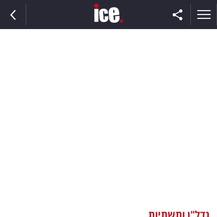
ראשי
הנבחרת
השוק
תקשורת
ומדיה
כסף
וצרכנות
נדל"ן ותשתיות