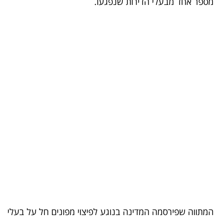
מספר אחד מבעלי הדירות שנפגעו.
בריאות
תרבות
ופנאי
תיירות
TOP-
5
המילון
הכלכלי
פודקאסט
40
המתווה שפירסמה המדינה בנוגע לפיצוי מפונים חל על בעלי
UNDER