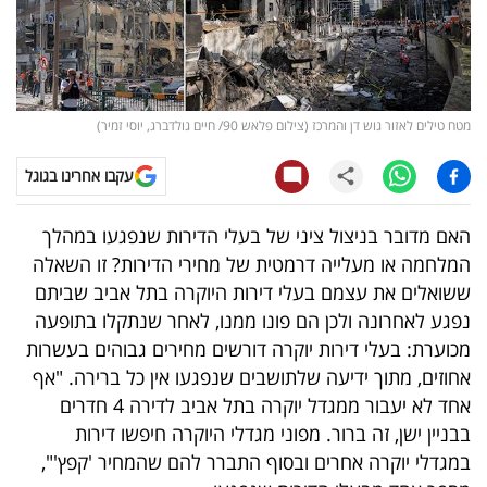
קריפטו
ויראלי
מטח טילים לאזור גוש דן והמרכז (צילום פלאש 90/ חיים גולדברג, יוסי זמיר)
טלוויזיה
עקבו אחרינו בגוגל
עסקי
ספורט
האם מדובר בניצול ציני של בעלי הדירות שנפגעו במהלך
המלחמה או מעלייה דרמטית של מחירי הדירות? זו השאלה
קריירה
ששואלים את עצמם בעלי דירות היוקרה בתל אביב שביתם
ולימודים
נפגע לאחרונה ולכן הם פונו ממנו, לאחר שנתקלו בתופעה
מכוערת: בעלי דירות יוקרה דורשים מחירים גבוהים בעשרות
מינויים
אחוזים, מתוך ידיעה שלתושבים שנפגעו אין כל ברירה. "אף
אחד לא יעבור ממגדל יוקרה בתל אביב לדירה 4 חדרים
רייטינג
בבניין ישן, זה ברור. מפוני מגדלי היוקרה חיפשו דירות
במגדלי יוקרה אחרים ובסוף התברר להם שהמחיר 'קפץ'",
רכב