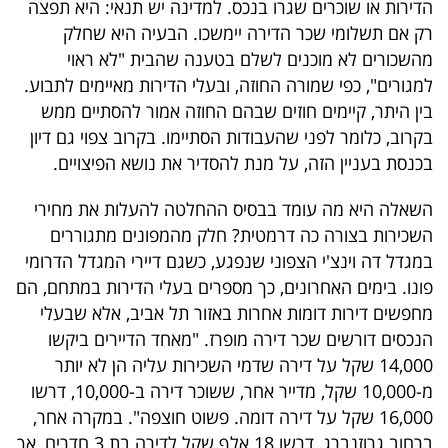
הדירות או שוכרים שגרו בנכס. למדינה יש תנאי: היא תפצה
40
רק אם תשלומי שכר הדירה יימשכו. הבעיה היא שחלק
מהשכורים לא מוכנים לשלם בטענה שהבית "לא ראוי
למגורים", כפי שמורה החוזה, ובעלי הדירות מאיימים לתבוע.
שיתופי
בין היתר, קיימים חוזים שבהם החוזה אמור להסתיים ממש
פעולה
בקרוב, כלומר לפני שהעבודות הסתיימו. בקרוב צפוי גם דיון
בכנסת בעניין הזה, על מנת להסדיר את נושא הפיצויים.
השאלה היא מה עומד בבסיס ההחלטה להעלות את מחירי
דרושים
השכירות בצורה כה דרמטית? חלק מהמפונים מתגוררים
במגדל דה וינצ'י הצפוני שנפגע, כשגם דיירי המגדל הדרומי
ניוזלטרים
פונו. בימים האחרונים, כך מספרים בעלי הדירות במתחם, הם
מחפשים דירות דומות אחרות באזור תל אביב, אלא שבעלי
הנכסים דורשים שכר דירה מופרז. "מאחד הדיירים ביקשו
מייל
14,000 שקל על דירה שדמי השכירות עליה הן לא יותר
אדום
מ-10,000 שקל, מדייר אחר, ששוכר דירה ב-10,000, דרשו
16,000 שקל על דירה דומה. פשוט חוצפה". במקרה אחר,
ברחוב גרוזנברג, דרשו 18 אלף שקל לדירה בת 3 חדרים, אך