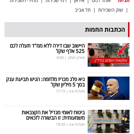
תגיות
אוהד דנוס
|
איראן
|
דמי שכירות
|
מחירי השכירות
|
שוק השכירות
|
תל אביב
הכתבות החמות
היישוב שבו דירה ללא ממ"ד תעלה לכם
525 אלף שקל
איציק יצחקי
|
9:00
עסקאות השבוע בנדל"ן
גיא פלג מכריז מלחמה: הגיש תביעת ענק
בסך 5 מיליון שקל
מערכת ice
|
17:15
ביטוח לאומי מגדיל את הקצבאות
משמעותית: זו הבשורה לזכאים
מערכת ice
|
18:20