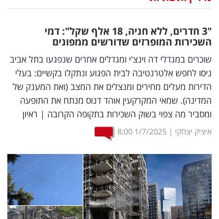
נדל"ן
"3 חדרים, ללא חניה, 18 אלף שקל": דמי
דיגיטל
השכירות המופרזים שדורשים ממפונים
וטק
שוכרים במגדלי דה וינצ'י ומגדלים אחרים שנפגעו בתל אביב
ניסו לחפש אלטרנטיבה לבית הפגוע ונתקלו בקשיים: בעלי
שיווק
הדירות מעלים מחירים ומנצלים את המצב (ואת המענק של
ופרסום
המדינה). שמאי המקרקעין אוהד דנוס מנתח את התופעה
ומסביר מה צפוי בשוק השכירות בתקופה הקרובה | ראיון
משפט
איציק יצחקי
|
1/7/2025
8:00
מדדים
ומחקרים
דעות
רכילות
עסקית