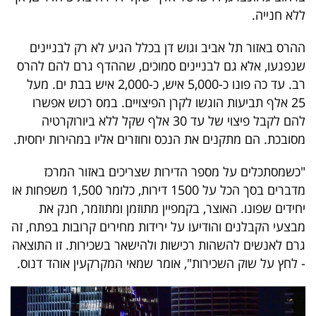
פרסמו
ללא חנייה.
באייס
ההרס באזור תל אביב וגוש דן בכלל הגיע לא רק לבניינים
עקבו
שנפגעו, אלא גם לבניינים סמוכים, שההדף גרם להם להרס
רב. עד כה פונו כ-5,000 איש, כ-2,000 איש בבת ים. מעל
אחרינו:
25 אלף תביעות הוגשו לקרן הפיצויים. במס רכוש אפשרו
להם לקבל פיצוי של עד 30 אלף שקל ללא ביורוקרטיה
מסובכת. הם מתקנים את הנכס וחוזרים אליו במהירות יחסית.
"כשמסתכלים על מספר הדירות שצריכים באזור המרכז
מדברים בסך הכל על 1500 דירות, כלומר 1,500 משפחות או
יחידים שפונו. האוצר, בקמפיין מתוזמן ומתוזמר, חנק את
מבצעי הקבלנים והודיעו על ירידות מחירים קרובות בפתח, זה
גרם לאנשים להשהות רכישות ולהישאר בשכירות. זו התוצאה
- לחץ על שוק השכירות", אומר שמאי המקרקעין אוהד דנוס.