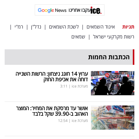
עקבו אחרינו
תגיות
איגוד השמאים
|
לשכת השמאים
|
נדל"ן
|
רמ"י
|
רשות מקרקעי ישראל
|
שמאים
הכתבות החמות
ערוץ 14 חוגג ניצחון: הרשות השנייה
דוחה את אכיפת החוק
מערכת ice
|
3:11
אושר עד מרסקת את המחיר: המוצר
האהוב ב-39.90 שקל בלבד
מערכת ice
|
12:54