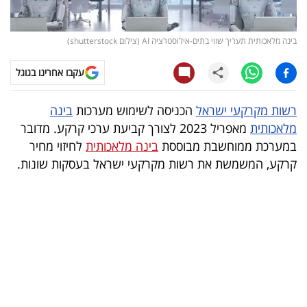
קריפטו
בינה מלאכותית תעריך שווי בתים-אילוסטרציה AI (צילום shutterstock)
ויראלי
עקבו אחרינו בגוגל
טלוויזיה
רשות מקרקעי ישראל
הכניסה לשימוש מערכות
בינה
עסקי
מלאכותית
מאפריל 2023 לצורך קביעת ערכי קרקע. מדובר
ספורט
במערכת ממוחשבת מבוססת
בינה מלאכותית
לחיזוי מחיר
קרקע, המשמשת את רשות מקרקעי ישראל בעסקות שונות.
קריירה
ולימודים
מינויים
רייטינג
רכב