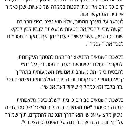
40
קיים כל גורם אליו ניתן לפנות במקרה של טעויות, שכן כאמור
אין בידי המתקשר זכות
לערער על הערך הממוכן, אלא הוא ניצב בפני הברירה
שיתופי
הקשה שבין להכיל את הטעות שנעשתה לגביו לבין לבקש
שומה פרטנית, אשר עשויה לערוך זמן ואף במקרים מסוימים
פעולה
לסכל את העסקה".
בלשכת השמאים הדגישו: "בהתאם למסמך העקרונות,
דרושים
ולמקובל בעולם בשימוש במערכות מסוג זה, על רמ"י
להבטיח כי קיימת מעורבות אנושית משמעותית בתהליך
ניוזלטרים
קביעת מחירי הקרקעות, וכי הבינה המלאכותית משמשת ככלי
עזר בלבד ולא כמחליף שיקול דעת אנושי".
מייל
בלשכת השמאים סבורים כי ניתן לשלב בינה מלאכותית
במידה מסוימת: "אנו מאמינים כי שילוב מושכל של טכנולוגיה
אדום
וניסיון מקצועי אנושי הוא הדרך הנכונה להתקדם, תוך שמירה
על האיזונים הנדרשים והגנה על האינטרס הציבורי".