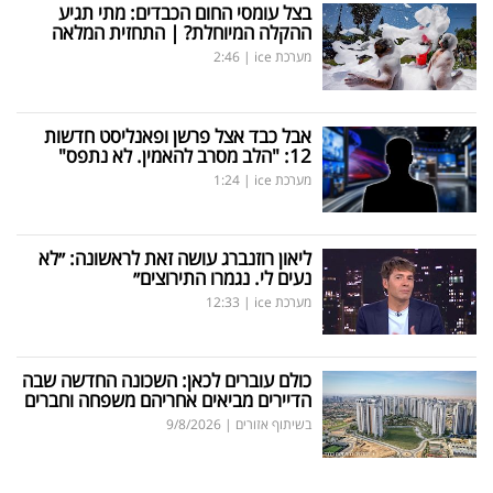
בצל עומסי החום הכבדים: מתי תגיע
ההקלה המיוחלת? | התחזית המלאה
מערכת ice
|
2:46
אבל כבד אצל פרשן ופאנליסט חדשות
12: "הלב מסרב להאמין. לא נתפס"
מערכת ice
|
1:24
ליאון רוזנברג עושה זאת לראשונה: ״לא
נעים לי. נגמרו התירוצים״
מערכת ice
|
12:33
כולם עוברים לכאן: השכונה החדשה שבה
הדיירים מביאים אחריהם משפחה וחברים
בשיתוף אזורים
|
9/8/2026