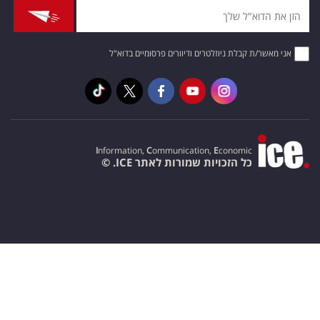
אני מאשר/ת קבלת ניוזלטרים ודיוורים פרסומיים בדוא"ל
I
nformation,
C
ommunication,
E
conomic
כל הזכויות שמורות לאתר ICE. ©