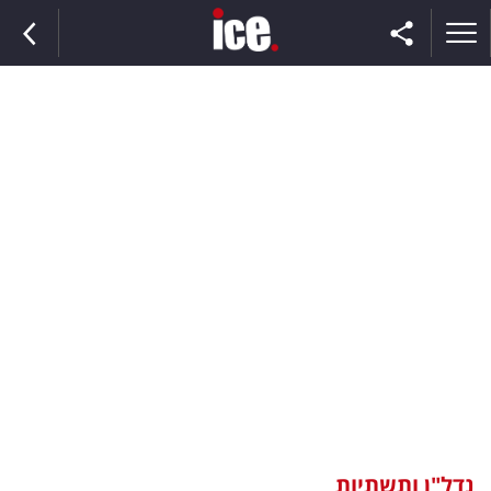
ראשי
הנבחרת
השוק
תקשורת
ומדיה
כסף
וצרכנות
נדל"ן ותשתיות