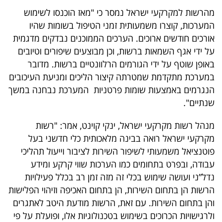
פרסמו
מהרשות למקרקעי ישראל נמסר כי "מאז הוכנסו לשימוש
באייס
המערכות, קוצרו משמעותית זמני הטיפול בשומות שהיו
אורכים חודשים ארוכים. הערכים הממוכנים נבדקים מדגמית
עקבו
על ידי אגף השמאות ברשות, וכן מבוצעים שיפורים וטיובים
אחרינו:
באופן שוטף על ידי הגורמים הרלוונטיים ברשות. מדובר
במערכת מתקדמת שמטרתה קיצור הליכים ומניעת העיכובים
הנגרמים באמצעות שומות פרטניות המערכת נבחנה במשך
שנתיים".
מנהל רשות מקרקעי ישראל, ינקי קוינט, אמר: "רשות
מקרקעי ישראל רואה בבינה מלאכותית כלי חדשני בעל
פוטנציאל משמעותי לשיפור השירות לציבור וייעול תהליכי
עבודה, ובפרט בתחומים כמו הערכות שווי קרקע ומידע
נדל”ני ועושה שימוש בכלי זה מזה זמן רב בכלל פעילויות
הרשות הן בתחום השירות, הן בתחום האכיפה וזיהוי הפלישות
והן בתחום השירות. עם זאת, הרשות מודעת היטב לאתגרים
ולרגישויות הכרוכים בשימוש בטכנולוגיות אלו, ופועלת על פי