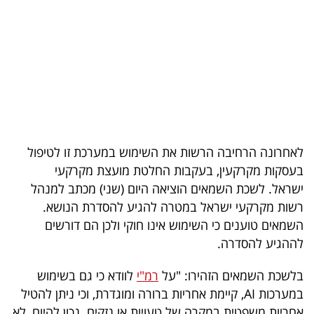
בריאות
תרבות
ופנאי
תיירות
TOP-
לאחרונה הרחיבה הרשות את השימוש במערכת זו לטיפול
5
בעסקות מקרקעין, בעקבות החלטת מועצת מקרקעי
ישראל. לשכת השמאים הוציאה היום (שני) מכתב למנהל
המילון
רשות מקרקעי ישראל במטרה להגיע להסדרת הנושא.
הכלכלי
השמאים טוענים כי השימוש אינו חוקי ולכן הם דורשים
לההגיע להסדרה.
פודקאסט
בלשכת השמאים הזהירו: "על
רמ"י
לוודא כי גם בשימוש
40
במערכות AI, קיימת אחריות ברורה ומוגדרת, וכי ניתן להטיל
UNDER
אחריות משפטית במקרה של טעויות או נזקים. נכון להיום, לא