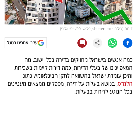
קריפטו
ויראלי
sh, פלאש 90/ יוסי אלוני)
טלוויזיה
עקבו אחרינו בגוגל
עסקי
אנשים בישראל מחזיקים בדירה בכל יישוב, מה
ספורט
יינים של בעלי הדירות, כמה דירות קיימות בשכירות
ן עומדת ישראל בהשוואה לתקן הבינלאומי? נתוני
קריירה
ס
, בנושא בעלות על דירה, מספקים ממצאים מעניינים
ולימודים
הנוגע לדירות בבעלות.
מינויים
רייטינג
רכב