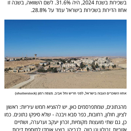
בשכירות בשנת 2024, היה 31.6%. לשם השוואה, בשנה זו
הדירות בשכירות בישראל עמד על 28.8%.
וכרים הגבוה בישראל, לפני חריש ותל אביב. מצפה רמון (shutterstock)
ונים, שמתפרסמים כאן, יש להוציא חמש עיריות: ראשון
, חולון, רחובות, כפר סבא ויבנה - שלא סיפקו נתונים. כמו
ם שתי מועצות מקומיות, זכרון יעקב וערערה, ושתיים
ות, זבולון וגן רווה. לגביהן, בוצע אומדן לתוספת דירות