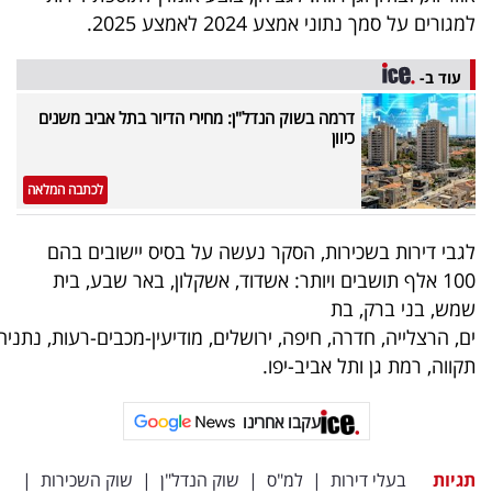
 על סמך נתוני אמצע 2024 לאמצע 2025.
 ב-
דרמה בשוק הנדל"ן: מחירי הדיור בתל אביב משנים
כיוון
לכתבה המלאה
 דירות בשכירות, הסקר נעשה על בסיס יישובים בהם
100 אלף תושבים ויותר: אשדוד, אשקלון, באר שבע, בית
 בני ברק, בת
רצלייה, חדרה, חיפה, ירושלים, מודיעין-מכבים-רעות, נתניה, פתח
, רמת גן ותל אביב-יפו.
עקבו אחרינו
ת
בעלי דירות
|
למ"ס
|
שוק הנדל"ן
|
שוק השכירות
|