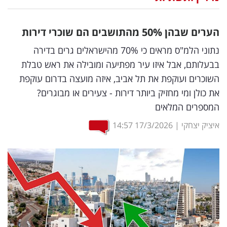
נדל"ן
ם שבהן 50
%
מהתושבים הם שוכרי דירות
דיגיטל
נתוני הלמ"ס מראים כי 70% מהישראלים גרים בדירה
וטק
ותם, אבל איזו עיר מפתיעה ומובילה את ראש טבלת
רים ועוקפת את תל אביב, איזה מועצה בדרום עוקפת
שיווק
לן ומי מחזיק ביותר דירות - צעירים או מבוגרים?
ופרסום
רים המלאים
משפט
 יצחקי
|
17/3/2026
14:57
מדדים
ומחקרים
דעות
רכילות
עסקית