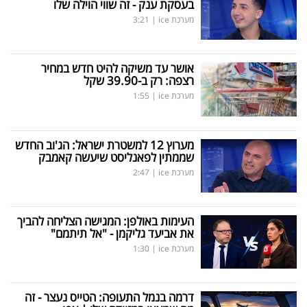
בעסקת ענק - זה שווי הוילה שלו
מערכת ice
|
3:21
אושר עד משיקה להיט חדש במחיר
רצפה: רק ב-39.90 שקל
מערכת ice
|
1:55
מערוץ 12 למשטרת ישראל: הג'וב החדש
שממתין לפאנליסט שיעשה קאמבק
מערכת ice
|
2:47
העימות באולפן: המגישה הצליחה להביך
את אביעד גליקמן - "אל תיתמם"
מערכת ice
|
1:30
דרמה בנמל התעופה: הטייס נעצר - זה