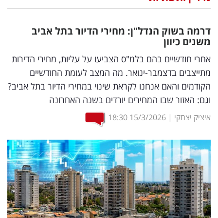
נדל"ן
דרמה בשוק הנדל"ן: מחירי הדיור בתל אביב
דיגיטל
משנים כיוון
וטק
אחרי חודשיים בהם בלמ"ס הצביעו על עליות, מחירי הדירות
מתייצבים בדצמבר-ינואר. מה המצב לעומת החודשיים
שיווק
הקודמים והאם אנחנו לקראת שינוי במחירי הדיור בתל אביב?
ופרסום
וגם: האזור שבו המחירים יורדים בשנה האחרונה
משפט
איציק יצחקי
|
15/3/2026
18:30
מדדים
ומחקרים
דעות
רכילות
עסקית