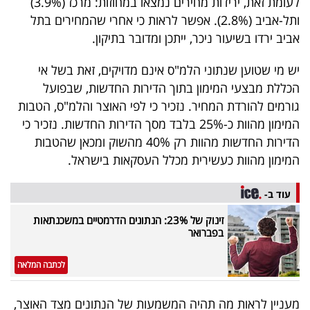
לעומת זאת, ירידות מחירים נמצאו במחוזות: מרכז (3.9%)
ותל-אביב (2.8%). אפשר לראות כי אחרי שהמחירים בתל
אביב ירדו בשיעור ניכר, ייתכן ומדובר בתיקון.
יש מי שטוען שנתוני הלמ"ס אינם מדויקים, זאת בשל אי
הכללת מבצעי המימון בתוך הדירות החדשות, שבפועל
גורמים להורדת המחיר. נזכיר כי לפי האוצר והלמ"ס, הטבות
המימון מהוות כ-25% בלבד מסך הדירות החדשות. נזכיר כי
הדירות החדשות מהוות רק 40% מהשוק ומכאן שהטבות
המימון מהוות כעשירית מכלל העסקאות בישראל.
עוד ב-
זינוק של 23%: הנתונים הדרמטיים במשכנתאות
בפברואר
לכתבה המלאה
מעניין לראות מה תהיה המשמעות של הנתונים מצד האוצר,