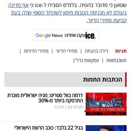
שטוען כי מדובר בהטיה. בלמ"ס הסבירו ל-ice כי
אף מדינה
בעולם לא מכניסה הטבות מימון לשקלול הסופי שלה בעת
קביעת מחירי הדיור.
עקבו אחרינו
תגיות
דירה בהנחה
|
מחירי הדיור
|
מחירי הדירות
|
משכנתאות
|
עסקאות נדל"ן
הכתבות החמות
דרמה בוול סטריט: מניה ישראלית מוכרת
התרסקה ביותר מ-30
%
מערכת ice
|
12:19
סיכום המסחר בוול סטריט
בגיל 22 בלבד: כוכב הרשת הישראלי