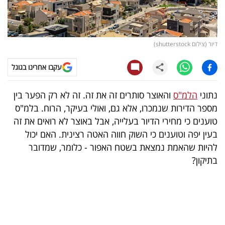
קריפטו
ויראלי
דיור (צילום shutterstock)
טלוויזיה
עקבו אחרינו בגוגל
עסקי
נתוני
הלמ"ס
והאוצר סותרים זה את זה. זה לא רק הפער בין
ספורט
מספר הדירות שנמכרו, אלא גם, ואולי בעיקר, הרוח. בלמ"ס
טוענים כי מחירי הדיור בעלייה, אבל באוצר לא רואים את זה
קריירה
בעין יפה וטוענים כי השוק חווה האטה רצינית. האם יכול
ולימודים
להיות שהאמת נמצאת בשטח האפור - כלומר, שמדובר
בתיקון?
מינויים
רייטינג
רכב