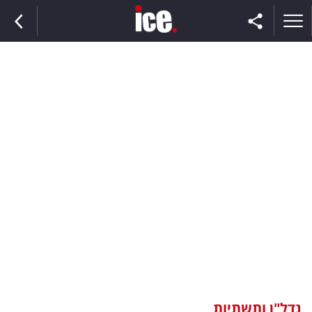
ראשי
הנבחרת
השוק
תקשורת
ומדיה
כסף
וצרכנות
נדל"ן ותשתיות