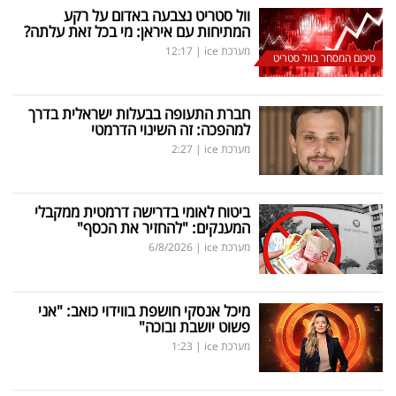
וול סטריט נצבעה באדום על רקע
המתיחות עם איראן: מי בכל זאת עלתה?
מערכת ice
|
12:17
סיכום המסחר בוול סטריט
חברת התעופה בבעלות ישראלית בדרך
למהפכה: זה השינוי הדרמטי
מערכת ice
|
2:27
ביטוח לאומי בדרישה דרמטית ממקבלי
המענקים: "להחזיר את הכסף"
מערכת ice
|
6/8/2026
מיכל אנסקי חושפת בווידוי כואב: "אני
פשוט יושבת ובוכה"
מערכת ice
|
1:23