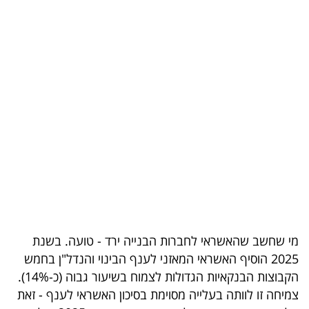
בריאות
תרבות
ופנאי
תיירות
TOP-
5
המילון
הכלכלי
מי שחשב שהאשראי לחברות הבנייה ירד - טועה. בשנת
פודקאסט
2025 הוסיף האשראי המאזני לענף הבינוי והנדל"ן בחמש
הקבוצות הבנקאיות הגדולות לצמוח בשיעור גבוה (כ-14%).
40
צמיחה זו לוותה בעלייה מסוימת בסיכון האשראי לענף - זאת
UNDER