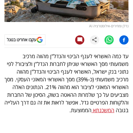
קריפטו
ויראלי
נדלן ומחירים-אילוסטרציה AI
טלוויזיה
עקבו אחרינו בגוגל
עסקי
עד כמה האשראי לענף הבינוי והנדל"ן מהווה מרכיב
ספורט
משמעותי מסך האשראי שניתן לחברות הנדל"ן ולציבור? לפי
נתוני בנק ישראל, האשראי לענף הבינוי והנדל"ן מהווה
קריירה
מרכיב משמעותי (כ-39%) מסך האשראי המאזני העסקי. מסך
ולימודים
האשראי המאזני לציבור הוא מהווה 21%. הנתונים האלה
מצביעים על כך שלמרות ההאטה בשוק, הסיכון של החברות
מינויים
והלקוחות הפרטיים גדל. אפשר לראות את זה גם דרך העלייה
בגובה
המשכנתא
הממוצעת.
רייטינג
רכב