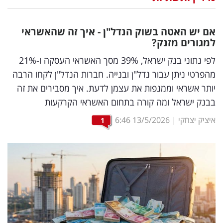
נדל"ן
אם יש האטה בשוק הנדל"ן - איך זה שהאשראי
דיגיטל
למגורים מזנק?
וטק
לפי נתוני בנק ישראל, 39% מסך האשראי העסקה ו-21%
מהפרטי ניתן עבור נדל"ן ובנייה. חברות הנדל"ן לקחו הרבה
שיווק
יותר אשראי וממנפות את עצמן לדעת. איך מסבירים את זה
ופרסום
בבנק ישראל ומה קורה בתחום האשראי הקרקעות
משפט
איציק יצחקי
|
13/5/2026
6:46
1
מדדים
ומחקרים
דעות
רכילות
עסקית