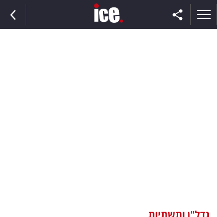
ראשי
הנבחרת
השוק
תקשורת
ומדיה
כסף
וצרכנות
נדל"ן ותשתיות