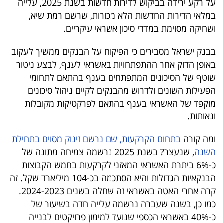
על רקע ירידה בביקוש לדירות חדשות בשנת 2025, עלייה
40
במלאי הדירות החדשות הלא מכורות, שרשם רמת שיא,
ושחיקה מסוימת במדדי סיכון אשראי עיקריים.
שיתופי
בבנק ישראל מסבירים כי הפיקוח על הבנקים ממשיך לעקוב
פעולה
באופן הדוק אחר ההתפתחויות באשראי לענף, לבצע ניטור
שוטף של הסיכונים המתפתחים בענף בהתאם לתחומי
הפעילות השונים ולדרוש מהבנקים לקיים ניהול סיכונים
מוקפד של האשראי בענף בהתאם לפרקטיקות מקובלות
דרושים
ונאותות.
ניוזלטרים
ומה קורה
בתחום הקרקעות, שם נרשם זינוק מסוים בתחילת
השנה
, שנעצר? בשנת 2025 נרשמה צמיחה מתונה של
כ-6% ביתרת האשראי המאזני לקרקעות בחמש הקבוצות
מייל
הבנקאיות הגדולות והיא הסתכמה בכ-104 מיליארד שקל. זה
אדום
קרה אחרי האטה באשראי זה שחלה בשנים 2024-2023.
כמו כן, בשנה שעברה נרשמה עלייה חדה בשיעור של
כ-40% באשראי הכספי שנועד למימון פרויקטים לבנייה