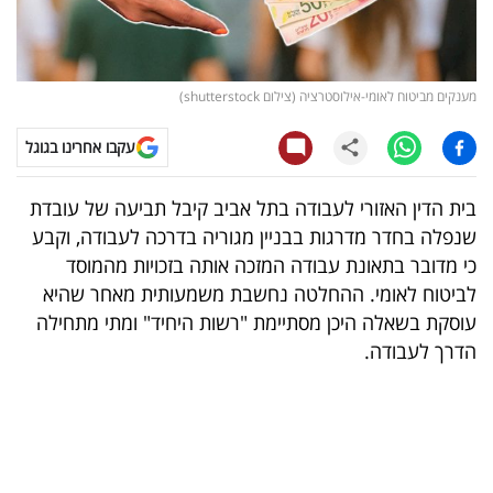
קריפטו
ויראלי
מענקים מביטוח לאומי-אילוסטרציה (צילום shutterstock)
טלוויזיה
עקבו אחרינו בגוגל
עסקי
בית הדין האזורי לעבודה בתל אביב קיבל תביעה של עובדת
ספורט
שנפלה בחדר מדרגות בבניין מגוריה בדרכה לעבודה, וקבע
כי מדובר בתאונת עבודה המזכה אותה בזכויות מהמוסד
קריירה
לביטוח לאומי. ההחלטה נחשבת משמעותית מאחר שהיא
ולימודים
עוסקת בשאלה היכן מסתיימת "רשות היחיד" ומתי מתחילה
הדרך לעבודה.
מינויים
רייטינג
רכב