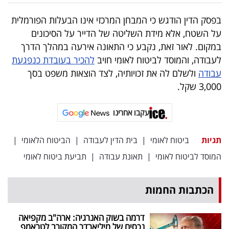
פרסמו
בפסק הדין הודגש כי המבחן המרכזי אינו הבעלות הפורמלית
באייס
על השטח, אלא מידת השליטה של הדייר על הסיכונים
עקבו
במקום. לאור זאת, נקבע כי התאונה אירעה במהלך הדרך
לעבודה, והמוסד לביטוח לאומי חויב
להכיר בעובדת כנפגעת
אחרינו:
עבודה
ולשלם לה את זכויותיה, לצד הוצאות משפט בסך
3,000 שקל.
עקבו אחרינו
תגיות
ביטוח לאומי
|
בית הדין לעבודה
|
הביטוח הלאומי
|
המוסד לביטוח לאומי
|
תאונת עבודה
|
תביעת ביטוח לאומי
הכתבות החמות
דרמה בשוק האנרגיה: ארה"ב מקפיאה
נכסים של מיליארדר המקורב לטראמפ