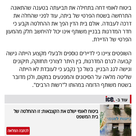
40
ביטוח לאומי דחה בתחילה את תביעתה בטענה שהתאונה
התרחשה בשטח הפרטי של ביתה, עוד לפני שהחלה את
דרכה לעבודה. אולם בית הדין הפך את ההחלטה וקבע כי
שיתופי
חדר המדרגות בבניין משותף אינו יכול להיחשב חלק מהמעון
פעולה
הפרטי של הדיירת.
השופטים ציינו כי לדיירים נוספים ולבעלי מקצוע הייתה גישה
קבועה לגרם המדרגות, בין היתר לצורכי תחזוקה, תיקונים
דרושים
וגישה לגג הבניין. בשל כך נקבע כי לעובדת לא הייתה
שליטה מלאה על הסיכונים והמפגעים במקום, ולכן מדובר
ניוזלטרים
בשטח משותף הדומה במהותו ל"רשות הרבים".
עוד ב-
מייל
ביטוח לאומי ישלם את הקצבאות: זו ההחלטה של
אדום
בית המשפט
לכתבה המלאה