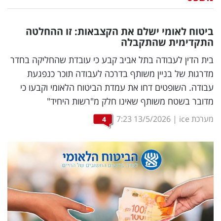
נדל"ן
ביטוח לאומי ישלם את הקצבאות: זו ההחלטה
דיגיטל
התקדימית שהתקבלה
וטק
בית הדין לעבודה בתל אביב קבע כי עובדת שהחליקה בחדר
מדרגות של בניין משותף בדרכה לעבודה תוכר כנפגעת
שיווק
עבודה. השופטים דחו את עמדת הביטוח הלאומי וקבעו כי
ופרסום
מדובר בשטח משותף שאינו חלק מ"רשות היחיד"
משפט
מערכת ice
|
13/5/2026
7:23
4
מדדים
ומחקרים
דעות
רכילות
עסקית