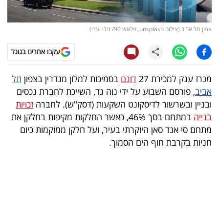
קריפטו
צפון תל אביב (צילום unsplash, פלאש 90/ גילי יערי)
ויראלי
עקבו אחרינו בגוגל
טלוויזיה
מכרז ענק למכירת 27
דונם
בסמיכות למלון מנדרין בצפון
תל
עסקי
אביב
, פורסם השבוע על ידי נוה גד, השייכת לחברת נכסים
ספורט
ובניין ובשרשור לדיסקונט השקעות (דסק"ש). לחברה
זכויות
בנייה
במתחם בסך 46%, כאשר החלקות מקיפות בחלקן את
קריירה
מתחם סי אנד סאן היוקרתי בעיר, ועל חלקן ממוקמות כיום
ולימודים
חניות בקרבת חוף הים הסמוך.
מינויים
רייטינג
רכב