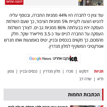
פרסמו
לכתבה המלאה
באייס
עוד צוין כי לחברה היו 44% ממניות החברה, ובנוסף עליה
להגיש הצעה לקניית 5% ממניות הציבור, כך שעם השלמת
עקבו
העסקה יהיו בבעלותה 86% ממניות גב-ים. לצורך השלמת
אחרינו:
העסקה על החברה לגייס עוד כ-3.5 מיליארד שקל. חלק
מהסכום, כך מקווים בנכסים ובניין, יגויס באמצעות אותו מגרש
אטרקטיבי המשקיף למלון מנדרין.
עקבו אחרינו
תגיות
דסקש
|
מכרז
|
מלון מנדרין
|
נכסים ובניין
|
צפון
ת"א
|
שדה דב
הכתבות החמות