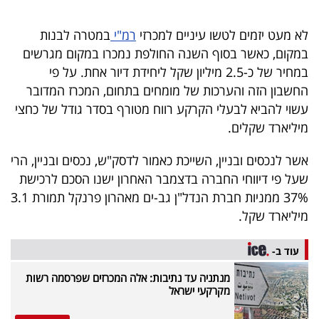
40
לא מעט יזמים לטשו עיניים למכרזי
רמ"י
במטרה לבנות
במקום, כאשר בסוף השנה החולפת נמכרו במקום מגרשים
שיתופי
במחיר של כ-2.5 מיליון שקל ליחידת דיור אחת. על פי
החשבון הזה והערכות של מומחים בתחום, המכרז המדובר
פעולה
עשוי להביא לבעלי הקרקע רווח מטורף בסדר גודל של כחצי
מיליארד שקלים.
דרושים
אשר לנכסים ובניין, השייכת כאמור לדסק"ש, נכסים ובניין, הרי
שעל פי דיווחי החברה בדצמבר האחרון ישנו הסכם לרכישת
ניוזלטרים
37% ממניות חברת הנדל"ן גב-ים מאהרון פרנקל תמורת 3.1
מיליארד שקל.
מייל
עוד ב-
אדום
מנתניה עד נתיבות: אלה המכרזים שפרסמה רשות
מקרקעי ישראל