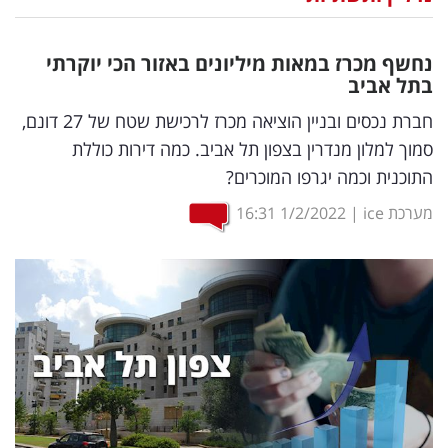
נדל"ן
נחשף מכרז במאות מיליונים באזור הכי יוקרתי
דיגיטל
בתל אביב
וטק
חברת נכסים ובניין הוציאה מכרז לרכישת שטח של 27 דונם,
סמוך למלון מנדרין בצפון תל אביב. כמה דירות כוללת
שיווק
התוכנית וכמה יגרפו המוכרים?
ופרסום
מערכת ice
|
1/2/2022
16:31
משפט
מדדים
ומחקרים
דעות
רכילות
עסקית