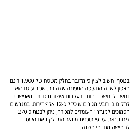
בריאות
תרבות
ופנאי
תיירות
TOP-
5
בנוסף, חשוב לציין כי מדובר בחלק משטח של 1,900 דונם
המילון
מצפון לשדה התעופה המפונה שדה דב, שכידוע גם הוא
הכלכלי
נחשב לנחשק במיוחד בעקבות אישור תוכנית המאפשרת
להקים בו רובע מגורים שיכלול כ-12 אלף דירות. במגרשים
פודקאסט
הסמוכים למנדרין העומדים למכירה, ניתן לבנות כ-270
דירות, זאת על פי תוכנית מתאר המחלקת את השטח
40
לחמישה מתחמי משנה.
UNDER