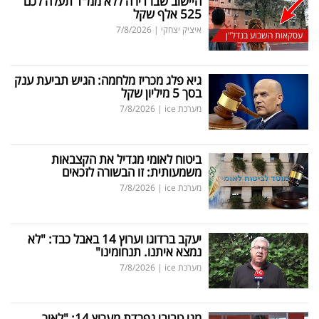
היישוב שבו דירה ללא ממ"ד תעלה לכם
525 אלף שקל
איציק יצחקי
|
7/8/2026
עסקאות השבוע בנדל"ן
גיא פלג מכריז מלחמה: הגיש תביעת ענק
בסך 5 מיליון שקל
מערכת ice
|
7/8/2026
ביטוח לאומי מגדיל את הקצבאות
משמעותית: זו הבשורה לזכאים
מערכת ice
|
7/8/2026
יעקב ברדוגו וערוץ 14 באבל כבד: "לא
נמצא איתנו. תנחומינו"
מערכת ice
|
7/8/2026
מגי טביבי נפרדת מערוץ 14: "לאור