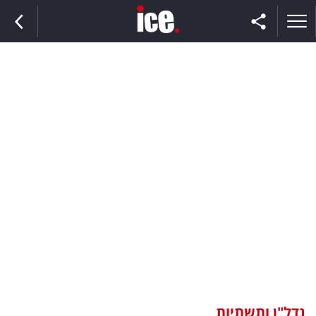
ראשי
הנבחרת
השוק
תקשורת
ומדיה
כסף
וצרכנות
נדל"ן ותשתיות