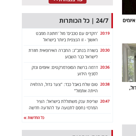
24/7 | כל הכותרות
יומים
'רוקדים עם כוכבים' מול 'חתונה ממבט
20:19
ראשון' - זו הנצפית ביותר בישראל
בשורה בנתב"ג: החברה האירופאית חוזרת
20:30
לישראל כבר השבוע
דרמה ברשת הסופרמרקטים: איומים ונזק
20:36
לסניף הידוע
טום שלח באבל כבד: "צער גדול, ההלוויה
20:38
ול,
הייתה אתמול"
שריפת ענק משתוללת בישראל: הציר
20:47
המרכזי נחסם לתנועה עד להודעה חדשה
כל החדשות