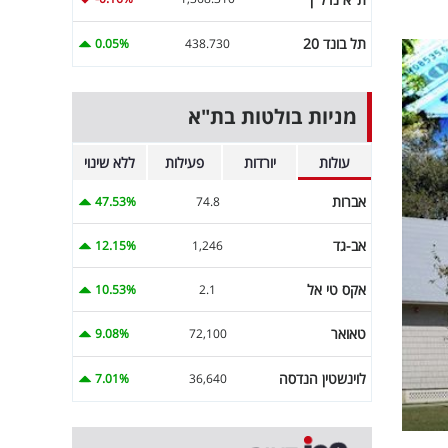
תל בונד 20
0.05%
438.730
מניות בולטות בת"א
עולות
יורדות
פעילות
ללא שינוי
אברות
47.53%
74.8
אב-גד
12.15%
1,246
אקס טי אל
10.53%
2.1
טאואר
9.08%
72,100
לוינשטין הנדסה
7.01%
36,640