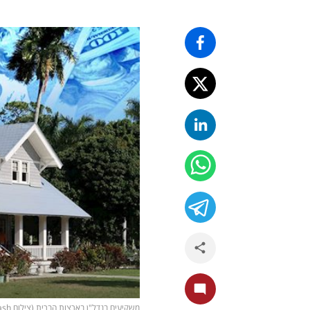
משקיעים בנדל"ן בארצות הברית (צילום unsplash)