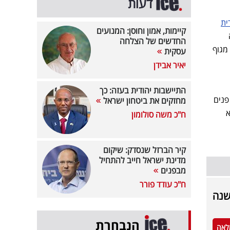
דעות
ית
קיימות, אמון וחוסן: המנועים
החדשים של הצלחה
מגוף
עסקית
יאיר אבידן
התיישבות יהודית בעזה: כך
פנים
מחזקים את ביטחון ישראל
א
ח"כ משה סולומון
קיר הברזל שנסדק: שיקום
מדינת ישראל חייב להתחיל
מבפנים
ח"כ עודד פורר
הנבחרת
לאה