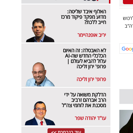
האלוף איבד שליטה:
מדוע מפקד פיקוד מרכז
רכוש
חייב ללכת?
ה"ב
יריב אופנהיימר
לא האבטלה: זה האיום
הכלכלי החדש שה-AI
עלול להביא לעולם |
פרופ' ירון זליכה
פרופ' ירון זליכה
הדלקת משואה על ידי
הרב אברהם זרביב
מסכנת את לוחמי צה"ל
עו"ד יהודה שפר
עוד בנבחרת >>