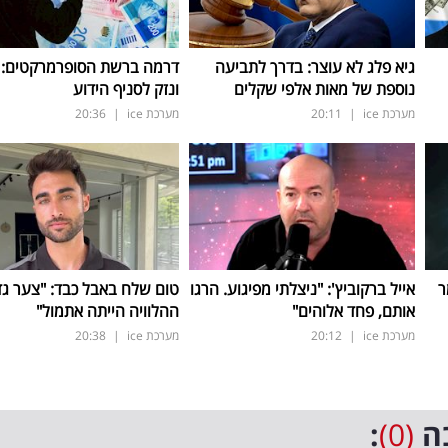
גיא פלג לא עוצר: בדרך לתביעה
דרמה ברשת הסופרמרקטים: א
נוספת של מאות אלפי שקלים
ונזק לסניף הידוע
מערכת ice
|
20:11
מערכת ice
|
20:36
ר
אייל ברקוביץ': "ניצלתי מפיגוע. הרגו
טום שלח באבל כבד: "צער גד
אותם, פחד אלוהים"
ההלוויה הייתה אתמול"
מערכת ice
|
20:12
מערכת ice
|
20:38
ה
(0)
: