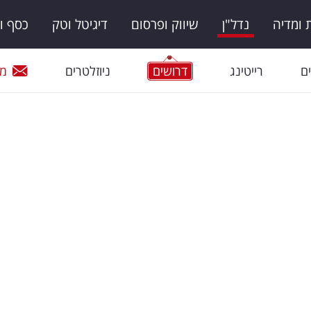
ומדיה
נדל"ן
שיווק ופרסום
דיגיטל וטק
כסף ו
ם
רייטינג
דרושים
ניוזלטרים
מי