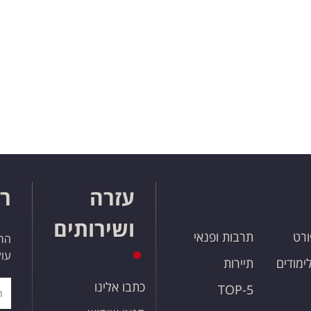
עזרה
רו
ושירותים
ורט
תרבות ופנאי
הרש
עול
לימודים
תיירות
כתבו אלינו
TOP-5