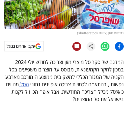
קריפטו
ויראלי
רשתות מזון (צילום shutterstock)
טלוויזיה
עקבו אחרינו בגוגל
עסקי
ספורט
המדגם של סקר סל מוצרי מזון וצריכה לחודש יולי 2024
במכון לחקר הקמעונאות, מבוסס על מוצרים משפיעים בסל
קריירה
הקניה של המגזר הכללי למשק בית ממוצע ה מורכב מארבע
ולימודים
נפשות , בהתאמה לכמויות צריכה אופיינית נתוני
הסל
מהווים
כ 70% מכלל הצריכה החודשית. אבל איפה הכי זול לקנות
מינויים
בישראל את סל המוצרים?
רייטינג
רכב