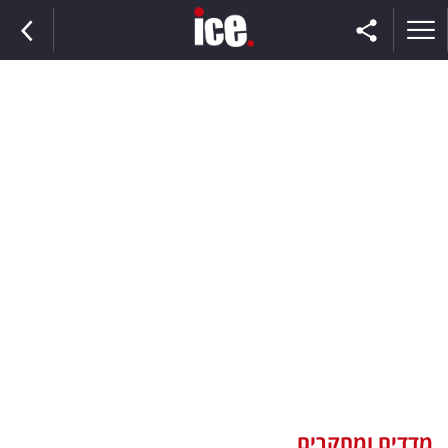
ראשי
הנבחרת
השוק
תקשורת
ומדיה
כסף
וצרכנות
מדדים ומחקרים