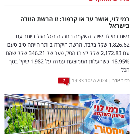
נדל"ן
רמי לוי, אושר עד או קרפור: זו הרשת הזולה
דיגיטל
בישראל
וטק
רשת רמי לוי שיווק השקמה החזיקה בסל הזול ביותר עם
1,826.62 שקל בלבד, הרשת היקרה ביותר הייתה טיב טעם
שיווק
עם 2,172.83 שקל לאותו הסל, פער של 346.21 שקל שהם
ופרסום
18.95%, כשהעלות הממוצעת עמדה על 1,982 שקל בסך
הכל
משפט
כפיר אדר
|
10/7/2024
19:33
2
מדדים
ומחקרים
דעות
רכילות
עסקית