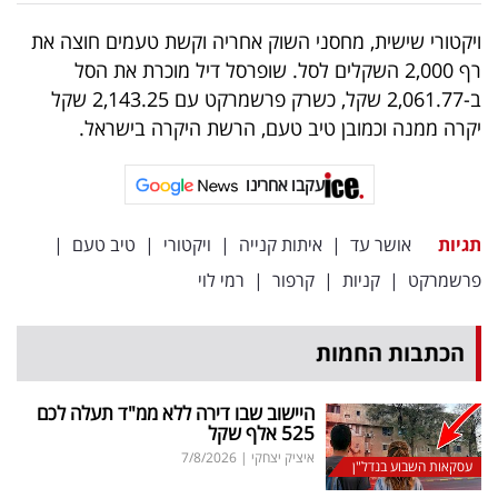
ויקטורי שישית, מחסני השוק אחריה וקשת טעמים חוצה את
רף 2,000 השקלים לסל. שופרסל דיל מוכרת את הסל
ב-2,061.77 שקל, כשרק פרשמרקט עם 2,143.25 שקל
יקרה ממנה וכמובן טיב טעם, הרשת היקרה בישראל.
עקבו אחרינו
תגיות
אושר עד
|
איתות קנייה
|
ויקטורי
|
טיב טעם
|
פרשמרקט
|
קניות
|
קרפור
|
רמי לוי
הכתבות החמות
היישוב שבו דירה ללא ממ"ד תעלה לכם
525 אלף שקל
איציק יצחקי
|
7/8/2026
עסקאות השבוע בנדל"ן