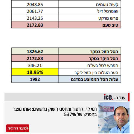
פרסמו
באייס
עקבו
אחרינו:
עוד ב-
רמי לוי, קרפור ומחסני השוק נחשפים: אותו מוצר
בהפרש של 537%
לכתבה המלאה