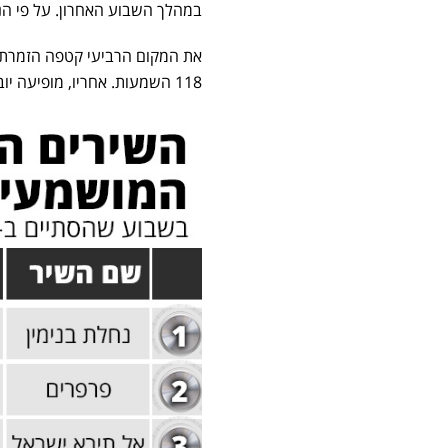
במהלך השבוע האחרון. על פי הנתונים, השיר הושמע 
את המקום הרביעי קטפה הזמרת
118 השמעות. אחריו, מופיעה יובל דיין עם השיר "הנה באו הימים" עם 111 פעמים במהלך השבוע.