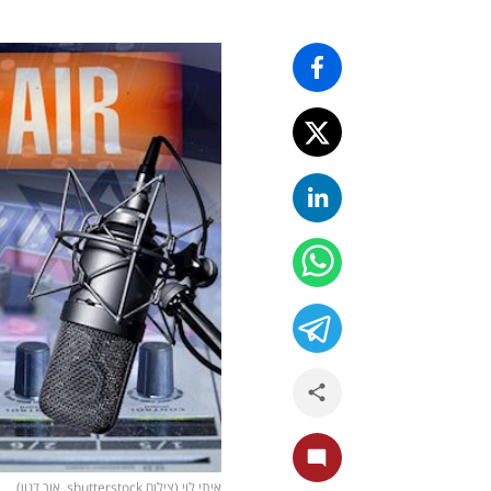
איתי לוי (צילום shutterstock, אור דנון)