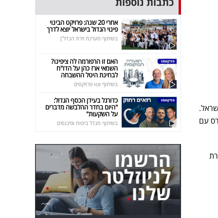
כתבות נוספות
אחרי 20 שנה: פרויקט הבינוי
פינוי הגדול בישראל יוצא לדרך
בשיתוף מערכת זירת הנדל"ן
האם זו הרפורמה לה ציפינו?
השמאי ארז כהן על הדו"ח
לבחינת היטל ההשבחה
בשיתוף ice פרויקטים
כדורגל בעידן הכסף הגדול:
"היום בחדר ההלבשה מדברים
שראל.
על השקעות"
 מארס עם
בשיתוף מגדל ביטוח ופיננסים
וצרת