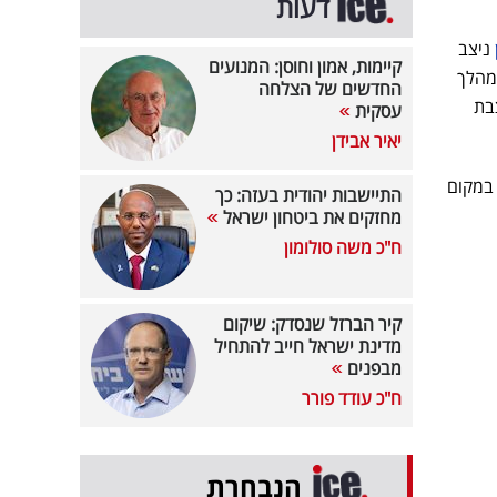
דעות
ניצב
קיימות, אמון וחוסן: המנועים
י זכה ל-454 השמעות במהלך
החדשים של הצלחה
 ואחריו ניצבת
עסקית
יאיר אבידן
. במקום
התיישבות יהודית בעזה: כך
מחזקים את ביטחון ישראל
ח"כ משה סולומון
קיר הברזל שנסדק: שיקום
מדינת ישראל חייב להתחיל
מבפנים
ח"כ עודד פורר
הנבחרת