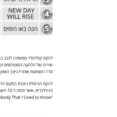
להקת קולדפליי ממשיכה לככב במ
110 השמעות ואחריו ניצב האמן והמלחין הבריטי אלטון ג'ון עם 95 השמעות במהלך השבוע.
ניו-זי
"Somebody That I Used to Know" שביצעה עם גוטייה.