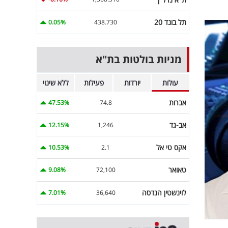
תל בונד 20
0.05%
438.730
מניות בולטות בת"א
עולות
יורדות
פעילות
ללא שינוי
אברות
47.53%
74.8
אב-גד
12.15%
1,246
אקס טי אל
10.53%
2.1
טאואר
9.08%
72,100
לוינשטין הנדסה
7.01%
36,640