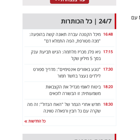
, נציגת ישראל באירוויזיון, בזכות השיר New Day Will Come עם
24/7 | כל הכותרות
מיכל הקטנה עברה תאונה קשה בהופעה:
16:48
"מכה מטורפת, הפה התמלא דם"
גיא פלג מכריז מלחמה: הגיש תביעת ענק
17:15
בסך 5 מיליון שקל
"נוגע באזורים אינטימיים": מדריך ספורט
17:30
לילדים נעצר בחשד חמור
ביטוח לאומי מגדיל את הקצבאות
18:20
משמעותית: זו הבשורה לזכאים
חודש אחרי הגמר של "האח הגדול": זה מה
18:30
שקרה עם גל רובין ורפאלה טווינה
כל החדשות