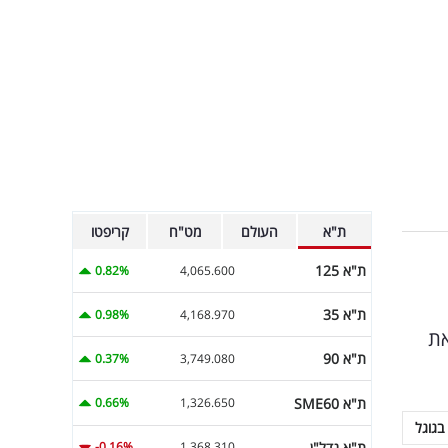
ת"א
העולם
מט"ח
קריפטו
ת"א 125
0.82%
4,065.600
ת"א 35
0.98%
4,168.970
ן קוטף את
ת"א 90
0.37%
3,749.080
ת"א SME60
0.66%
1,326.650
בגוגל
ת"א נדל"ן
-0.16%
1,368.310