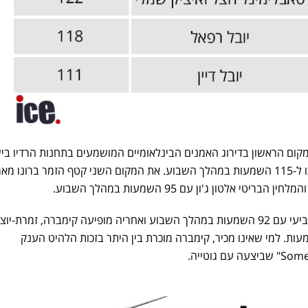
קום הראשון בדירוג האמנים הבינלאומיים המושמעים בתחנות הרדיו בי
שיריה של הלהקה המפורסמת זכו ל-115 השמעות במהלך השבוע. את המקום השני קטף הזמר ברונו
להקת הביטלס ניצבת במקום הרביעי עם 92 השמעות במהלך השבוע ואחריה מופיעה קימברה, זמרת-י
לנדית, אשר זכתה ל-72 השמעות. למי שאינו מכיר, קימברה מוכרת בין היתר בזכות הלהיט הענק