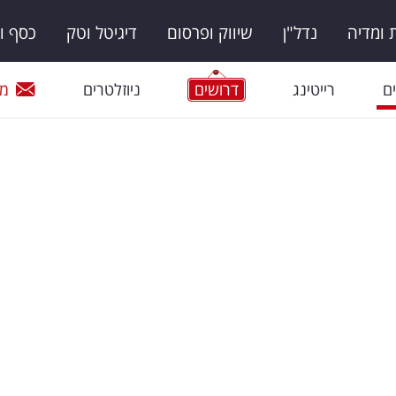
ומדיה
נדל"ן
שיווק ופרסום
דיגיטל וטק
כסף ו
ם
רייטינג
דרושים
ניוזלטרים
מי