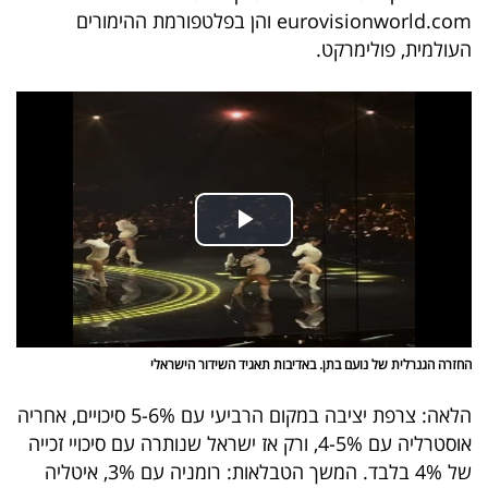
eurovisionworld.com והן בפלטפורמת ההימורים
העולמית, פולימרקט.
החזרה הגנרלית של נועם בתן. באדיבות תאגיד השידור הישראלי
הלאה: צרפת יציבה במקום הרביעי עם 5-6% סיכויים, אחריה
אוסטרליה עם 4-5%, ורק אז ישראל שנותרה עם סיכויי זכייה
של 4% בלבד. המשך הטבלאות: רומניה עם 3%, איטליה