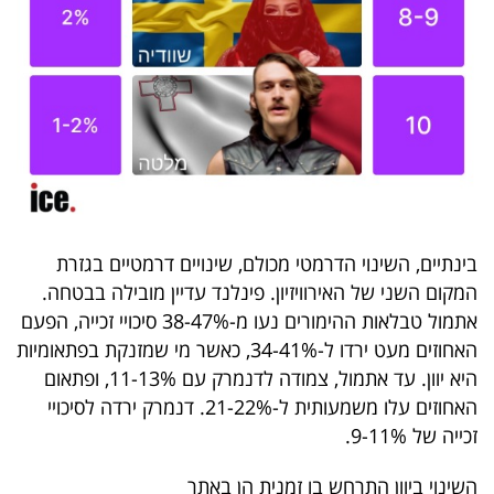
בינתיים, השינוי הדרמטי מכולם, שינויים דרמטיים בגזרת
המקום השני של האירוויזיון. פינלנד עדיין מובילה בבטחה.
אתמול טבלאות ההימורים נעו מ-38-47% סיכויי זכייה, הפעם
האחוזים מעט ירדו ל-34-41%, כאשר מי שמזנקת בפתאומיות
היא יוון. עד אתמול, צמודה לדנמרק עם 11-13%, ופתאום
האחוזים עלו משמעותית ל-21-22%. דנמרק ירדה לסיכויי
זכייה של 9-11%.
השינוי ביוון התרחש בו זמנית הן באתר