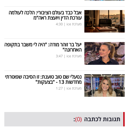
אבל כבד בעולם הציבורי: הלכה לעולמה
עורכת הדין ויועצת ראה"מ
מערכת ice
|
4:30
יעל בר זוהר מודה: "היה לי משבר בתקופה
האחרונה"
מערכת ice
|
3:47
נטעלי שם טוב טוענת: זו הסיבה שפוטרתי
מחדשות 13 - "בצעקות"
מערכת ice
|
1:27
תגובות לכתבה
(0)
: