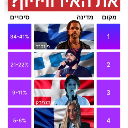
40
שיתופי
פעולה
דרושים
ניוזלטרים
מייל
אדום