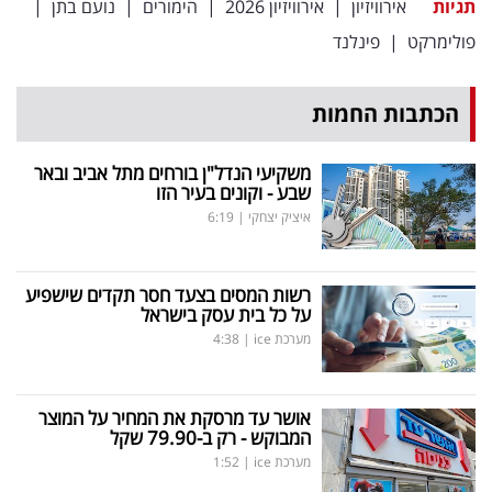
תגיות
אירוויזיון
|
אירוויזיון 2026
|
הימורים
|
נועם בתן
|
פולימרקט
|
פינלנד
הכתבות החמות
משקיעי הנדל"ן בורחים מתל אביב ובאר
שבע - וקונים בעיר הזו
איציק יצחקי
|
6:19
רשות המסים בצעד חסר תקדים שישפיע
על כל בית עסק בישראל
מערכת ice
|
4:38
אושר עד מרסקת את המחיר על המוצר
המבוקש - רק ב-79.90 שקל
מערכת ice
|
1:52