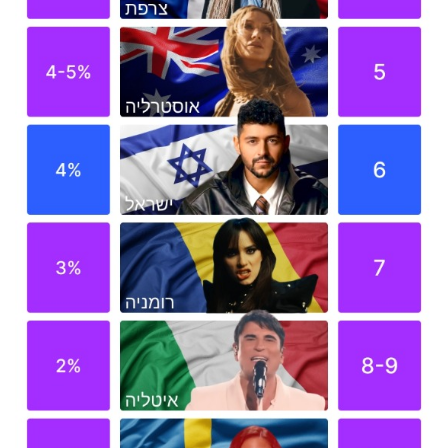
פרסמו
באייס
עקבו
אחרינו: