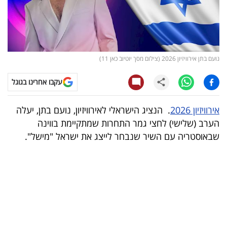
קריפטו
ויראלי
נועם בתן אירוויזיון 2026 (צילום מסך יוטיוב כאן 11)
טלוויזיה
עקבו אחרינו בגוגל
עסקי
ספורט
אירוויזיון 2026
. הנציג הישראלי לאירוויזיון, נועם בתן, יעלה
הערב (שלישי) לחצי גמר התחרות שמתקיימת בווינה
קריירה
שבאוסטריה עם השיר שנבחר לייצג את ישראל "מישל".
ולימודים
מינויים
רייטינג
רכב