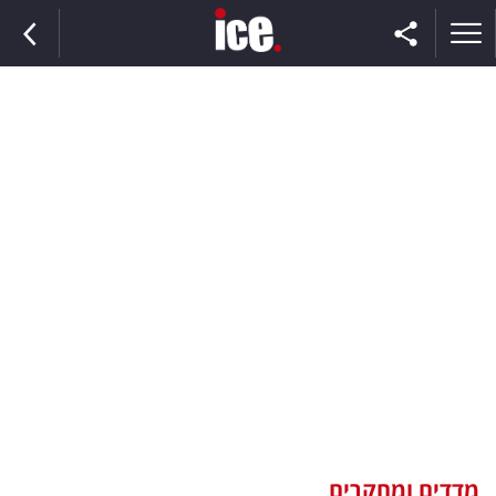
ראשי
הנבחרת
השוק
תקשורת
ומדיה
כסף
וצרכנות
מדדים ומחקרים