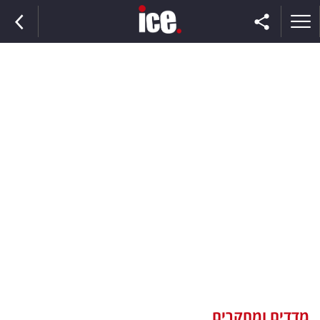
ראשי
הנבחרת
השוק
תקשורת
ומדיה
כסף
וצרכנות
מדדים ומחקרים