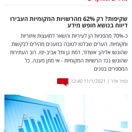
נדל"ן
שקיפות? רק 62
%
מהרשויות המקומיות העבירו
דיגיטל
דיווח בנושא חופש מידע
וטק
כ-70% מהפניות הן לעיריות והשאר למועצות איזוריות
ומקומיות. הערים שבלטו לטובה במענים מהירים לבקשות
שיווק
שהוגשו אליהן: אשדוד, רמת גן ותל אביב-יפו. רוב העתירות
ופרסום
שהוגשו נגד הרשויות המקומיות - אי מתן מענה. כל
המספרים בפנים
משפט
כפיר אדר
|
11/1/2021
12:40
מדדים
ומחקרים
דעות
רכילות
עסקית