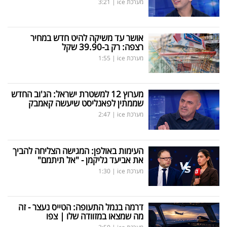
מערכת ice
|
3:21
אושר עד משיקה להיט חדש במחיר
רצפה: רק ב-39.90 שקל
מערכת ice
|
1:55
מערוץ 12 למשטרת ישראל: הג'וב החדש
שממתין לפאנליסט שיעשה קאמבק
מערכת ice
|
2:47
העימות באולפן: המגישה הצליחה להביך
את אביעד גליקמן - "אל תיתמם"
מערכת ice
|
1:30
דרמה בנמל התעופה: הטייס נעצר - זה
מה שמצאו במזוודה שלו | צפו