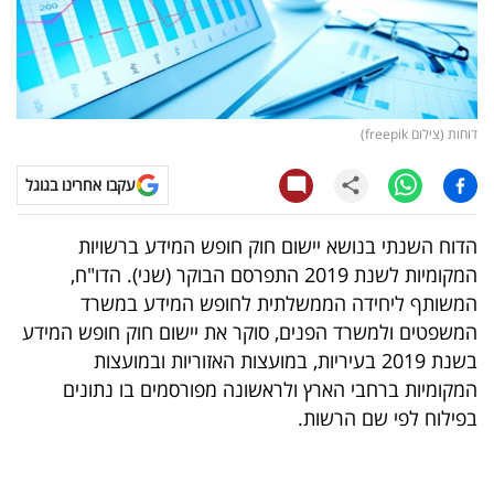
קריפטו
ויראלי
דוחות (צילום freepik)
טלוויזיה
עקבו אחרינו בגוגל
עסקי
ספורט
הדוח השנתי בנושא יישום חוק חופש המידע ברשויות
המקומיות לשנת 2019 התפרסם הבוקר (שני). הדו"ח,
קריירה
המשותף ליחידה הממשלתית לחופש המידע במשרד
ולימודים
המשפטים ולמשרד הפנים, סוקר את יישום חוק חופש המידע
בשנת 2019 בעיריות, במועצות האזוריות ובמועצות
מינויים
המקומיות ברחבי הארץ ולראשונה מפורסמים בו נתונים
בפילוח לפי שם הרשות.
רייטינג
רכב