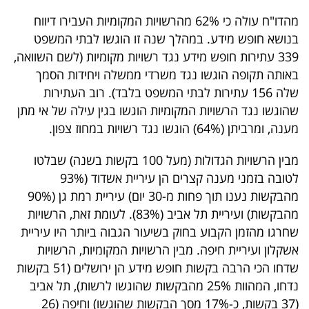
פרסמו
מהדו"ח עולה כי 62% מהרשויות המקומיות העבירו דיווח
באייס
בנושא חופש מידע. במהלך שנה זו הוגשו לבתי המשפט
339 עתירות חופש מידע נגד רשויות מקומיות (לשם השוואה,
עקבו
באותה תקופה הוגשו נגד משרדי ממשלה ויחידות הסמך
אחרינו:
שלה 156 עתירות לבתי המשפט בלבד). רוב העתירות
שהוגשו נגד הרשויות המקומיות הוגשו בגין עילה של אי מתן
מענה, ומרביתן (64%) הוגשו נגד רשויות במחוז צפון.
מבין הרשויות הגדולות (מעל 100 בקשות בשנה) שבלטו
לטובה בזמני מענה קצרים הן עיריית אשדוד (93%
מהבקשות נענו תוך פחות מ-30 יום) עיריית רמת גן (90%
מהבקשות) ועיריית תל אביב (83%). לעומת זאת, הרשויות
שחרגו מהזמן הקבוע בחוק בשיעור הגבוה ביותר היו עיריית
אשקלון ועיריית חיפה. מבין הרשויות המקומיות, הרשויות
שדחו הכי הרבה בקשות חופש מידע הן ירושלים (51 בקשות
נדחו, המהוות 25% מהבקשות שהוגשו לרשות), תל אביב
(37 בקשות, כ-17% מסך הבקשות שהוגשו) וחיפה (26