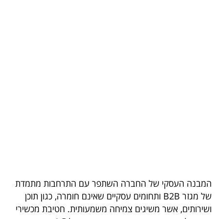
בריאות
תרבות
ופנאי
תיירות
TOP-
5
המילון
הכלכלי
פודקאסט
המבנה העסקי של החברה השתפר עם התרחבות מתמדת
של מגזר B2B ותחומים עסקיים שאינם חומרה, כגון תוכן
40
ושירותים, אשר משיגים צמיחה משמעותית. חטיבת מכשירי
UNDER