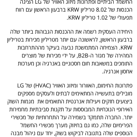
החשמל הביתיים ופתרונות מיזוג האוויר של LG הציגה
40
הכנסות של 8.02 טריליון KRW ברבעון הראשון עם רווח
תפעולי של 1.02 טריליון KRW.
שיתופי
היחידה העסקית רשמה את ההכנסות הגבוהות ביותר שלה
פעולה
ברבעון הראשון, לראשונה עם יותר מטריליון מכירות בטריליון
KRW. הצמיחה המתמשכת נבעה בעיקר מההתרחבות
המהירה של מגזר ה-B2B, על ידי מכירות של מוצרים
התומכים במשאבות חום חסכוניים באנרגיה וכן מערכות
דרושים
אחסון אנרגיה.
ניוזלטרים
פתרונות החימום, האוורור ומיזוג האוויר (HVAC) של LG
מובילים בתעשייה המתאימים לבתים ולעסקים מספקים
ביצועים חזקים ויעילות אנרגטית התואמים את מגמות השוק
מייל
האירופי הנוכחיות המבוססות על תקנות סביבתיות מחמירות
אדום
יותר. החברה תתמקד בשמירה על התחרותיות של מכשירי
הפרימיום שלה, כמו גם בחיזוק מערך מכשירי החשמל
הנוספים שלה בתגובה לביקוש בשוק, יחד עם ניהול מבנה