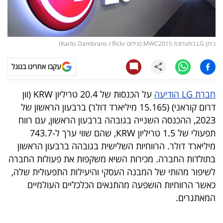
קריפטו
ויראלי
ביתן LG בתערוכת MWC2015 (צילום Karlis Dambrans / flickr)
טלוויזיה
עקבו אחרינו בגוגל
עסקי
חברת LG הודיעה
על הכנסות של 20.4 טריליון KRW (וון
ספורט
דרום קוראני) (15.165 מיליארד דולר) ברבעון הראשון של
2023, ההכנסה השנייה בגובהה ברבעון הראשון, עם רווח
קריירה
תפעולי של 1.5 טריליון KRW, שהם שווי ערך ל-743.7
ולימודים
מיליארד דולר. הרווחיות השלישית בגובהה ברבעון הראשון
בתולדות החברה. מכירות השיא משקפות את פעולות החברה
מינויים
לשיפור מהותי של המבנה העסקי והיעילות התפעולית שלה,
כאשר הרווחיות הושפעה מהתנאים הכלכליים העולמיים
רייטינג
המאתגרים.
רכב