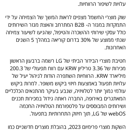
פרסמו
עלויות לשיפור הרווחיות.
באייס
שוק מוצרי החשמל מצפים לראות המשך של הצמיחה על ידי
התמקדות במגזר ה- B2B המתרחב והאצת מגזר השירותים
עקבו
כולל עסקי שירותי ההשכרה והטיפול, שהגיעו לשיעור צמיחה
אחרינו:
שנתי ממוצע של 30% בדרום קוריאה במהלך 5 השנים
האחרונות.
חטיבת מוצרי הבידור הביתי של LG רשמה ברבעון הראשון
מכירות של 3.36 טריליון KRW עם רווח תפעולי של 200.3
מיליארד KRW. הרווחיות השתפרה הודות לניהול יעיל של
עלויות תפעול באמצעות חיזוי ביקוש משופר. למרות ביקוש
עולמי נמוך יותר לטלוויזיה, שנבע בעיקר מהתנאים הכלכליים
המאתגרים באירופה, החברה ראתה גידול במכירות תכנים
ושירותים המבוססים על פלטפורמת הטלוויזיה החכמה
webOS של LG, תוך חיזוק התחרותיות בתפעול.
השקות מוצרי פרימיום 2023, בהובלת מוצרים חדשניים כמו