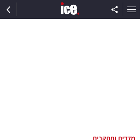
ראשי
הנבחרת
השוק
תקשורת
ומדיה
כסף
וצרכנות
מדדים ומחקרים