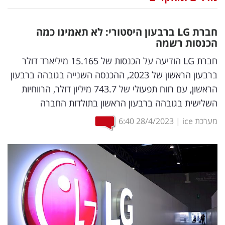
נדל"ן
חברת
LG
ברבעון היסטורי: לא תאמינו כמה
דיגיטל
הכנסות רשמה
וטק
חברת LG הודיעה על הכנסות של 15.165 מיליארד דולר
ברבעון הראשון של 2023, ההכנסה השנייה בגובהה ברבעון
שיווק
הראשון, עם רווח תפעולי של 743.7 מיליון דולר, הרווחיות
ופרסום
השלישית בגובהה ברבעון הראשון בתולדות החברה
משפט
מערכת ice
|
28/4/2023
6:40
מדדים
ומחקרים
דעות
רכילות
עסקית