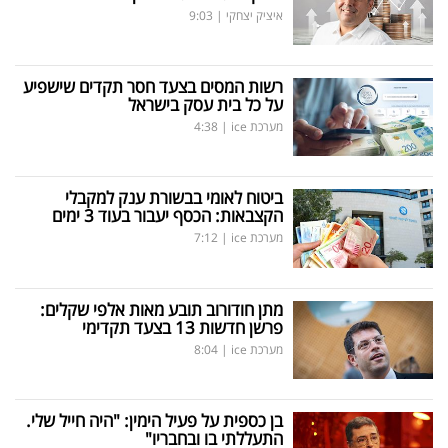
איציק יצחקי
|
9:03
רשות המסים בצעד חסר תקדים שישפיע
על כל בית עסק בישראל
מערכת ice
|
4:38
ביטוח לאומי בבשורת ענק למקבלי
הקצבאות: הכסף יעבור בעוד 3 ימים
מערכת ice
|
7:12
מתן חודורוב תובע מאות אלפי שקלים:
פרשן חדשות 13 בצעד תקדימי
מערכת ice
|
8:04
בן כספית על פעיל הימין: "היה חייל שלי.
התעללתי בו ובחבריו"