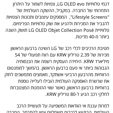
דגמי טלוויזיות LG OLED evo, צפויות לשמור על היתרון
התחרותי של החברה. במקביל, ההשקה העולמית של
"Lifestyle Screens", המספקים עיצובים ותכונות הצפויות
להגביר את המכירות ולהניע את שוק טלוויזיות הפרימיום.
טלוויזיית LG OLED Objet Collection Posé תושק השנה
ביותר מ-40 מדינות.
חטיבת הרכיבים לכלי רכב של LG השיגה ברבעון הראשון
מכירות של 2.39 טריליון KRW עם רווח תפעולי של 54
מיליארד KRW. היחידה העסקית רשמה את הכנסותיה
הגבוהות ביותר אי פעם ברבעון הראשון. בהמשך למומנטום
הרווחיות מהרבעון הרביעי אשתקד, מאמצים מתמשכים לחזק
את שרשרת האספקה העולמית הובילו לעלייה נוספת
ברווחיות ברבעון הראשון, כאשר שווי ההזמנות המצטברות
לחלקי רכב הגיע ל-80 טריליון KRW.
למרות עננת אי הוודאות המשפיעה על תעשיית הרכב
העולמית, הביקוש לרכבים חשמליים צפוי להתרחב. החברה