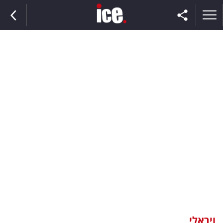
ראשי
הנבחרת
השוק
תקשורת
ומדיה
כסף
וצרכנות
ויראלי