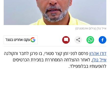
קריפטו
ויראלי
אייל גולן (צילום אינסטגרם)
טלוויזיה
עקבו אחרינו בגוגל
עסקי
ספורט
דודו אהרון
פרסם לפני זמן קצר סטורי, בו פרגן לחבר והקולגה
אייל גולן
, לאחר ההצלחה המסחררת במכירת הכרטיסים
קריירה
להופעותיו בבלומפילד.
ולימודים
מינויים
רייטינג
רכב