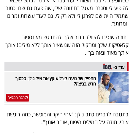
כשהופעת לי בבר מצווה ידעתי כבר אז את מי לבקש שיבוא
40
להופיע לי וסגרנו מעגל בחתונה שלי, שהופעת גם שם וכמובן
שתמיד היית שם לפרגן לי ולא רק לי, גם לעוד עשרות זמרים
וזמרות!".
שיתופי
"תודה שזכינו להיוולד בדור שלך ולהתרגש מאינספור
פעולה
קלאסיקות שלך ומהקול הזה שמשאיר אותך ללא מילים! אותך
אותך מאוד וגאה בך".
דרושים
עוד ב-
המפיק של נועה קירל עוקץ את אייל גולן: סכסוך
ניוזלטרים
חדש בביצה?
לכתבה המלאה
מייל
אדום
בתגובה לדברים כתב גולן: "אחי היקר והמוכשר, כמה ריגשת
אותי. תודה על המילים היפות, אוהב אותך".