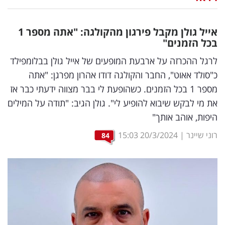
נדל"ן
אייל גולן מקבל פירגון מהקולגה: "אתה מספר 1
דיגיטל
בכל הזמנים"
וטק
לרגל ההכרזה על ארבעת המופעים של אייל גולן בבלומפילד
כ"סולד אאוט", החבר והקולגה דודו אהרון מפרגן: "אתה
שיווק
מספר 1 בכל הזמנים. כשהופעת לי בבר מצווה ידעתי כבר אז
ופרסום
את מי לבקש שיבוא להופיע לי". גולן הגיב: "תודה על המילים
היפות, אוהב אותך"
משפט
רוני שיינר
|
20/3/2024
15:03
84
מדדים
ומחקרים
דעות
רכילות
עסקית