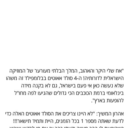
בריאות
תרבות
ופנאי
תיירות
TOP-
5
"אח שלי היקר והאהוב, המלך הבלתי מעורער של המוזיקה
הישראלית לדורותיה! ה-4 סולד אאוטים בבלומפילד זה משהו
המילון
שלא נעשה כאן אי פעם בישראל, גם לא בקנה מידה
הכלכלי
בינלאומי ברמת הכוכבים הכי גדולים שהגיעו לפה מחו"ל
להופעות בארץ".
פודקאסט
אהרון המשיך: "לא היינו צריכים את הסולד אאוטים האלה כדי
40
לדעת שאתה מספר 1 בכל הזמנים, היית ותמיד תישאר!!!
UNDER