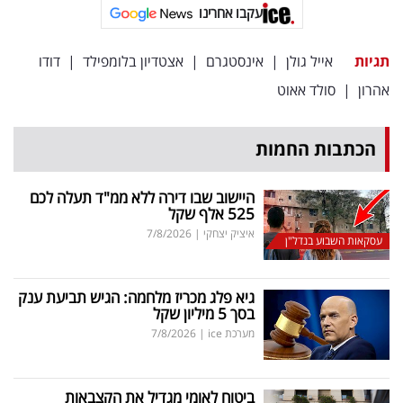
פרסמו
עקבו אחרינו
באייס
תגיות
אייל גולן
|
אינסטגרם
|
אצטדיון בלומפילד
|
דודו
עקבו
אהרון
|
סולד אאוט
אחרינו:
הכתבות החמות
היישוב שבו דירה ללא ממ"ד תעלה לכם
525 אלף שקל
איציק יצחקי
|
7/8/2026
עסקאות השבוע בנדל"ן
גיא פלג מכריז מלחמה: הגיש תביעת ענק
בסך 5 מיליון שקל
מערכת ice
|
7/8/2026
ביטוח לאומי מגדיל את הקצבאות